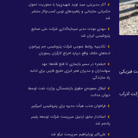
آثار مدیریتی سید نوید شهیدی‌نیا با محوریت تحول،
حکمرانی سازمانی و راهبردهای نوین کسب‌وکار منتشر
شد
مهدی مودت مدیر سرمایه‌گذاری شرکت ملی صنایع
پتروشیمی ایران شد
تکذیبیه روابط عمومی شرکت پتروشیمی جم پیرامون
ادعاهای خلاف واقع درباره اخراج کارگران رستوران
«بفجر» در مسیر بازسازی تا فتح قله‌ها؛ عهد
سهامداران و مدیران فجر انرژی خلیج فارس برای ادامه
فت فیزیکی
راه سازندگی
ابطال مصوبه‌ی حقوق بازنشستگی وزارت نفت توسط
رکت آذرآب
دیوان عدالت
فراخوان جذب هیأت مدیره برای پتروشیمی امیرکبیر
استاندار سابق اردبیل سرپرست شرکت توسعه پلیمر
پادجم شد
علی‌اکبر پورابراهیم سرپرست نیکو شد