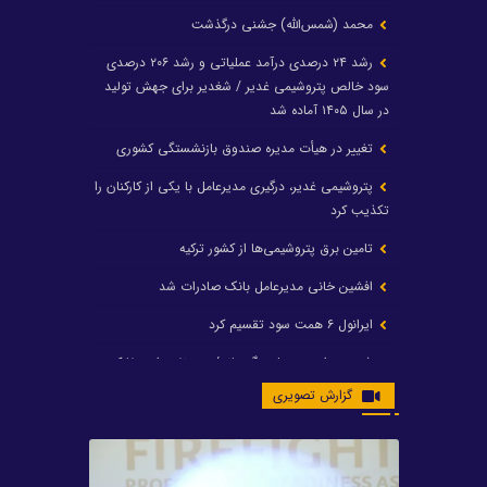
محمد (شمس‌الله) جشنی درگذشت
رشد ۲۴ درصدی درآمد عملیاتی و رشد ۲۰۶ درصدی
سود خالص پتروشیمی غدیر / شغدیر برای جهش تولید
در سال ۱۴۰۵ آماده شد
تغییر در هیأت مدیره صندوق بازنشستگی کشوری
پتروشیمی غدیر، درگیری مدیرعامل با یکی از کارکنان را
تکذیب کرد
تامین برق پتروشیمی‌ها از کشور ترکیه
افشین خانی مدیرعامل بانک صادرات شد
ایرانول ۶ همت سود تقسیم کرد
شریعتمداری در هلدینگ ماند/ وزیرنفت استعفا کرد
گزارش تصویری
با حکم رئیس‌جمهور؛ دکتر عسکری‌آزاد و دکتر مروتی در
شورای سازمان بهینه‌سازی و مدیریت راهبردی انرژی
منصوب شدند
محمد زین العابدین سرپرست شرکت پتروشیمی