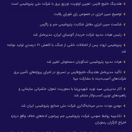
هلدینگ خلیج فارس: تعیین اولویت توزیع برق با شرکت ملی پتروشیمی است
توضیح مبین انرژی در خصوص رای شورای رقابت
شکست مبین انرژی مقابل شکایت پتروشیمی جم و زاگرس
رئیس هیات مدیره شرکت خریدار آلومینای ایران، مدیرعامل شد
پتروشیمی اروند پس از اختلالات ناشی از جنگ، با کاهش ۷۱ درصدی تولید مواجه
شد
هیات مدیره پتروشیمی تندگویان دستخوش تغییر شد
تأکید مدیرعامل هلدینگ خلیج‌فارس بر تسریع در اجرای پروژه‌های تأمین برق
شرکت‌های آسیب‌دیده با مشارکت مپنا
آثار مدیریتی سید نوید شهیدی‌نیا با محوریت تحول، حکمرانی سازمانی و
راهبردهای نوین کسب‌وکار منتشر شد
مهدی مودت مدیر سرمایه‌گذاری شرکت ملی صنایع پتروشیمی ایران شد
تکذیبیه روابط عمومی شرکت پتروشیمی جم پیرامون ادعاهای خلاف واقع درباره
اخراج کارگران رستوران