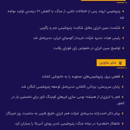
پتروشیمی اروند پس از اختلالات ناشی از جنگ، با کاهش ۷۱ درصدی تولید مواجه
شد
شکست مبین انرژی مقابل شکایت پتروشیمی جم و زاگرس
رئیس هیات مدیره شرکت خریدار آلومینای ایران، مدیرعامل شد
توضیح مبین انرژی در خصوص رای شورای رقابت
سایر عناوین
قطعی برق، پتروشیمی‌های عسلویه را به خاموشی کشاند
پایان سرپرستی؛ یزدانی کاشانی مدیرعامل توسعه پتروشیمی کنگان شد.
فجر با انرژی‌تر از همیشه؛ بومی سازی فن‌های کولینگ تاور برای نخستین بار در
کشور
پیام دکتر احمدزاده مدیرعامل شرکت فجر انرژی خلیج فارس به مناسبت روز خبرنگار:
شاهکار «شغدیر» در میانه جنگ؛ پتروشیمی غدیر رویای آمریکا را بمباران کرد.