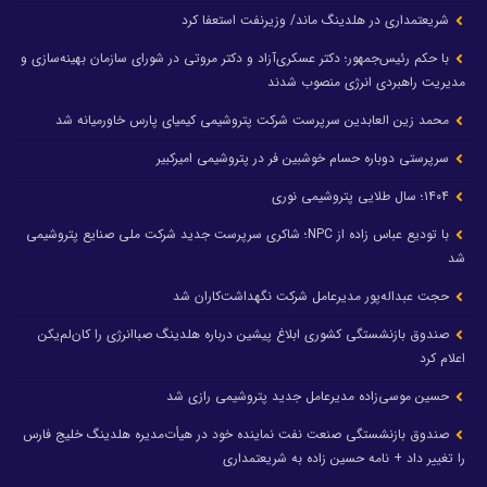
شریعتمداری در هلدینگ ماند/ وزیرنفت استعفا کرد
با حکم رئیس‌جمهور؛ دکتر عسکری‌آزاد و دکتر مروتی در شورای سازمان بهینه‌سازی و
مدیریت راهبردی انرژی منصوب شدند
محمد زین العابدین سرپرست شرکت پتروشیمی کیمیای پارس خاورمیانه شد
سرپرستی دوباره حسام خوشبین فر در پتروشیمی امیرکبیر
۱۴۰۴؛ سال طلایی پتروشیمی نوری
با تودیع عباس زاده از NPC؛ شاکری سرپرست جدید شرکت ملی صنایع پتروشیمی
شد
حجت عبداله‌پور مدیرعامل شرکت نگهداشت‌کاران شد
صندوق بازنشستگی کشوری ابلاغ پیشین درباره هلدینگ صباانرژی را کان‌لم‌یکن
اعلام کرد
حسین موسی‌زاده مدیرعامل جدید پتروشیمی رازی شد
صندوق بازنشستگی صنعت نفت نماینده خود در هیأت‌مدیره هلدینگ خلیج فارس
را تغییر داد + نامه حسین زاده به شریعتمداری