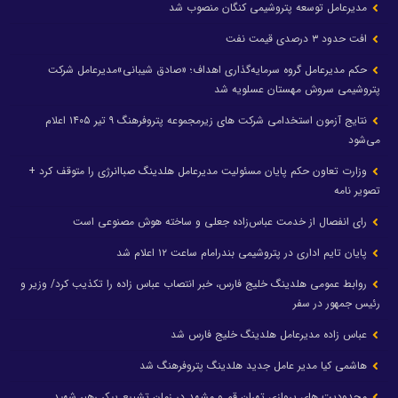
مدیرعامل توسعه پتروشیمی کنگان منصوب شد
افت حدود ۳ درصدی قیمت نفت
حکم مدیرعامل گروه سرمایه‌گذاری اهداف؛ «صادق شیبانی»مدیرعامل شرکت
پتروشیمی سروش مهستان عسلویه شد
نتایج آزمون استخدامی شرکت های زیرمجموعه پتروفرهنگ ۹ تیر ۱۴۰۵ اعلام
می‌شود
وزارت تعاون حکم پایان مسئولیت مدیرعامل هلدینگ صباانرژی را متوقف کرد +
تصویر نامه
رای انفصال از خدمت عباس‌زاده جعلی و ساخته هوش مصنوعی است
پایان تایم اداری در پتروشیمی بندرامام ساعت ۱۲ اعلام شد
روابط عمومی هلدینگ خلیج فارس، خبر انتصاب عباس زاده را تکذیب کرد/ وزیر و
رئیس جمهور در سفر
عباس زاده مدیرعامل هلدینگ خلیج فارس شد
هاشمی کیا مدیر عامل جدید هلدینگ پتروفرهنگ شد
محدودیت های پروازی تهران قم و مشهد در زمان تشییع پیکر رهبر شهید