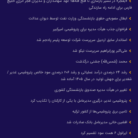
«بفجر» در مسیر بازسازی تا فتح قله‌ها؛ عهد سهامداران و مدیران فجر انرژی خلیج
فارس برای ادامه راه سازندگی
ابطال مصوبه‌ی حقوق بازنشستگی وزارت نفت توسط دیوان عدالت
فراخوان جذب هیأت مدیره برای پتروشیمی امیرکبیر
استاندار سابق اردبیل سرپرست شرکت توسعه پلیمر پادجم شد
علی‌اکبر پورابراهیم سرپرست نیکو شد
محمد (شمس‌الله) جشنی درگذشت
رشد ۲۴ درصدی درآمد عملیاتی و رشد ۲۰۶ درصدی سود خالص پتروشیمی غدیر /
شغدیر برای جهش تولید در سال ۱۴۰۵ آماده شد
تغییر در هیأت مدیره صندوق بازنشستگی کشوری
پتروشیمی غدیر، درگیری مدیرعامل با یکی از کارکنان را تکذیب کرد
تامین برق پتروشیمی‌ها از کشور ترکیه
افشین خانی مدیرعامل بانک صادرات شد
ایرانول ۶ همت سود تقسیم کرد