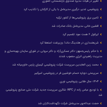
تغییر در هیأت مدیره صندوق بازنشستگی کشوری
پتروشیمی غدیر، درگیری مدیرعامل با یکی از کارکنان را تکذیب کرد
تامین برق پتروشیمی‌ها از کشور ترکیه
افشین خانی مدیرعامل بانک صادرات شد
ایرانول ۶ همت سود تقسیم کرد
شریعتمداری در هلدینگ ماند/ وزیرنفت استعفا کرد
با حکم رئیس‌جمهور؛ دکتر عسکری‌آزاد و دکتر مروتی در شورای سازمان بهینه‌سازی و
مدیریت راهبردی انرژی منصوب شدند
محمد زین العابدین سرپرست شرکت پتروشیمی کیمیای پارس خاورمیانه شد
سرپرستی دوباره حسام خوشبین فر در پتروشیمی امیرکبیر
۱۴۰۴؛ سال طلایی پتروشیمی نوری
با تودیع عباس زاده از NPC؛ شاکری سرپرست جدید شرکت ملی صنایع پتروشیمی
شد
حجت عبداله‌پور مدیرعامل شرکت نگهداشت‌کاران شد