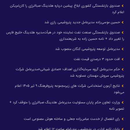
صندوق بازنشستگی کشوری ابلاغ پیشین درباره هلدینگ صباانرژی را کان‌لم‌یکن
اعلام کرد
حسین موسی‌زاده مدیرعامل جدید پتروشیمی رازی شد
صندوق بازنشستگی صنعت نفت نماینده خود در هیأت‌مدیره هلدینگ خلیج فارس
را تغییر داد + نامه حسین زاده به شریعتمداری
مدیرعامل توسعه پتروشیمی کنگان منصوب شد
افت حدود ۳ درصدی قیمت نفت
حکم مدیرعامل گروه سرمایه‌گذاری اهداف؛ «صادق شیبانی»مدیرعامل شرکت
پتروشیمی سروش مهستان عسلویه شد
نتایج آزمون استخدامی شرکت های زیرمجموعه پتروفرهنگ ۹ تیر ۱۴۰۵ اعلام
می‌شود
وزارت تعاون حکم پایان مسئولیت مدیرعامل هلدینگ صباانرژی را متوقف کرد +
تصویر نامه
رای انفصال از خدمت عباس‌زاده جعلی و ساخته هوش مصنوعی است
پایان تایم اداری در پتروشیمی بندرامام ساعت ۱۲ اعلام شد