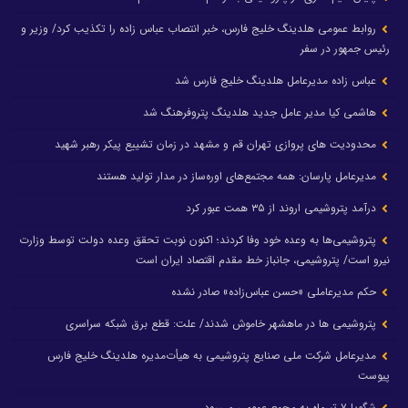
روابط عمومی هلدینگ خلیج فارس، خبر انتصاب عباس زاده را تکذیب کرد/ وزیر و
رئیس جمهور در سفر
عباس زاده مدیرعامل هلدینگ خلیج فارس شد
هاشمی کیا مدیر عامل جدید هلدینگ پتروفرهنگ شد
محدودیت های پروازی تهران قم و مشهد در زمان تشییع پیکر رهبر شهید
مدیرعامل پارسان: همه مجتمع‌های اوره‌ساز در مدار تولید هستند
درآمد پتروشیمی اروند از ۳۵ همت عبور کرد
پتروشیمی‌ها به وعده خود وفا کردند؛ اکنون نوبت تحقق وعده دولت توسط وزارت
نیرو است/ پتروشیمی، جانباز خط مقدم اقتصاد ایران است
حکم مدیرعاملی «حسن عباس‌زاده» صادر نشده
پتروشیمی ها در ماهشهر خاموش شدند/ علت: قطع برق شبکه سراسری
مدیرعامل شرکت ملی صنایع پتروشیمی به هیأت‌مدیره هلدینگ خلیج فارس
پیوست
شگویا ۷ تیرماه به مجمع عمومی می‌رود