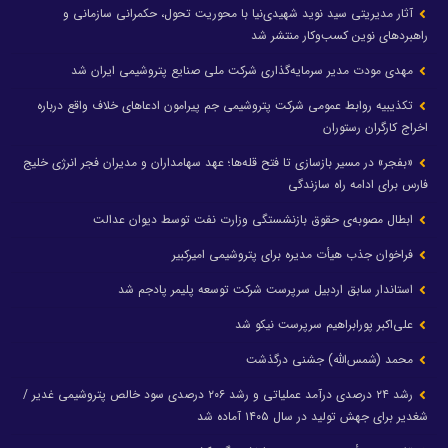
آثار مدیریتی سید نوید شهیدی‌نیا با محوریت تحول، حکمرانی سازمانی و
راهبردهای نوین کسب‌وکار منتشر شد
مهدی مودت مدیر سرمایه‌گذاری شرکت ملی صنایع پتروشیمی ایران شد
تکذیبیه روابط عمومی شرکت پتروشیمی جم پیرامون ادعاهای خلاف واقع درباره
اخراج کارگران رستوران
«بفجر» در مسیر بازسازی تا فتح قله‌ها؛ عهد سهامداران و مدیران فجر انرژی خلیج
فارس برای ادامه راه سازندگی
ابطال مصوبه‌ی حقوق بازنشستگی وزارت نفت توسط دیوان عدالت
فراخوان جذب هیأت مدیره برای پتروشیمی امیرکبیر
استاندار سابق اردبیل سرپرست شرکت توسعه پلیمر پادجم شد
علی‌اکبر پورابراهیم سرپرست نیکو شد
محمد (شمس‌الله) جشنی درگذشت
رشد ۲۴ درصدی درآمد عملیاتی و رشد ۲۰۶ درصدی سود خالص پتروشیمی غدیر /
شغدیر برای جهش تولید در سال ۱۴۰۵ آماده شد