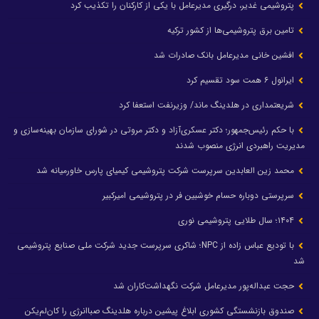
پتروشیمی غدیر، درگیری مدیرعامل با یکی از کارکنان را تکذیب کرد
تامین برق پتروشیمی‌ها از کشور ترکیه
افشین خانی مدیرعامل بانک صادرات شد
ایرانول ۶ همت سود تقسیم کرد
شریعتمداری در هلدینگ ماند/ وزیرنفت استعفا کرد
با حکم رئیس‌جمهور؛ دکتر عسکری‌آزاد و دکتر مروتی در شورای سازمان بهینه‌سازی و
مدیریت راهبردی انرژی منصوب شدند
محمد زین العابدین سرپرست شرکت پتروشیمی کیمیای پارس خاورمیانه شد
سرپرستی دوباره حسام خوشبین فر در پتروشیمی امیرکبیر
۱۴۰۴؛ سال طلایی پتروشیمی نوری
با تودیع عباس زاده از NPC؛ شاکری سرپرست جدید شرکت ملی صنایع پتروشیمی
شد
حجت عبداله‌پور مدیرعامل شرکت نگهداشت‌کاران شد
صندوق بازنشستگی کشوری ابلاغ پیشین درباره هلدینگ صباانرژی را کان‌لم‌یکن