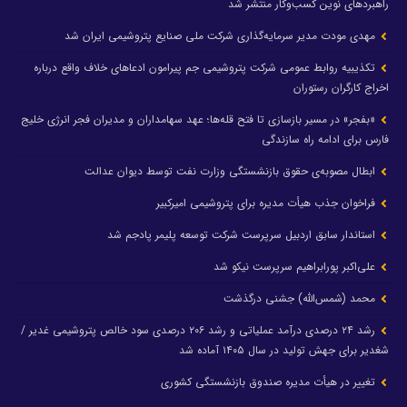
راهبردهای نوین کسب‌وکار منتشر شد
مهدی مودت مدیر سرمایه‌گذاری شرکت ملی صنایع پتروشیمی ایران شد
تکذیبیه روابط عمومی شرکت پتروشیمی جم پیرامون ادعاهای خلاف واقع درباره
اخراج کارگران رستوران
«بفجر» در مسیر بازسازی تا فتح قله‌ها؛ عهد سهامداران و مدیران فجر انرژی خلیج
فارس برای ادامه راه سازندگی
ابطال مصوبه‌ی حقوق بازنشستگی وزارت نفت توسط دیوان عدالت
فراخوان جذب هیأت مدیره برای پتروشیمی امیرکبیر
استاندار سابق اردبیل سرپرست شرکت توسعه پلیمر پادجم شد
علی‌اکبر پورابراهیم سرپرست نیکو شد
محمد (شمس‌الله) جشنی درگذشت
رشد ۲۴ درصدی درآمد عملیاتی و رشد ۲۰۶ درصدی سود خالص پتروشیمی غدیر /
شغدیر برای جهش تولید در سال ۱۴۰۵ آماده شد
تغییر در هیأت مدیره صندوق بازنشستگی کشوری