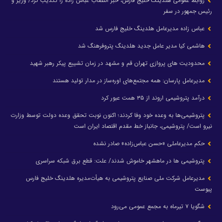
روابط عمومی هلدینگ خلیج فارس، خبر انتصاب عباس زاده را تکذیب کرد/ وزیر و
رئیس جمهور در سفر
عباس زاده مدیرعامل هلدینگ خلیج فارس شد
هاشمی کیا مدیر عامل جدید هلدینگ پتروفرهنگ شد
محدودیت های پروازی تهران قم و مشهد در زمان تشییع پیکر رهبر شهید
مدیرعامل پارسان: همه مجتمع‌های اوره‌ساز در مدار تولید هستند
درآمد پتروشیمی اروند از ۳۵ همت عبور کرد
پتروشیمی‌ها به وعده خود وفا کردند؛ اکنون نوبت تحقق وعده دولت توسط وزارت
نیرو است/ پتروشیمی، جانباز خط مقدم اقتصاد ایران است
حکم مدیرعاملی «حسن عباس‌زاده» صادر نشده
پتروشیمی ها در ماهشهر خاموش شدند/ علت: قطع برق شبکه سراسری
مدیرعامل شرکت ملی صنایع پتروشیمی به هیأت‌مدیره هلدینگ خلیج فارس
پیوست
شگویا ۷ تیرماه به مجمع عمومی می‌رود