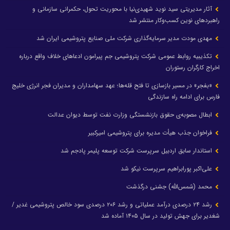
آثار مدیریتی سید نوید شهیدی‌نیا با محوریت تحول، حکمرانی سازمانی و
راهبردهای نوین کسب‌وکار منتشر شد
مهدی مودت مدیر سرمایه‌گذاری شرکت ملی صنایع پتروشیمی ایران شد
تکذیبیه روابط عمومی شرکت پتروشیمی جم پیرامون ادعاهای خلاف واقع درباره
اخراج کارگران رستوران
«بفجر» در مسیر بازسازی تا فتح قله‌ها؛ عهد سهامداران و مدیران فجر انرژی خلیج
فارس برای ادامه راه سازندگی
ابطال مصوبه‌ی حقوق بازنشستگی وزارت نفت توسط دیوان عدالت
فراخوان جذب هیأت مدیره برای پتروشیمی امیرکبیر
استاندار سابق اردبیل سرپرست شرکت توسعه پلیمر پادجم شد
علی‌اکبر پورابراهیم سرپرست نیکو شد
محمد (شمس‌الله) جشنی درگذشت
رشد ۲۴ درصدی درآمد عملیاتی و رشد ۲۰۶ درصدی سود خالص پتروشیمی غدیر /
شغدیر برای جهش تولید در سال ۱۴۰۵ آماده شد