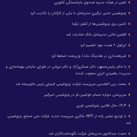
تغییر در هیأت مدیره صندوق بازنشستگی کشوری
پتروشیمی غدیر، درگیری مدیرعامل با یکی از کارکنان را تکذیب کرد
تامین برق پتروشیمی‌ها از کشور ترکیه
افشین خانی مدیرعامل بانک صادرات شد
ایرانول ۶ همت سود تقسیم کرد
شریعتمداری در هلدینگ ماند/ وزیرنفت استعفا کرد
با حکم رئیس‌جمهور؛ دکتر عسکری‌آزاد و دکتر مروتی در شورای سازمان بهینه‌سازی و
مدیریت راهبردی انرژی منصوب شدند
محمد زین العابدین سرپرست شرکت پتروشیمی کیمیای پارس خاورمیانه شد
سرپرستی دوباره حسام خوشبین فر در پتروشیمی امیرکبیر
۱۴۰۴؛ سال طلایی پتروشیمی نوری
با تودیع عباس زاده از NPC؛ شاکری سرپرست جدید شرکت ملی صنایع پتروشیمی
شد
حجت عبداله‌پور مدیرعامل شرکت نگهداشت‌کاران شد