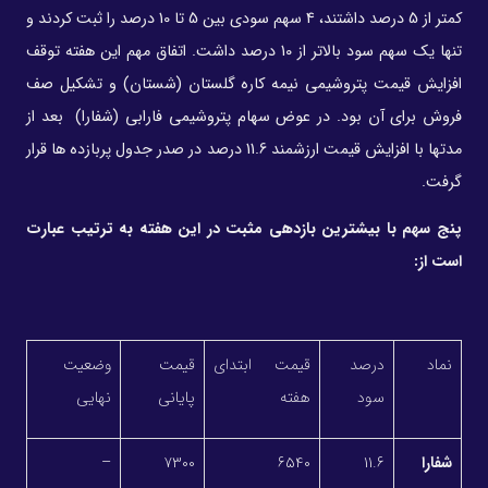
کمتر از 5 درصد داشتند، 4 سهم سودی بین 5 تا 10 درصد را ثبت کردند و
تنها یک سهم سود بالاتر از 10 درصد داشت. اتفاق مهم این هفته توقف
افزایش قیمت پتروشیمی نیمه کاره گلستان (شستان) و تشکیل صف
فروش برای آن بود. در عوض سهام پتروشیمی فارابی (شفارا) بعد از
مدتها با افزایش قیمت ارزشمند 11.6 درصد در صدر جدول پربازده ها قرار
گرفت.
پنج سهم با بیشترین بازدهی مثبت در این هفته به ترتیب عبارت
است از:
نماد
درصد
قیمت ابتدای
قیمت
وضعیت
سود
هفته
پایانی
نهایی
شفارا
11.6
6540
7300
–