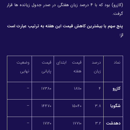
(کازرو) بود که با 4 درصد زیان هفتگی در صدر جدول زیانده ها قرار
گرفت.
پنج سهم با بیشترین کاهش قیمت این هفته به ترتیب عبارت است
از:
نماد
درصد
قیمت ابتدای
قیمت
وضعیت
زیان
هفته
پایانی
نهایی
کازرو
4
18110
17380
–
شگویا
3.8
15040
14470
–
دهدشت
3.2
17710
17120
–