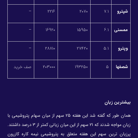
شپترو
7.1
2070
2216
–
ممسنی
6.1
15950
16920
–
وپترو
5.1
27420
28810
–
شصفها
5
193250
203000
صف خرید
بیشترین زیان
همان طور که گفته شد این هفته 25 سهم از میان سهام پتروشیمی با
زیان مواجه شدند که 21 سهم از این میان زیانی کمتر از 3 درصد داشتند.
پرزیان ترین سهم این هفته متعلق به پتروشیمی نیمه کاره کازرون