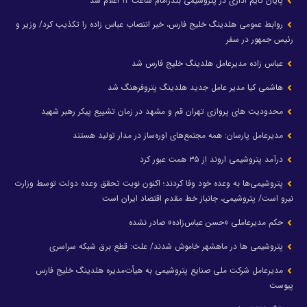
پایان تایم اداری در پتروشیمی بندرامام ساعت ۱۲ اعلام شد
روابط عمومی هلدینگ خلیج فارس، خبر انتصاب عباس زاده را تکذیب کرد/ وزیر و
رئیس جمهور در سفر
عباس زاده مدیرعامل هلدینگ خلیج فارس شد
هاشمی کیا مدیر عامل جدید هلدینگ پتروفرهنگ شد
محدودیت های پروازی تهران قم و مشهد در زمان تشییع پیکر رهبر شهید
مدیرعامل پارسان: همه مجتمع‌های اوره‌ساز در مدار تولید هستند
درآمد پتروشیمی اروند از ۳۵ همت عبور کرد
پتروشیمی‌ها به وعده خود وفا کردند؛ اکنون نوبت تحقق وعده دولت توسط وزارت
نیرو است/ پتروشیمی، جانباز خط مقدم اقتصاد ایران است
حکم مدیرعاملی «حسن عباس‌زاده» صادر نشده
پتروشیمی ها در ماهشهر خاموش شدند/ علت: قطع برق شبکه سراسری
مدیرعامل شرکت ملی صنایع پتروشیمی به هیأت‌مدیره هلدینگ خلیج فارس
پیوست