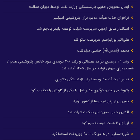
ابطال مصوبه‌ی حقوق بازنشستگی وزارت نفت توسط دیوان عدالت
فراخوان جذب هیأت مدیره برای پتروشیمی امیرکبیر
استاندار سابق اردبیل سرپرست شرکت توسعه پلیمر پادجم شد
علی‌اکبر پورابراهیم سرپرست نیکو شد
محمد (شمس‌الله) جشنی درگذشت
رشد ۲۴ درصدی درآمد عملیاتی و رشد ۲۰۶ درصدی سود خالص پتروشیمی غدیر /
شغدیر برای جهش تولید در سال ۱۴۰۵ آماده شد
تغییر در هیأت مدیره صندوق بازنشستگی کشوری
پتروشیمی غدیر، درگیری مدیرعامل با یکی از کارکنان را تکذیب کرد
تامین برق پتروشیمی‌ها از کشور ترکیه
افشین خانی مدیرعامل بانک صادرات شد
ایرانول ۶ همت سود تقسیم کرد
شریعتمداری در هلدینگ ماند/ وزیرنفت استعفا کرد