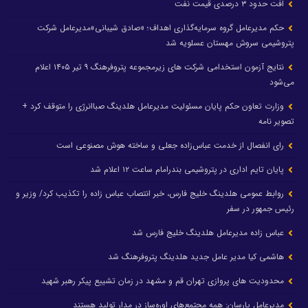
افت حدود ۳ درصدی قیمت نفت
حکم مدیرعامل گروه سرمایه‌گذاری اهداف؛ «صادق شیبانی»مدیرعامل شرکت
پتروشیمی سروش مهستان عسلویه شد
نتایج آزمون استخدامی شرکت های زیرمجموعه پتروفرهنگ ۹ تیر ۱۴۰۵ اعلام
می‌شود
وزارت تعاون حکم پایان مسئولیت مدیرعامل هلدینگ صباانرژی را متوقف کرد +
تصویر نامه
رای انفصال از خدمت عباس‌زاده جعلی و ساخته هوش مصنوعی است
پایان تایم اداری در پتروشیمی بندرامام ساعت ۱۲ اعلام شد
روابط عمومی هلدینگ خلیج فارس، خبر انتصاب عباس زاده را تکذیب کرد/ وزیر و
رئیس جمهور در سفر
عباس زاده مدیرعامل هلدینگ خلیج فارس شد
هاشمی کیا مدیر عامل جدید هلدینگ پتروفرهنگ شد
محدودیت های پروازی تهران قم و مشهد در زمان تشییع پیکر رهبر شهید
مدیرعامل پارسان: همه مجتمع‌های اوره‌ساز در مدار تولید هستند