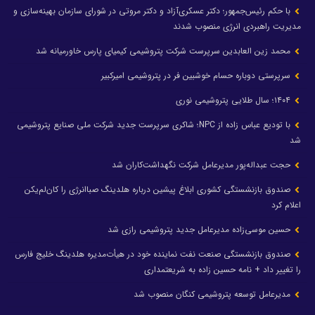
با حکم رئیس‌جمهور؛ دکتر عسکری‌آزاد و دکتر مروتی در شورای سازمان بهینه‌سازی و
مدیریت راهبردی انرژی منصوب شدند
محمد زین العابدین سرپرست شرکت پتروشیمی کیمیای پارس خاورمیانه شد
سرپرستی دوباره حسام خوشبین فر در پتروشیمی امیرکبیر
۱۴۰۴؛ سال طلایی پتروشیمی نوری
با تودیع عباس زاده از NPC؛ شاکری سرپرست جدید شرکت ملی صنایع پتروشیمی
شد
حجت عبداله‌پور مدیرعامل شرکت نگهداشت‌کاران شد
صندوق بازنشستگی کشوری ابلاغ پیشین درباره هلدینگ صباانرژی را کان‌لم‌یکن
اعلام کرد
حسین موسی‌زاده مدیرعامل جدید پتروشیمی رازی شد
صندوق بازنشستگی صنعت نفت نماینده خود در هیأت‌مدیره هلدینگ خلیج فارس
را تغییر داد + نامه حسین زاده به شریعتمداری
مدیرعامل توسعه پتروشیمی کنگان منصوب شد