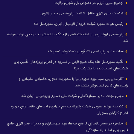
توضیح مبین انرژی در خصوص رای شورای رقابت
شکست مبین انرژی مقابل شکایت پتروشیمی جم و زاگرس
رئیس هیات مدیره شرکت خریدار آلومینای ایران، مدیرعامل شد
پتروشیمی اروند پس از اختلالات ناشی از جنگ، با کاهش ۷۱ درصدی تولید مواجه
شد
هیات مدیره پتروشیمی تندگویان دستخوش تغییر شد
تأکید مدیرعامل هلدینگ خلیج‌فارس بر تسریع در اجرای پروژه‌های تأمین برق
شرکت‌های آسیب‌دیده با مشارکت مپنا
آثار مدیریتی سید نوید شهیدی‌نیا با محوریت تحول، حکمرانی سازمانی و
راهبردهای نوین کسب‌وکار منتشر شد
مهدی مودت مدیر سرمایه‌گذاری شرکت ملی صنایع پتروشیمی ایران شد
تکذیبیه روابط عمومی شرکت پتروشیمی جم پیرامون ادعاهای خلاف واقع درباره
اخراج کارگران رستوران
«بفجر» در مسیر بازسازی تا فتح قله‌ها؛ عهد سهامداران و مدیران فجر انرژی خلیج
فارس برای ادامه راه سازندگی