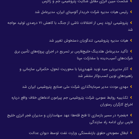
شکست مبین انرژی مقابل شکایت پتروشیمی جم و زاگرس
رئیس هیات مدیره شرکت خریدار آلومینای ایران، مدیرعامل شد
پتروشیمی اروند پس از اختلالات ناشی از جنگ، با کاهش ۷۱ درصدی تولید مواجه
شد
هیات مدیره پتروشیمی تندگویان دستخوش تغییر شد
تأکید مدیرعامل هلدینگ خلیج‌فارس بر تسریع در اجرای پروژه‌های تأمین برق
شرکت‌های آسیب‌دیده با مشارکت مپنا
آثار مدیریتی سید نوید شهیدی‌نیا با محوریت تحول، حکمرانی سازمانی و
راهبردهای نوین کسب‌وکار منتشر شد
مهدی مودت مدیر سرمایه‌گذاری شرکت ملی صنایع پتروشیمی ایران شد
تکذیبیه روابط عمومی شرکت پتروشیمی جم پیرامون ادعاهای خلاف واقع درباره
اخراج کارگران رستوران
«بفجر» در مسیر بازسازی تا فتح قله‌ها؛ عهد سهامداران و مدیران فجر انرژی خلیج
فارس برای ادامه راه سازندگی
ابطال مصوبه‌ی حقوق بازنشستگی وزارت نفت توسط دیوان عدالت