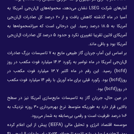
آمارهای شرکت LSEG نشان می‌دهد، محموله‌های ال‌ان‌جی آمریکا به
آسیا در ماه گذشته کاهش یافت و از 20 درصد کل صادرات ال‌ان‌جی
آمریکا به 18.5 درصد رسید. این درحالی است که میزانمحموله‌ها به
آمریکای لاتین تقریبا تغییری نکرد و حدود 5 درصد کل صادرات ال‌ان‌جی
آمریکا بود و باقی ماند.
بر اساس این آمار، جریان گاز طبیعی مایع به 7 تاسیسات بزرگ صادرات
ال‌ان‌جی آمریکا در ماه نوامبر به رکورد 14.3 میلیارد فوت مکعب در روز
(bcfd) رسید. این رقم در ماه اکتبر 13.7 میلیارد فوت مکعب در
روز(bcfd) بود. رکورد قبلی برای ماه آوریل با رقم 14 میلیارد فوت مکعب
در روز(bcfd) بود.
در عین حال، جریان گاز به تاسیسات مایع‌سازی آمریکا نیز در سطح
بالایی قرار دارد به طوریکه متوسط نرخ بهره‌برداری 30 روزه نزدیک به
106 درصد ظرفیت است و رقمی بی‌سابقه به شمار می‌رود.
موسسه اقتصاد انرژی و تحلیل مالی (IEEFA) پیش از این اعلام کرده
بود، اتحادیه اروپا در بازه ژانویه تا جولای 2023 برای واردات ال‌ان‌جی 41