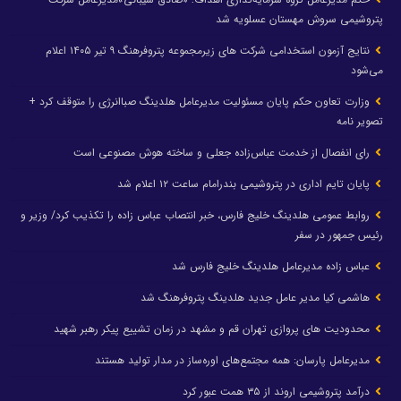
پتروشیمی سروش مهستان عسلویه شد
نتایج آزمون استخدامی شرکت های زیرمجموعه پتروفرهنگ ۹ تیر ۱۴۰۵ اعلام
می‌شود
وزارت تعاون حکم پایان مسئولیت مدیرعامل هلدینگ صباانرژی را متوقف کرد +
تصویر نامه
رای انفصال از خدمت عباس‌زاده جعلی و ساخته هوش مصنوعی است
پایان تایم اداری در پتروشیمی بندرامام ساعت ۱۲ اعلام شد
روابط عمومی هلدینگ خلیج فارس، خبر انتصاب عباس زاده را تکذیب کرد/ وزیر و
رئیس جمهور در سفر
عباس زاده مدیرعامل هلدینگ خلیج فارس شد
هاشمی کیا مدیر عامل جدید هلدینگ پتروفرهنگ شد
محدودیت های پروازی تهران قم و مشهد در زمان تشییع پیکر رهبر شهید
مدیرعامل پارسان: همه مجتمع‌های اوره‌ساز در مدار تولید هستند
درآمد پتروشیمی اروند از ۳۵ همت عبور کرد