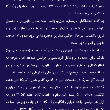
نسبت به ماه اکتبر رشد داشته است؛ 65 درصد ال‌ان‌جی صادراتی آمریکا
در اکتبر به اروپا رفته است.
به گفته تحلیلگران ریستارد انرژی، بعید است دمای پایین‌تر از معمول
هوا در اروپا، قیمت‌ها را افزایش دهد زیرا سطح ذخیره‌سازی (در این
قاره) بالاست. در حال حاضر، مخازن ذخیره‌سازی اروپا حدود 97 درصد
تا پایان این ماه پر است.
در یادداشت ریستاردانرژی برای مشتریان آمده است، (دمای پایین هوا)
تقاضا برای استفاده از وسایل گرمایشی را افزایش میدهد اما با توجه به
فعالیت‌های صنعتی ضعیف و تولید مطلوب انرژی‌های تجدیدپذیر در
منطقه، بعید است، چشم‌انداز تقاضای فعلی که نزولی است تغییر کند.
قیمت گاز آمریکا در معاملات آتی در قطب گازی هنری آمریکا طی هفته
گذشته به طور متوسط 2.78 دلار به ازای هر میلیون واحد حرارتی
انگلیس (mmBtu) رسید. این رقم در قطب گازی هلند 13.54 دلار به
ازای هر میلیون واحد حرارتی انگلیس (mmBtu) و بازار ژاپن در آسیا به
16.33 دلار به ازای هر میلیون واحد حرارتی انگلیس (mmBtu) بود.