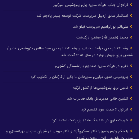
فراخوان جذب هیأت مدیره برای پتروشیمی امیرکبیر
استاندار سابق اردبیل سرپرست شرکت توسعه پلیمر پادجم شد
علی‌اکبر پورابراهیم سرپرست نیکو شد
محمد (شمس‌الله) جشنی درگذشت
رشد ۲۴ درصدی درآمد عملیاتی و رشد ۲۰۶ درصدی سود خالص پتروشیمی غدیر /
شغدیر برای جهش تولید در سال ۱۴۰۵ آماده شد
تغییر در هیأت مدیره صندوق بازنشستگی کشوری
پتروشیمی غدیر، درگیری مدیرعامل با یکی از کارکنان را تکذیب کرد
تامین برق پتروشیمی‌ها از کشور ترکیه
افشین خانی مدیرعامل بانک صادرات شد
ایرانول ۶ همت سود تقسیم کرد
شریعتمداری در هلدینگ ماند/ وزیرنفت استعفا کرد
با حکم رئیس‌جمهور؛ دکتر عسکری‌آزاد و دکتر مروتی در شورای سازمان بهینه‌سازی و
مدیریت راهبردی انرژی منصوب شدند