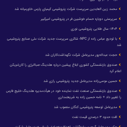
محمد زین العابدین سرپرست شرکت پتروشیمی کیمیای پارس خاورمیانه شد
سرپرستی دوباره حسام خوشبین فر در پتروشیمی امیرکبیر
۱۴۰۴؛ سال طلایی پتروشیمی نوری
با تودیع عباس زاده از NPC؛ شاکری سرپرست جدید شرکت ملی صنایع پتروشیمی
شد
حجت عبداله‌پور مدیرعامل شرکت نگهداشت‌کاران شد
صندوق بازنشستگی کشوری ابلاغ پیشین درباره هلدینگ صباانرژی را کان‌لم‌یکن
اعلام کرد
حسین موسی‌زاده مدیرعامل جدید پتروشیمی رازی شد
صندوق بازنشستگی صنعت نفت نماینده خود در هیأت‌مدیره هلدینگ خلیج فارس
را تغییر داد + نامه حسین زاده به شریعتمداری
مدیرعامل توسعه پتروشیمی کنگان منصوب شد
افت حدود ۳ درصدی قیمت نفت
حکم مدیرعامل گروه سرمایه‌گذاری اهداف؛ «صادق شیبانی»مدیرعامل شرکت