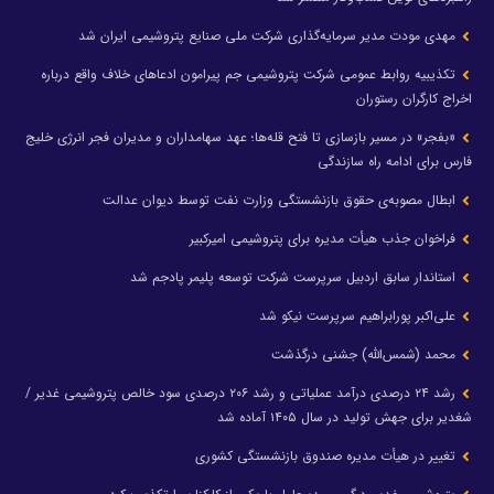
مهدی مودت مدیر سرمایه‌گذاری شرکت ملی صنایع پتروشیمی ایران شد
تکذیبیه روابط عمومی شرکت پتروشیمی جم پیرامون ادعاهای خلاف واقع درباره
اخراج کارگران رستوران
«بفجر» در مسیر بازسازی تا فتح قله‌ها؛ عهد سهامداران و مدیران فجر انرژی خلیج
فارس برای ادامه راه سازندگی
ابطال مصوبه‌ی حقوق بازنشستگی وزارت نفت توسط دیوان عدالت
فراخوان جذب هیأت مدیره برای پتروشیمی امیرکبیر
استاندار سابق اردبیل سرپرست شرکت توسعه پلیمر پادجم شد
علی‌اکبر پورابراهیم سرپرست نیکو شد
محمد (شمس‌الله) جشنی درگذشت
رشد ۲۴ درصدی درآمد عملیاتی و رشد ۲۰۶ درصدی سود خالص پتروشیمی غدیر /
شغدیر برای جهش تولید در سال ۱۴۰۵ آماده شد
تغییر در هیأت مدیره صندوق بازنشستگی کشوری