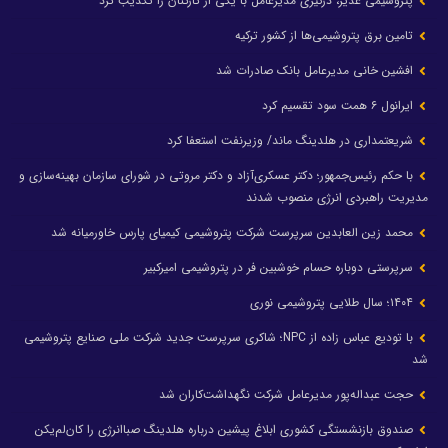
پتروشیمی غدیر، درگیری مدیرعامل با یکی از کارکنان را تکذیب کرد
تامین برق پتروشیمی‌ها از کشور ترکیه
افشین خانی مدیرعامل بانک صادرات شد
ایرانول ۶ همت سود تقسیم کرد
شریعتمداری در هلدینگ ماند/ وزیرنفت استعفا کرد
با حکم رئیس‌جمهور؛ دکتر عسکری‌آزاد و دکتر مروتی در شورای سازمان بهینه‌سازی و
مدیریت راهبردی انرژی منصوب شدند
محمد زین العابدین سرپرست شرکت پتروشیمی کیمیای پارس خاورمیانه شد
سرپرستی دوباره حسام خوشبین فر در پتروشیمی امیرکبیر
۱۴۰۴؛ سال طلایی پتروشیمی نوری
با تودیع عباس زاده از NPC؛ شاکری سرپرست جدید شرکت ملی صنایع پتروشیمی
شد
حجت عبداله‌پور مدیرعامل شرکت نگهداشت‌کاران شد
صندوق بازنشستگی کشوری ابلاغ پیشین درباره هلدینگ صباانرژی را کان‌لم‌یکن