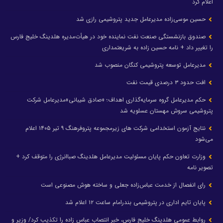
اعلام کرد
حسین موسی‌زاده مدیرعامل جدید پتروشیمی رازی شد
صندوق بازنشستگی صنعت نفت نماینده خود در هیأت‌مدیره هلدینگ خلیج فارس
را تغییر داد + نامه حسین زاده به شریعتمداری
مدیرعامل توسعه پتروشیمی کنگان منصوب شد
افت حدود ۳ درصدی قیمت نفت
حکم مدیرعامل گروه سرمایه‌گذاری اهداف؛ «صادق شیبانی»مدیرعامل شرکت
پتروشیمی سروش مهستان عسلویه شد
نتایج آزمون استخدامی شرکت های زیرمجموعه پتروفرهنگ ۹ تیر ۱۴۰۵ اعلام
می‌شود
وزارت تعاون حکم پایان مسئولیت مدیرعامل هلدینگ صباانرژی را متوقف کرد +
تصویر نامه
رای انفصال از خدمت عباس‌زاده جعلی و ساخته هوش مصنوعی است
پایان تایم اداری در پتروشیمی بندرامام ساعت ۱۲ اعلام شد
روابط عمومی هلدینگ خلیج فارس، خبر انتصاب عباس زاده را تکذیب کرد/ وزیر و