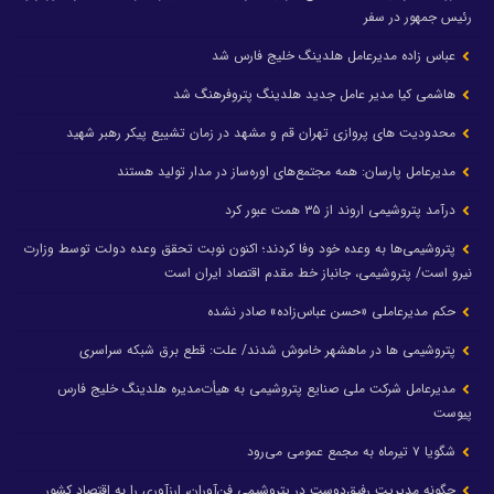
رئیس جمهور در سفر
عباس زاده مدیرعامل هلدینگ خلیج فارس شد
هاشمی کیا مدیر عامل جدید هلدینگ پتروفرهنگ شد
محدودیت های پروازی تهران قم و مشهد در زمان تشییع پیکر رهبر شهید
مدیرعامل پارسان: همه مجتمع‌های اوره‌ساز در مدار تولید هستند
درآمد پتروشیمی اروند از ۳۵ همت عبور کرد
پتروشیمی‌ها به وعده خود وفا کردند؛ اکنون نوبت تحقق وعده دولت توسط وزارت
نیرو است/ پتروشیمی، جانباز خط مقدم اقتصاد ایران است
حکم مدیرعاملی «حسن عباس‌زاده» صادر نشده
پتروشیمی ها در ماهشهر خاموش شدند/ علت: قطع برق شبکه سراسری
مدیرعامل شرکت ملی صنایع پتروشیمی به هیأت‌مدیره هلدینگ خلیج فارس
پیوست
شگویا ۷ تیرماه به مجمع عمومی می‌رود
چگونه مدیریت رفیق‌دوست در پتروشیمی فن‌آوران، ارزآوری را به اقتصاد کشور