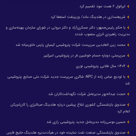
ایرانول ۶ همت سود تقسیم کرد
شریعتمداری در هلدینگ ماند/ وزیرنفت استعفا کرد
با حکم رئیس‌جمهور؛ دکتر عسکری‌آزاد و دکتر مروتی در شورای سازمان بهینه‌سازی و
مدیریت راهبردی انرژی منصوب شدند
محمد زین العابدین سرپرست شرکت پتروشیمی کیمیای پارس خاورمیانه شد
سرپرستی دوباره حسام خوشبین فر در پتروشیمی امیرکبیر
۱۴۰۴؛ سال طلایی پتروشیمی نوری
با تودیع عباس زاده از NPC؛ شاکری سرپرست جدید شرکت ملی صنایع پتروشیمی
شد
حجت عبداله‌پور مدیرعامل شرکت نگهداشت‌کاران شد
صندوق بازنشستگی کشوری ابلاغ پیشین درباره هلدینگ صباانرژی را کان‌لم‌یکن
اعلام کرد
حسین موسی‌زاده مدیرعامل جدید پتروشیمی رازی شد
صندوق بازنشستگی صنعت نفت نماینده خود در هیأت‌مدیره هلدینگ خلیج فارس