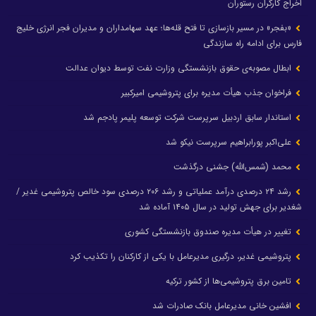
اخراج کارگران رستوران
«بفجر» در مسیر بازسازی تا فتح قله‌ها؛ عهد سهامداران و مدیران فجر انرژی خلیج
فارس برای ادامه راه سازندگی
ابطال مصوبه‌ی حقوق بازنشستگی وزارت نفت توسط دیوان عدالت
فراخوان جذب هیأت مدیره برای پتروشیمی امیرکبیر
استاندار سابق اردبیل سرپرست شرکت توسعه پلیمر پادجم شد
علی‌اکبر پورابراهیم سرپرست نیکو شد
محمد (شمس‌الله) جشنی درگذشت
رشد ۲۴ درصدی درآمد عملیاتی و رشد ۲۰۶ درصدی سود خالص پتروشیمی غدیر /
شغدیر برای جهش تولید در سال ۱۴۰۵ آماده شد
تغییر در هیأت مدیره صندوق بازنشستگی کشوری
پتروشیمی غدیر، درگیری مدیرعامل با یکی از کارکنان را تکذیب کرد
تامین برق پتروشیمی‌ها از کشور ترکیه
افشین خانی مدیرعامل بانک صادرات شد