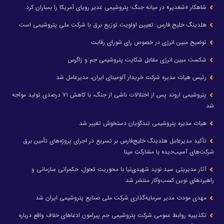
شاهکار «شغدیر» در میانه جنگ؛ پتروشیمی غدیر رویای آمریکا را بمباران کرد.
هلدینگ خلیج فارس: تعیین اولویت توزیع برق با شرکت ملی پتروشیمی است
توضیح مبین انرژی در خصوص رای شورای رقابت
شکست مبین انرژی مقابل شکایت پتروشیمی جم و زاگرس
رئیس هیات مدیره شرکت خریدار آلومینای ایران، مدیرعامل شد
پتروشیمی اروند پس از اختلالات ناشی از جنگ، با کاهش ۷۱ درصدی تولید مواجه
شد
هیات مدیره پتروشیمی تندگویان دستخوش تغییر شد
تأکید مدیرعامل هلدینگ خلیج‌فارس بر تسریع در اجرای پروژه‌های تأمین برق
شرکت‌های آسیب‌دیده با مشارکت مپنا
آثار مدیریتی سید نوید شهیدی‌نیا با محوریت تحول، حکمرانی سازمانی و
راهبردهای نوین کسب‌وکار منتشر شد
مهدی مودت مدیر سرمایه‌گذاری شرکت ملی صنایع پتروشیمی ایران شد
تکذیبیه روابط عمومی شرکت پتروشیمی جم پیرامون ادعاهای خلاف واقع درباره