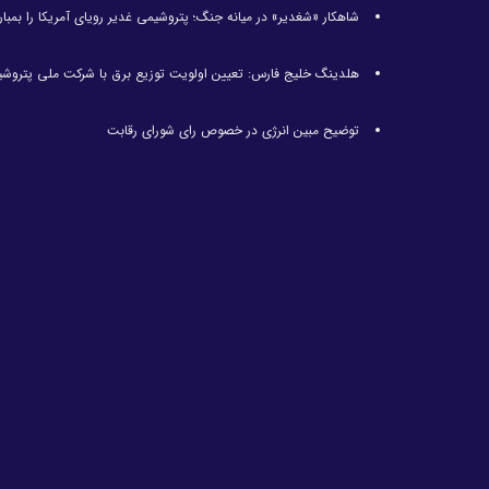
شاهکار «شغدیر» در میانه جنگ؛ پتروشیمی غدیر رویای آمریکا را بمبارا
هلدینگ خلیج فارس: تعیین اولویت توزیع برق با شرکت ملی پتروش
توضیح مبین انرژی در خصوص رای شورای رقابت