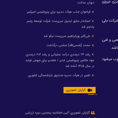
یزی نیروی
دیوان عدالت
فراخوان جذب هیأت مدیره برای پتروشیمی امیرکبیر
 شرکت ملی
استاندار سابق اردبیل سرپرست شرکت توسعه پلیمر
پادجم شد
علی‌اکبر پورابراهیم سرپرست نیکو شد
صصی و فنی
محمد (شمس‌الله) جشنی درگذشت
باشد
.
رشد ۲۴ درصدی درآمد عملیاتی و رشد ۲۰۶ درصدی
سوب میشود
سود خالص پتروشیمی غدیر / شغدیر برای جهش تولید
در سال ۱۴۰۵ آماده شد
تغییر در هیأت مدیره صندوق بازنشستگی کشوری
پتروشیمی غدیر، درگیری مدیرعامل با یکی از کارکنان را
گزارش تصویری
تکذیب کرد
تامین برق پتروشیمی‌ها از کشور ترکیه
افشین خانی مدیرعامل بانک صادرات شد
ایرانول ۶ همت سود تقسیم کرد