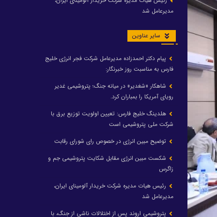
رئیس هیات مدیره شرکت خریدار آلومینای ایران،
مدیرعامل شد
سایر عناوین
پیام دکتر احمدزاده مدیرعامل شرکت فجر انرژی خلیج
فارس به مناسبت روز خبرنگار:
شاهکار «شغدیر» در میانه جنگ؛ پتروشیمی غدیر
رویای آمریکا را بمباران کرد.
هلدینگ خلیج فارس: تعیین اولویت توزیع برق با
شرکت ملی پتروشیمی است
توضیح مبین انرژی در خصوص رای شورای رقابت
شکست مبین انرژی مقابل شکایت پتروشیمی جم و
زاگرس
رئیس هیات مدیره شرکت خریدار آلومینای ایران،
مدیرعامل شد
پتروشیمی اروند پس از اختلالات ناشی از جنگ، با