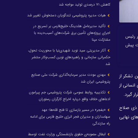
کاهش ۷۱ درصدی تولید مواجه شد
هیات مدیره پتروشیمی تندگویان دستخوش تغییر شد
تأکید مدیرعامل هلدینگ خلیج‌فارس بر تسریع در
اجرای پروژه‌های تأمین برق شرکت‌های آسیب‌دیده با
ر رئیس
مشارکت مپنا
ات پیش
آثار مدیریتی سید نوید شهیدی‌نیا با محوریت تحول،
حکمرانی سازمانی و راهبردهای نوین کسب‌وکار منتشر
شد
مهدی مودت مدیر سرمایه‌گذاری شرکت ملی صنایع
 تشکر از
پتروشیمی ایران شد
انسانی از
تکذیبیه روابط عمومی شرکت پتروشیمی جم پیرامون
ر گیرد
.
ادعاهای خلاف واقع درباره اخراج کارگران رستوران
 ذی صلاح
«بفجر» در مسیر بازسازی تا فتح قله‌ها؛ عهد
سهامداران و مدیران فجر انرژی خلیج فارس برای ادامه
های نهایی
راه سازندگی
ابطال مصوبه‌ی حقوق بازنشستگی وزارت نفت توسط