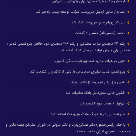
فراخوان جذب هیأت مدیره برای پتروشیمی امیرکبیر
استاندار سابق اردبیل سرپرست شرکت توسعه پلیمر پادجم شد
علی‌اکبر پورابراهیم سرپرست نیکو شد
محمد (شمس‌الله) جشنی درگذشت
رشد ۲۴ درصدی درآمد عملیاتی و رشد ۲۰۶ درصدی سود خالص پتروشیمی غدیر /
شغدیر برای جهش تولید در سال ۱۴۰۵ آماده شد
تغییر در هیأت مدیره صندوق بازنشستگی کشوری
پتروشیمی غدیر، درگیری مدیرعامل با یکی از کارکنان را تکذیب کرد
تامین برق پتروشیمی‌ها از کشور ترکیه
افشین خانی مدیرعامل بانک صادرات شد
ایرانول ۶ همت سود تقسیم کرد
شریعتمداری در هلدینگ ماند/ وزیرنفت استعفا کرد
با حکم رئیس‌جمهور؛ دکتر عسکری‌آزاد و دکتر مروتی در شورای سازمان بهینه‌سازی و
مدیریت راهبردی انرژی منصوب شدند