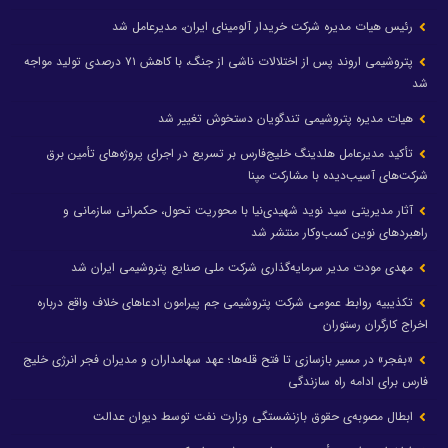
رئیس هیات مدیره شرکت خریدار آلومینای ایران، مدیرعامل شد
پتروشیمی اروند پس از اختلالات ناشی از جنگ، با کاهش ۷۱ درصدی تولید مواجه
شد
هیات مدیره پتروشیمی تندگویان دستخوش تغییر شد
تأکید مدیرعامل هلدینگ خلیج‌فارس بر تسریع در اجرای پروژه‌های تأمین برق
شرکت‌های آسیب‌دیده با مشارکت مپنا
آثار مدیریتی سید نوید شهیدی‌نیا با محوریت تحول، حکمرانی سازمانی و
راهبردهای نوین کسب‌وکار منتشر شد
مهدی مودت مدیر سرمایه‌گذاری شرکت ملی صنایع پتروشیمی ایران شد
تکذیبیه روابط عمومی شرکت پتروشیمی جم پیرامون ادعاهای خلاف واقع درباره
اخراج کارگران رستوران
«بفجر» در مسیر بازسازی تا فتح قله‌ها؛ عهد سهامداران و مدیران فجر انرژی خلیج
فارس برای ادامه راه سازندگی
ابطال مصوبه‌ی حقوق بازنشستگی وزارت نفت توسط دیوان عدالت