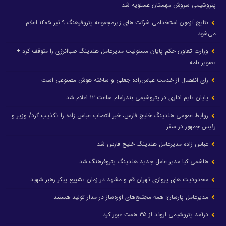
پتروشیمی سروش مهستان عسلویه شد
نتایج آزمون استخدامی شرکت های زیرمجموعه پتروفرهنگ ۹ تیر ۱۴۰۵ اعلام
می‌شود
وزارت تعاون حکم پایان مسئولیت مدیرعامل هلدینگ صباانرژی را متوقف کرد +
تصویر نامه
رای انفصال از خدمت عباس‌زاده جعلی و ساخته هوش مصنوعی است
پایان تایم اداری در پتروشیمی بندرامام ساعت ۱۲ اعلام شد
روابط عمومی هلدینگ خلیج فارس، خبر انتصاب عباس زاده را تکذیب کرد/ وزیر و
رئیس جمهور در سفر
عباس زاده مدیرعامل هلدینگ خلیج فارس شد
هاشمی کیا مدیر عامل جدید هلدینگ پتروفرهنگ شد
محدودیت های پروازی تهران قم و مشهد در زمان تشییع پیکر رهبر شهید
مدیرعامل پارسان: همه مجتمع‌های اوره‌ساز در مدار تولید هستند
درآمد پتروشیمی اروند از ۳۵ همت عبور کرد