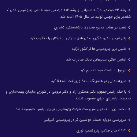
رشد ۲۴ درصدی درآمد عملیاتی و رشد ۲۰۶ درصدی سود خالص پتروشیمی غدیر /
شغدیر برای جهش تولید در سال ۱۴۰۵ آماده شد
تغییر در هیأت مدیره صندوق بازنشستگی کشوری
پتروشیمی غدیر، درگیری مدیرعامل با یکی از کارکنان را تکذیب کرد
تامین برق پتروشیمی‌ها از کشور ترکیه
افشین خانی مدیرعامل بانک صادرات شد
ایرانول ۶ همت سود تقسیم کرد
شریعتمداری در هلدینگ ماند/ وزیرنفت استعفا کرد
با حکم رئیس‌جمهور؛ دکتر عسکری‌آزاد و دکتر مروتی در شورای سازمان بهینه‌سازی و
مدیریت راهبردی انرژی منصوب شدند
محمد زین العابدین سرپرست شرکت پتروشیمی کیمیای پارس خاورمیانه شد
سرپرستی دوباره حسام خوشبین فر در پتروشیمی امیرکبیر
۱۴۰۴؛ سال طلایی پتروشیمی نوری