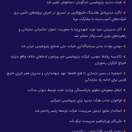
هیات مدیره پتروشیمی تندگویان دستخوش تغییر شد
تأکید مدیرعامل هلدینگ خلیج‌فارس بر تسریع در اجرای پروژه‌های تأمین برق
شرکت‌های آسیب‌دیده با مشارکت مپنا
آثار مدیریتی سید نوید شهیدی‌نیا با محوریت تحول، حکمرانی سازمانی و
راهبردهای نوین کسب‌وکار منتشر شد
مهدی مودت مدیر سرمایه‌گذاری شرکت ملی صنایع پتروشیمی ایران شد
تکذیبیه روابط عمومی شرکت پتروشیمی جم پیرامون ادعاهای خلاف واقع درباره
اخراج کارگران رستوران
«بفجر» در مسیر بازسازی تا فتح قله‌ها؛ عهد سهامداران و مدیران فجر انرژی خلیج
فارس برای ادامه راه سازندگی
ابطال مصوبه‌ی حقوق بازنشستگی وزارت نفت توسط دیوان عدالت
فراخوان جذب هیأت مدیره برای پتروشیمی امیرکبیر
استاندار سابق اردبیل سرپرست شرکت توسعه پلیمر پادجم شد
علی‌اکبر پورابراهیم سرپرست نیکو شد
محمد (شمس‌الله) جشنی درگذشت