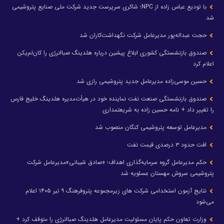
با تودیع عباس زاده از NPC؛ شاکری سرپرست جدید شرکت ملی صنایع پتروشیمی
شد
حجت عبداله‌پور مدیرعامل شرکت نگهداشت‌کاران شد
صندوق بازنشستگی کشوری ابلاغ پیشین درباره هلدینگ صباانرژی را کان‌لم‌یکن
اعلام کرد
حسین موسی‌زاده مدیرعامل جدید پتروشیمی رازی شد
صندوق بازنشستگی صنعت نفت نماینده خود در هیأت‌مدیره هلدینگ خلیج فارس
را تغییر داد + نامه حسین زاده به شریعتمداری
مدیرعامل توسعه پتروشیمی کنگان منصوب شد
افت حدود ۳ درصدی قیمت نفت
حکم مدیرعامل گروه سرمایه‌گذاری اهداف؛ «صادق شیبانی»مدیرعامل شرکت
پتروشیمی سروش مهستان عسلویه شد
نتایج آزمون استخدامی شرکت های زیرمجموعه پتروفرهنگ ۹ تیر ۱۴۰۵ اعلام
می‌شود
وزارت تعاون حکم پایان مسئولیت مدیرعامل هلدینگ صباانرژی را متوقف کرد +