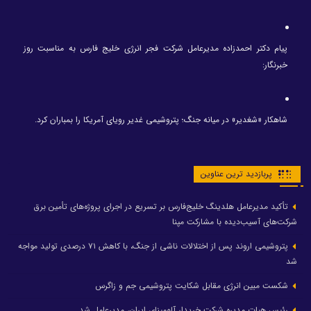
پیام دکتر احمدزاده مدیرعامل شرکت فجر انرژی خلیج فارس به مناسبت روز
خبرنگار:
شاهکار «شغدیر» در میانه جنگ؛ پتروشیمی غدیر رویای آمریکا را بمباران کرد.
پربازدید ترین عناوین
تأکید مدیرعامل هلدینگ خلیج‌فارس بر تسریع در اجرای پروژه‌های تأمین برق
شرکت‌های آسیب‌دیده با مشارکت مپنا
پتروشیمی اروند پس از اختلالات ناشی از جنگ، با کاهش ۷۱ درصدی تولید مواجه
شد
شکست مبین انرژی مقابل شکایت پتروشیمی جم و زاگرس
رئیس هیات مدیره شرکت خریدار آلومینای ایران، مدیرعامل شد