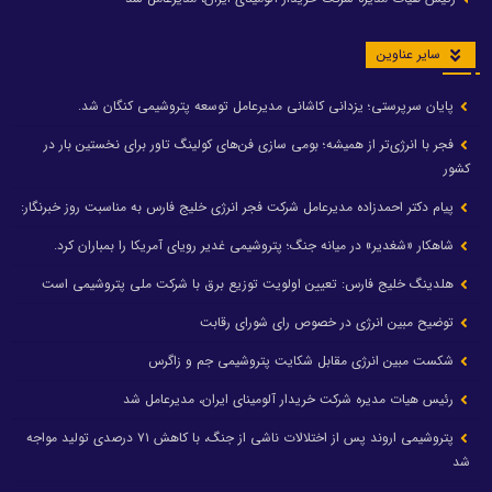
سایر عناوین
پایان سرپرستی؛ یزدانی کاشانی مدیرعامل توسعه پتروشیمی کنگان شد.
فجر با انرژی‌تر از همیشه؛ بومی سازی فن‌های کولینگ تاور برای نخستین بار در
کشور
پیام دکتر احمدزاده مدیرعامل شرکت فجر انرژی خلیج فارس به مناسبت روز خبرنگار:
شاهکار «شغدیر» در میانه جنگ؛ پتروشیمی غدیر رویای آمریکا را بمباران کرد.
هلدینگ خلیج فارس: تعیین اولویت توزیع برق با شرکت ملی پتروشیمی است
توضیح مبین انرژی در خصوص رای شورای رقابت
شکست مبین انرژی مقابل شکایت پتروشیمی جم و زاگرس
رئیس هیات مدیره شرکت خریدار آلومینای ایران، مدیرعامل شد
پتروشیمی اروند پس از اختلالات ناشی از جنگ، با کاهش ۷۱ درصدی تولید مواجه
شد