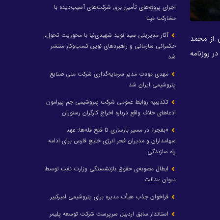
اجرای پروژه‌های تأمین برق شرکت‌های آسیب‌دیده با
مشارکت مپنا
آثار مدیریتی سید نوید شهیدی‌نیا با محوریت تحول،
ر آن از محمد
حکمرانی سازمانی و راهبردهای نوین کسب‌وکار منتشر
ر روزنامه
شد
مهدی مودت مدیر سرمایه‌گذاری شرکت ملی صنایع
پتروشیمی ایران شد
تکذیبیه روابط عمومی شرکت پتروشیمی جم پیرامون
ادعاهای خلاف واقع درباره اخراج کارگران رستوران
«بفجر» در مسیر بازسازی تا فتح قله‌ها؛ عهد
سهامداران و مدیران فجر انرژی خلیج فارس برای ادامه
راه سازندگی
ابطال مصوبه‌ی حقوق بازنشستگی وزارت نفت توسط
دیوان عدالت
فراخوان جذب هیأت مدیره برای پتروشیمی امیرکبیر
استاندار سابق اردبیل سرپرست شرکت توسعه پلیمر