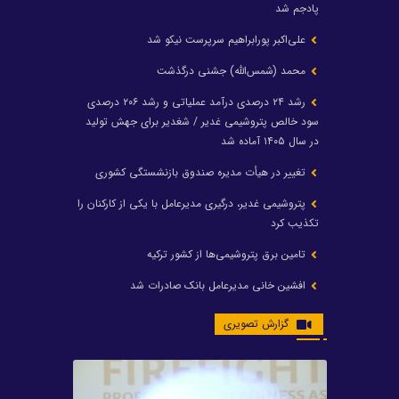
پادجم شد
علی‌اکبر پورابراهیم سرپرست نیکو شد
محمد (شمس‌الله) جشنی درگذشت
رشد ۲۴ درصدی درآمد عملیاتی و رشد ۲۰۶ درصدی
سود خالص پتروشیمی غدیر / شغدیر برای جهش تولید
در سال ۱۴۰۵ آماده شد
تغییر در هیأت مدیره صندوق بازنشستگی کشوری
پتروشیمی غدیر، درگیری مدیرعامل با یکی از کارکنان را
تکذیب کرد
تامین برق پتروشیمی‌ها از کشور ترکیه
افشین خانی مدیرعامل بانک صادرات شد
ایرانول ۶ همت سود تقسیم کرد
گزارش تصویری
شریعتمداری در هلدینگ ماند/ وزیرنفت استعفا کرد
با حکم رئیس‌جمهور؛ دکتر عسکری‌آزاد و دکتر مروتی در
شورای سازمان بهینه‌سازی و مدیریت راهبردی انرژی