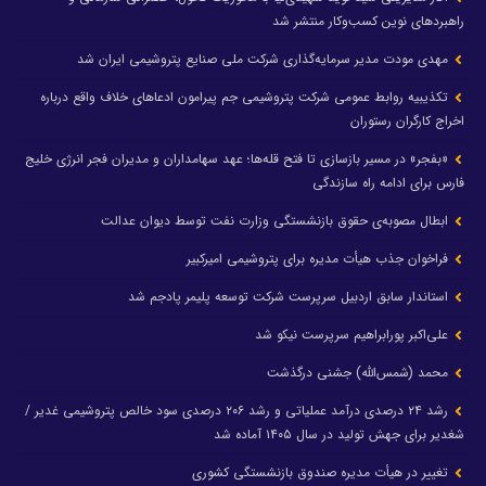
راهبردهای نوین کسب‌وکار منتشر شد
مهدی مودت مدیر سرمایه‌گذاری شرکت ملی صنایع پتروشیمی ایران شد
تکذیبیه روابط عمومی شرکت پتروشیمی جم پیرامون ادعاهای خلاف واقع درباره
اخراج کارگران رستوران
«بفجر» در مسیر بازسازی تا فتح قله‌ها؛ عهد سهامداران و مدیران فجر انرژی خلیج
فارس برای ادامه راه سازندگی
ابطال مصوبه‌ی حقوق بازنشستگی وزارت نفت توسط دیوان عدالت
فراخوان جذب هیأت مدیره برای پتروشیمی امیرکبیر
استاندار سابق اردبیل سرپرست شرکت توسعه پلیمر پادجم شد
علی‌اکبر پورابراهیم سرپرست نیکو شد
محمد (شمس‌الله) جشنی درگذشت
رشد ۲۴ درصدی درآمد عملیاتی و رشد ۲۰۶ درصدی سود خالص پتروشیمی غدیر /
شغدیر برای جهش تولید در سال ۱۴۰۵ آماده شد
تغییر در هیأت مدیره صندوق بازنشستگی کشوری