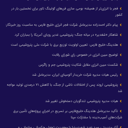
فجر با انرژی‌تر از همیشه؛ بومی سازی فن‌های کولینگ تاور برای نخستین بار در
کشور
پیام دکتر احمدزاده مدیرعامل شرکت فجر انرژی خلیج فارس به مناسبت روز خبرنگار:
شاهکار «شغدیر» در میانه جنگ؛ پتروشیمی غدیر رویای آمریکا را بمباران کرد.
هلدینگ خلیج فارس: تعیین اولویت توزیع برق با شرکت ملی پتروشیمی است
توضیح مبین انرژی در خصوص رای شورای رقابت
شکست مبین انرژی مقابل شکایت پتروشیمی جم و زاگرس
رئیس هیات مدیره شرکت خریدار آلومینای ایران، مدیرعامل شد
پتروشیمی اروند پس از اختلالات ناشی از جنگ، با کاهش ۷۱ درصدی تولید مواجه
شد
هیات مدیره پتروشیمی تندگویان دستخوش تغییر شد
تأکید مدیرعامل هلدینگ خلیج‌فارس بر تسریع در اجرای پروژه‌های تأمین برق
شرکت‌های آسیب‌دیده با مشارکت مپنا
آثار مدیریتی سید نوید شهیدی‌نیا با محوریت تحول، حکمرانی سازمانی و