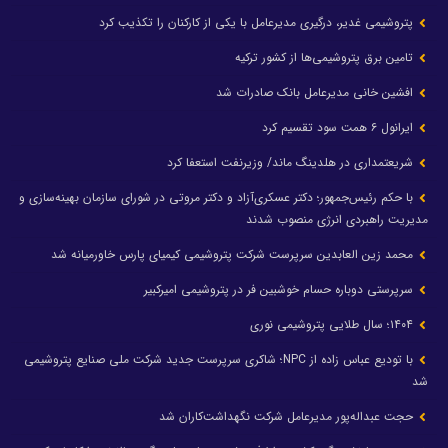
پتروشیمی غدیر، درگیری مدیرعامل با یکی از کارکنان را تکذیب کرد
تامین برق پتروشیمی‌ها از کشور ترکیه
افشین خانی مدیرعامل بانک صادرات شد
ایرانول ۶ همت سود تقسیم کرد
شریعتمداری در هلدینگ ماند/ وزیرنفت استعفا کرد
با حکم رئیس‌جمهور؛ دکتر عسکری‌آزاد و دکتر مروتی در شورای سازمان بهینه‌سازی و
مدیریت راهبردی انرژی منصوب شدند
محمد زین العابدین سرپرست شرکت پتروشیمی کیمیای پارس خاورمیانه شد
سرپرستی دوباره حسام خوشبین فر در پتروشیمی امیرکبیر
۱۴۰۴؛ سال طلایی پتروشیمی نوری
با تودیع عباس زاده از NPC؛ شاکری سرپرست جدید شرکت ملی صنایع پتروشیمی
شد
حجت عبداله‌پور مدیرعامل شرکت نگهداشت‌کاران شد