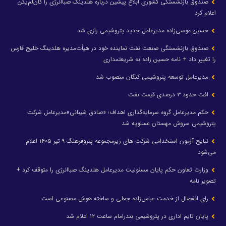
صندوق بازنشستگی کشوری ابلاغ پیشین درباره هلدینگ صباانرژی را کان‌لم‌یکن
اعلام کرد
حسین موسی‌زاده مدیرعامل جدید پتروشیمی رازی شد
صندوق بازنشستگی صنعت نفت نماینده خود در هیأت‌مدیره هلدینگ خلیج فارس
را تغییر داد + نامه حسین زاده به شریعتمداری
مدیرعامل توسعه پتروشیمی کنگان منصوب شد
افت حدود ۳ درصدی قیمت نفت
حکم مدیرعامل گروه سرمایه‌گذاری اهداف؛ «صادق شیبانی»مدیرعامل شرکت
پتروشیمی سروش مهستان عسلویه شد
نتایج آزمون استخدامی شرکت های زیرمجموعه پتروفرهنگ ۹ تیر ۱۴۰۵ اعلام
می‌شود
وزارت تعاون حکم پایان مسئولیت مدیرعامل هلدینگ صباانرژی را متوقف کرد +
تصویر نامه
رای انفصال از خدمت عباس‌زاده جعلی و ساخته هوش مصنوعی است
پایان تایم اداری در پتروشیمی بندرامام ساعت ۱۲ اعلام شد