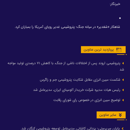
خبرنگار:
شاهکار «شغدیر» در میانه جنگ؛ پتروشیمی غدیر رویای آمریکا را بمباران کرد.
پربازدید ترین عناوین
پتروشیمی اروند پس از اختلالات ناشی از جنگ، با کاهش ۷۱ درصدی تولید مواجه
شد
شکست مبین انرژی مقابل شکایت پتروشیمی جم و زاگرس
رئیس هیات مدیره شرکت خریدار آلومینای ایران، مدیرعامل شد
توضیح مبین انرژی در خصوص رای شورای رقابت
سایر عناوین
پایان سرپرستی؛ یزدانی کاشانی مدیرعامل توسعه پتروشیمی کنگان شد.