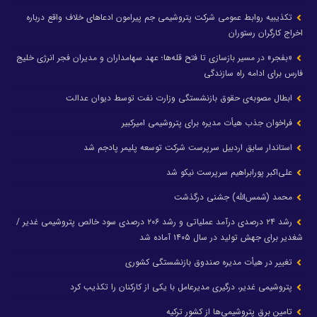
تکذیبیه روابط عمومی شرکت پتروشیمی جم پیرامون ادعاهای خلاف واقع درباره
اخراج کارگران رستوران
«بفجر» در مسیر بازسازی تا فتح قله‌ها؛ عهد سهامداران و مدیران فجر انرژی خلیج
فارس برای ادامه راه سازندگی
ابطال مصوبه‌ی حقوق بازنشستگی وزارت نفت توسط دیوان عدالت
فراخوان جذب هیأت مدیره برای پتروشیمی امیرکبیر
استاندار سابق اردبیل سرپرست شرکت توسعه پلیمر پادجم شد
علی‌اکبر پورابراهیم سرپرست نیکو شد
محمد (شمس‌الله) جشنی درگذشت
رشد ۲۴ درصدی درآمد عملیاتی و رشد ۲۰۶ درصدی سود خالص پتروشیمی غدیر /
شغدیر برای جهش تولید در سال ۱۴۰۵ آماده شد
تغییر در هیأت مدیره صندوق بازنشستگی کشوری
پتروشیمی غدیر، درگیری مدیرعامل با یکی از کارکنان را تکذیب کرد
تامین برق پتروشیمی‌ها از کشور ترکیه