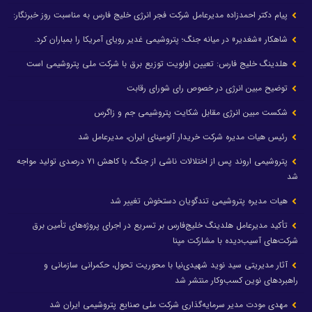
پیام دکتر احمدزاده مدیرعامل شرکت فجر انرژی خلیج فارس به مناسبت روز خبرنگار:
شاهکار «شغدیر» در میانه جنگ؛ پتروشیمی غدیر رویای آمریکا را بمباران کرد.
هلدینگ خلیج فارس: تعیین اولویت توزیع برق با شرکت ملی پتروشیمی است
توضیح مبین انرژی در خصوص رای شورای رقابت
شکست مبین انرژی مقابل شکایت پتروشیمی جم و زاگرس
رئیس هیات مدیره شرکت خریدار آلومینای ایران، مدیرعامل شد
پتروشیمی اروند پس از اختلالات ناشی از جنگ، با کاهش ۷۱ درصدی تولید مواجه
شد
هیات مدیره پتروشیمی تندگویان دستخوش تغییر شد
تأکید مدیرعامل هلدینگ خلیج‌فارس بر تسریع در اجرای پروژه‌های تأمین برق
شرکت‌های آسیب‌دیده با مشارکت مپنا
آثار مدیریتی سید نوید شهیدی‌نیا با محوریت تحول، حکمرانی سازمانی و
راهبردهای نوین کسب‌وکار منتشر شد
مهدی مودت مدیر سرمایه‌گذاری شرکت ملی صنایع پتروشیمی ایران شد