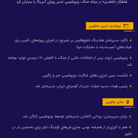
شاهکار «شغدیر» در میانه جنگ؛ پتروشیمی غدیر رویای آمریکا را بمباران کرد.
پربازدید ترین عناوین
تأکید مدیرعامل هلدینگ خلیج‌فارس بر تسریع در اجرای پروژه‌های تأمین برق
شرکت‌های آسیب‌دیده با مشارکت مپنا
پتروشیمی اروند پس از اختلالات ناشی از جنگ، با کاهش ۷۱ درصدی تولید مواجه
شد
شکست مبین انرژی مقابل شکایت پتروشیمی جم و زاگرس
رئیس هیات مدیره شرکت خریدار آلومینای ایران، مدیرعامل شد
سایر عناوین
پایان سرپرستی؛ یزدانی کاشانی مدیرعامل توسعه پتروشیمی کنگان شد.
فجر با انرژی‌تر از همیشه؛ بومی سازی فن‌های کولینگ تاور برای نخستین بار در
کشور