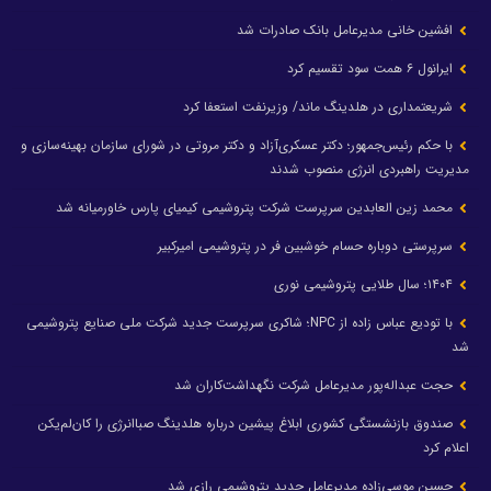
افشین خانی مدیرعامل بانک صادرات شد
ایرانول ۶ همت سود تقسیم کرد
شریعتمداری در هلدینگ ماند/ وزیرنفت استعفا کرد
با حکم رئیس‌جمهور؛ دکتر عسکری‌آزاد و دکتر مروتی در شورای سازمان بهینه‌سازی و
مدیریت راهبردی انرژی منصوب شدند
محمد زین العابدین سرپرست شرکت پتروشیمی کیمیای پارس خاورمیانه شد
سرپرستی دوباره حسام خوشبین فر در پتروشیمی امیرکبیر
۱۴۰۴؛ سال طلایی پتروشیمی نوری
با تودیع عباس زاده از NPC؛ شاکری سرپرست جدید شرکت ملی صنایع پتروشیمی
شد
حجت عبداله‌پور مدیرعامل شرکت نگهداشت‌کاران شد
صندوق بازنشستگی کشوری ابلاغ پیشین درباره هلدینگ صباانرژی را کان‌لم‌یکن
اعلام کرد
حسین موسی‌زاده مدیرعامل جدید پتروشیمی رازی شد