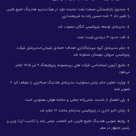
صندوق بازنشستگی صنعت نفت نماینده خود در هیأت‌مدیره هلدینگ خلیج فارس
را تغییر داد + نامه حسین زاده به شریعتمداری
مدیرعامل توسعه پتروشیمی کنگان منصوب شد
افت حدود ۳ درصدی قیمت نفت
حکم مدیرعامل گروه سرمایه‌گذاری اهداف؛ «صادق شیبانی»مدیرعامل شرکت
پتروشیمی سروش مهستان عسلویه شد
نتایج آزمون استخدامی شرکت های زیرمجموعه پتروفرهنگ ۹ تیر ۱۴۰۵ اعلام
می‌شود
وزارت تعاون حکم پایان مسئولیت مدیرعامل هلدینگ صباانرژی را متوقف کرد +
تصویر نامه
رای انفصال از خدمت عباس‌زاده جعلی و ساخته هوش مصنوعی است
پایان تایم اداری در پتروشیمی بندرامام ساعت ۱۲ اعلام شد
روابط عمومی هلدینگ خلیج فارس، خبر انتصاب عباس زاده را تکذیب کرد/ وزیر و
رئیس جمهور در سفر