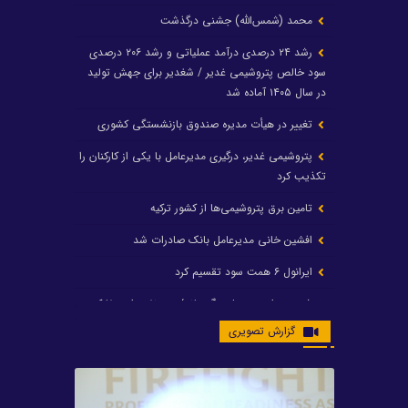
محمد (شمس‌الله) جشنی درگذشت
رشد ۲۴ درصدی درآمد عملیاتی و رشد ۲۰۶ درصدی
سود خالص پتروشیمی غدیر / شغدیر برای جهش تولید
در سال ۱۴۰۵ آماده شد
تغییر در هیأت مدیره صندوق بازنشستگی کشوری
پتروشیمی غدیر، درگیری مدیرعامل با یکی از کارکنان را
تکذیب کرد
تامین برق پتروشیمی‌ها از کشور ترکیه
افشین خانی مدیرعامل بانک صادرات شد
ایرانول ۶ همت سود تقسیم کرد
شریعتمداری در هلدینگ ماند/ وزیرنفت استعفا کرد
گزارش تصویری
با حکم رئیس‌جمهور؛ دکتر عسکری‌آزاد و دکتر مروتی در
شورای سازمان بهینه‌سازی و مدیریت راهبردی انرژی
منصوب شدند
محمد زین العابدین سرپرست شرکت پتروشیمی