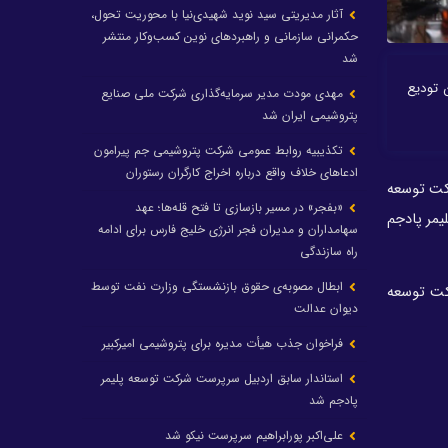
آثار مدیریتی سید نوید شهیدی‌نیا با محوریت تحول،
حکمرانی سازمانی و راهبردهای نوین کسب‌وکار منتشر
شد
 تودیع
مهدی مودت مدیر سرمایه‌گذاری شرکت ملی صنایع
پتروشیمی ایران شد
تکذیبیه روابط عمومی شرکت پتروشیمی جم پیرامون
ادعاهای خلاف واقع درباره اخراج کارگران رستوران
کت توسعه
«بفجر» در مسیر بازسازی تا فتح قله‌ها؛ عهد
یمر پادجم
سهامداران و مدیران فجر انرژی خلیج فارس برای ادامه
راه سازندگی
ابطال مصوبه‌ی حقوق بازنشستگی وزارت نفت توسط
کت توسعه
دیوان عدالت
فراخوان جذب هیأت مدیره برای پتروشیمی امیرکبیر
استاندار سابق اردبیل سرپرست شرکت توسعه پلیمر
پادجم شد
علی‌اکبر پورابراهیم سرپرست نیکو شد