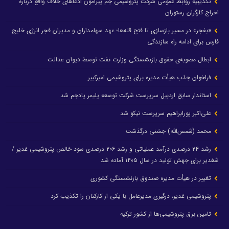
تکذیبیه روابط عمومی شرکت پتروشیمی جم پیرامون ادعاهای خلاف واقع درباره
اخراج کارگران رستوران
«بفجر» در مسیر بازسازی تا فتح قله‌ها؛ عهد سهامداران و مدیران فجر انرژی خلیج
فارس برای ادامه راه سازندگی
ابطال مصوبه‌ی حقوق بازنشستگی وزارت نفت توسط دیوان عدالت
فراخوان جذب هیأت مدیره برای پتروشیمی امیرکبیر
استاندار سابق اردبیل سرپرست شرکت توسعه پلیمر پادجم شد
علی‌اکبر پورابراهیم سرپرست نیکو شد
محمد (شمس‌الله) جشنی درگذشت
رشد ۲۴ درصدی درآمد عملیاتی و رشد ۲۰۶ درصدی سود خالص پتروشیمی غدیر /
شغدیر برای جهش تولید در سال ۱۴۰۵ آماده شد
تغییر در هیأت مدیره صندوق بازنشستگی کشوری
پتروشیمی غدیر، درگیری مدیرعامل با یکی از کارکنان را تکذیب کرد
تامین برق پتروشیمی‌ها از کشور ترکیه