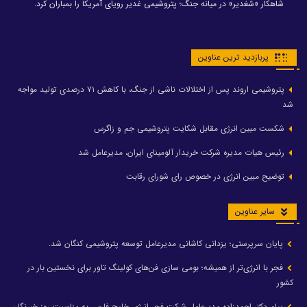
شاهکار «شغدیر» در میانه جنگ؛ پتروشیمی غدیر رویای آمریکا را بمباران کرد.
پربازدید ترین عناوین
پتروشیمی اروند پس از اختلالات ناشی از جنگ، با کاهش ۷۱ درصدی تولید مواجه
شد
شکست مبین انرژی مقابل شکایت پتروشیمی جم و زاگرس
رئیس هیات مدیره شرکت خریدار آلومینای ایران، مدیرعامل شد
توضیح مبین انرژی در خصوص رای شورای رقابت
سایر عناوین
پایان سرپرستی؛ یزدانی کاشانی مدیرعامل توسعه پتروشیمی کنگان شد.
فجر با انرژی‌تر از همیشه؛ بومی سازی فن‌های کولینگ تاور برای نخستین بار در
کشور
پیام دکتر احمدزاده مدیرعامل شرکت فجر انرژی خلیج فارس به مناسبت روز خبرنگار: