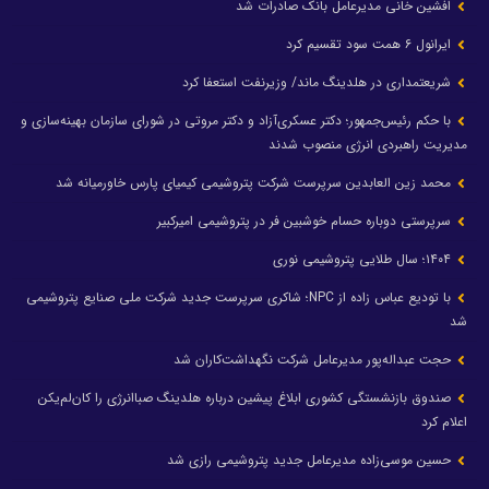
افشین خانی مدیرعامل بانک صادرات شد
ایرانول ۶ همت سود تقسیم کرد
شریعتمداری در هلدینگ ماند/ وزیرنفت استعفا کرد
با حکم رئیس‌جمهور؛ دکتر عسکری‌آزاد و دکتر مروتی در شورای سازمان بهینه‌سازی و
مدیریت راهبردی انرژی منصوب شدند
محمد زین العابدین سرپرست شرکت پتروشیمی کیمیای پارس خاورمیانه شد
سرپرستی دوباره حسام خوشبین فر در پتروشیمی امیرکبیر
۱۴۰۴؛ سال طلایی پتروشیمی نوری
با تودیع عباس زاده از NPC؛ شاکری سرپرست جدید شرکت ملی صنایع پتروشیمی
شد
حجت عبداله‌پور مدیرعامل شرکت نگهداشت‌کاران شد
صندوق بازنشستگی کشوری ابلاغ پیشین درباره هلدینگ صباانرژی را کان‌لم‌یکن
اعلام کرد
حسین موسی‌زاده مدیرعامل جدید پتروشیمی رازی شد