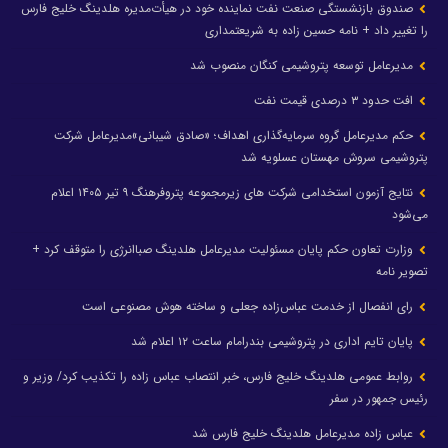
صندوق بازنشستگی صنعت نفت نماینده خود در هیأت‌مدیره هلدینگ خلیج فارس
را تغییر داد + نامه حسین زاده به شریعتمداری
مدیرعامل توسعه پتروشیمی کنگان منصوب شد
افت حدود ۳ درصدی قیمت نفت
حکم مدیرعامل گروه سرمایه‌گذاری اهداف؛ «صادق شیبانی»مدیرعامل شرکت
پتروشیمی سروش مهستان عسلویه شد
نتایج آزمون استخدامی شرکت های زیرمجموعه پتروفرهنگ ۹ تیر ۱۴۰۵ اعلام
می‌شود
وزارت تعاون حکم پایان مسئولیت مدیرعامل هلدینگ صباانرژی را متوقف کرد +
تصویر نامه
رای انفصال از خدمت عباس‌زاده جعلی و ساخته هوش مصنوعی است
پایان تایم اداری در پتروشیمی بندرامام ساعت ۱۲ اعلام شد
روابط عمومی هلدینگ خلیج فارس، خبر انتصاب عباس زاده را تکذیب کرد/ وزیر و
رئیس جمهور در سفر
عباس زاده مدیرعامل هلدینگ خلیج فارس شد