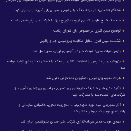
شاهکار «شغدیر» در میانه جنگ؛ پتروشیمی غدیر رویای آمریکا را بمباران کرد.
هلدینگ خلیج فارس: تعیین اولویت توزیع برق با شرکت ملی پتروشیمی است
توضیح مبین انرژی در خصوص رای شورای رقابت
شکست مبین انرژی مقابل شکایت پتروشیمی جم و زاگرس
رئیس هیات مدیره شرکت خریدار آلومینای ایران، مدیرعامل شد
پتروشیمی اروند پس از اختلالات ناشی از جنگ، با کاهش ۷۱ درصدی تولید مواجه
شد
هیات مدیره پتروشیمی تندگویان دستخوش تغییر شد
تأکید مدیرعامل هلدینگ خلیج‌فارس بر تسریع در اجرای پروژه‌های تأمین برق
شرکت‌های آسیب‌دیده با مشارکت مپنا
آثار مدیریتی سید نوید شهیدی‌نیا با محوریت تحول، حکمرانی سازمانی و
راهبردهای نوین کسب‌وکار منتشر شد
مهدی مودت مدیر سرمایه‌گذاری شرکت ملی صنایع پتروشیمی ایران شد