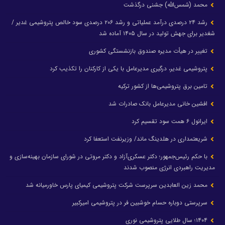
محمد (شمس‌الله) جشنی درگذشت
رشد ۲۴ درصدی درآمد عملیاتی و رشد ۲۰۶ درصدی سود خالص پتروشیمی غدیر /
شغدیر برای جهش تولید در سال ۱۴۰۵ آماده شد
تغییر در هیأت مدیره صندوق بازنشستگی کشوری
پتروشیمی غدیر، درگیری مدیرعامل با یکی از کارکنان را تکذیب کرد
تامین برق پتروشیمی‌ها از کشور ترکیه
افشین خانی مدیرعامل بانک صادرات شد
ایرانول ۶ همت سود تقسیم کرد
شریعتمداری در هلدینگ ماند/ وزیرنفت استعفا کرد
با حکم رئیس‌جمهور؛ دکتر عسکری‌آزاد و دکتر مروتی در شورای سازمان بهینه‌سازی و
مدیریت راهبردی انرژی منصوب شدند
محمد زین العابدین سرپرست شرکت پتروشیمی کیمیای پارس خاورمیانه شد
سرپرستی دوباره حسام خوشبین فر در پتروشیمی امیرکبیر
۱۴۰۴؛ سال طلایی پتروشیمی نوری