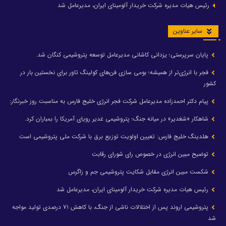
رئیس هیات مدیره شرکت خریدار آلومینای ایران، مدیرعامل شد
سایر عناوین
پایان سرپرستی؛ یزدانی کاشانی مدیرعامل توسعه پتروشیمی کنگان شد.
فجر با انرژی‌تر از همیشه؛ بومی سازی فن‌های کولینگ تاور برای نخستین بار در
کشور
پیام دکتر احمدزاده مدیرعامل شرکت فجر انرژی خلیج فارس به مناسبت روز خبرنگار:
شاهکار «شغدیر» در میانه جنگ؛ پتروشیمی غدیر رویای آمریکا را بمباران کرد.
هلدینگ خلیج فارس: تعیین اولویت توزیع برق با شرکت ملی پتروشیمی است
توضیح مبین انرژی در خصوص رای شورای رقابت
شکست مبین انرژی مقابل شکایت پتروشیمی جم و زاگرس
رئیس هیات مدیره شرکت خریدار آلومینای ایران، مدیرعامل شد
پتروشیمی اروند پس از اختلالات ناشی از جنگ، با کاهش ۷۱ درصدی تولید مواجه
شد