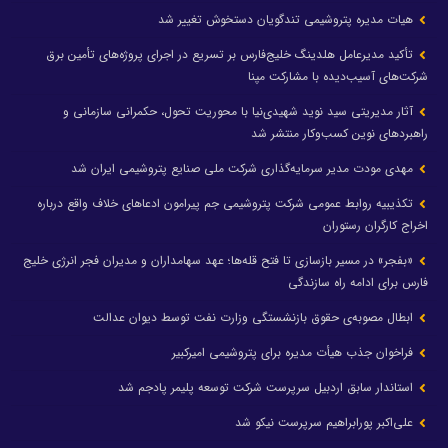
هیات مدیره پتروشیمی تندگویان دستخوش تغییر شد
تأکید مدیرعامل هلدینگ خلیج‌فارس بر تسریع در اجرای پروژه‌های تأمین برق
شرکت‌های آسیب‌دیده با مشارکت مپنا
آثار مدیریتی سید نوید شهیدی‌نیا با محوریت تحول، حکمرانی سازمانی و
راهبردهای نوین کسب‌وکار منتشر شد
مهدی مودت مدیر سرمایه‌گذاری شرکت ملی صنایع پتروشیمی ایران شد
تکذیبیه روابط عمومی شرکت پتروشیمی جم پیرامون ادعاهای خلاف واقع درباره
اخراج کارگران رستوران
«بفجر» در مسیر بازسازی تا فتح قله‌ها؛ عهد سهامداران و مدیران فجر انرژی خلیج
فارس برای ادامه راه سازندگی
ابطال مصوبه‌ی حقوق بازنشستگی وزارت نفت توسط دیوان عدالت
فراخوان جذب هیأت مدیره برای پتروشیمی امیرکبیر
استاندار سابق اردبیل سرپرست شرکت توسعه پلیمر پادجم شد
علی‌اکبر پورابراهیم سرپرست نیکو شد