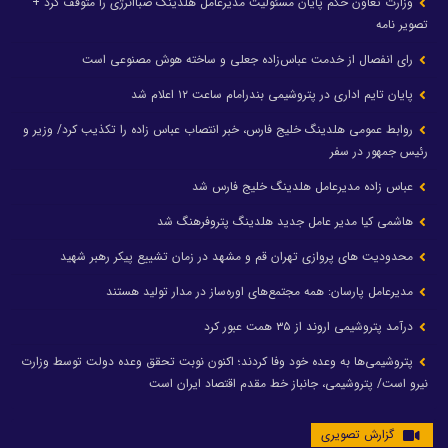
وزارت تعاون حکم پایان مسئولیت مدیرعامل هلدینگ صباانرژی را متوقف کرد +
تصویر نامه
رای انفصال از خدمت عباس‌زاده جعلی و ساخته هوش مصنوعی است
پایان تایم اداری در پتروشیمی بندرامام ساعت ۱۲ اعلام شد
روابط عمومی هلدینگ خلیج فارس، خبر انتصاب عباس زاده را تکذیب کرد/ وزیر و
رئیس جمهور در سفر
عباس زاده مدیرعامل هلدینگ خلیج فارس شد
هاشمی کیا مدیر عامل جدید هلدینگ پتروفرهنگ شد
محدودیت های پروازی تهران قم و مشهد در زمان تشییع پیکر رهبر شهید
مدیرعامل پارسان: همه مجتمع‌های اوره‌ساز در مدار تولید هستند
درآمد پتروشیمی اروند از ۳۵ همت عبور کرد
پتروشیمی‌ها به وعده خود وفا کردند؛ اکنون نوبت تحقق وعده دولت توسط وزارت
نیرو است/ پتروشیمی، جانباز خط مقدم اقتصاد ایران است
گزارش تصویری