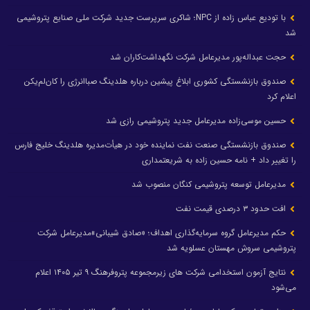
با تودیع عباس زاده از NPC؛ شاکری سرپرست جدید شرکت ملی صنایع پتروشیمی
شد
حجت عبداله‌پور مدیرعامل شرکت نگهداشت‌کاران شد
صندوق بازنشستگی کشوری ابلاغ پیشین درباره هلدینگ صباانرژی را کان‌لم‌یکن
اعلام کرد
حسین موسی‌زاده مدیرعامل جدید پتروشیمی رازی شد
صندوق بازنشستگی صنعت نفت نماینده خود در هیأت‌مدیره هلدینگ خلیج فارس
را تغییر داد + نامه حسین زاده به شریعتمداری
مدیرعامل توسعه پتروشیمی کنگان منصوب شد
افت حدود ۳ درصدی قیمت نفت
حکم مدیرعامل گروه سرمایه‌گذاری اهداف؛ «صادق شیبانی»مدیرعامل شرکت
پتروشیمی سروش مهستان عسلویه شد
نتایج آزمون استخدامی شرکت های زیرمجموعه پتروفرهنگ ۹ تیر ۱۴۰۵ اعلام
می‌شود