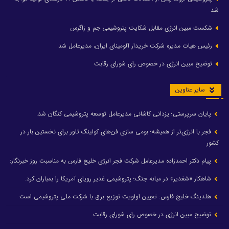
شد
شکست مبین انرژی مقابل شکایت پتروشیمی جم و زاگرس
رئیس هیات مدیره شرکت خریدار آلومینای ایران، مدیرعامل شد
توضیح مبین انرژی در خصوص رای شورای رقابت
سایر عناوین
پایان سرپرستی؛ یزدانی کاشانی مدیرعامل توسعه پتروشیمی کنگان شد.
فجر با انرژی‌تر از همیشه؛ بومی سازی فن‌های کولینگ تاور برای نخستین بار در
کشور
پیام دکتر احمدزاده مدیرعامل شرکت فجر انرژی خلیج فارس به مناسبت روز خبرنگار:
شاهکار «شغدیر» در میانه جنگ؛ پتروشیمی غدیر رویای آمریکا را بمباران کرد.
هلدینگ خلیج فارس: تعیین اولویت توزیع برق با شرکت ملی پتروشیمی است
توضیح مبین انرژی در خصوص رای شورای رقابت