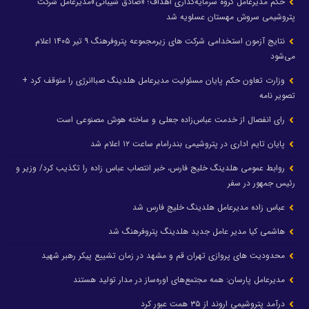
حکم مدیرعامل گروه سرمایه‌گذاری اهداف؛ «صادق شیبانی»مدیرعامل شرکت
پتروشیمی سروش مهستان عسلویه شد
نتایج آزمون استخدامی شرکت های زیرمجموعه پتروفرهنگ ۹ تیر ۱۴۰۵ اعلام
می‌شود
وزارت تعاون حکم پایان مسئولیت مدیرعامل هلدینگ صباانرژی را متوقف کرد +
تصویر نامه
رای انفصال از خدمت عباس‌زاده جعلی و ساخته هوش مصنوعی است
پایان تایم اداری در پتروشیمی بندرامام ساعت ۱۲ اعلام شد
روابط عمومی هلدینگ خلیج فارس، خبر انتصاب عباس زاده را تکذیب کرد/ وزیر و
رئیس جمهور در سفر
عباس زاده مدیرعامل هلدینگ خلیج فارس شد
هاشمی کیا مدیر عامل جدید هلدینگ پتروفرهنگ شد
محدودیت های پروازی تهران قم و مشهد در زمان تشییع پیکر رهبر شهید
مدیرعامل پارسان: همه مجتمع‌های اوره‌ساز در مدار تولید هستند
درآمد پتروشیمی اروند از ۳۵ همت عبور کرد