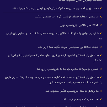
محمد زین العابدین سرپرست شرکت پتروشیمی کیمیای پارس خاورمیانه شد
سرپرستی دوباره حسام خوشبین فر در پتروشیمی امیرکبیر
۱۴۰۴؛ سال طلایی پتروشیمی نوری
با تودیع عباس زاده از NPC؛ شاکری سرپرست جدید شرکت ملی صنایع پتروشیمی
شد
حجت عبداله‌پور مدیرعامل شرکت نگهداشت‌کاران شد
صندوق بازنشستگی کشوری ابلاغ پیشین درباره هلدینگ صباانرژی را کان‌لم‌یکن
اعلام کرد
حسین موسی‌زاده مدیرعامل جدید پتروشیمی رازی شد
صندوق بازنشستگی صنعت نفت نماینده خود در هیأت‌مدیره هلدینگ خلیج فارس
را تغییر داد + نامه حسین زاده به شریعتمداری
مدیرعامل توسعه پتروشیمی کنگان منصوب شد
افت حدود ۳ درصدی قیمت نفت