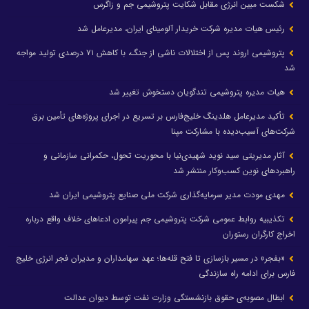
شکست مبین انرژی مقابل شکایت پتروشیمی جم و زاگرس
رئیس هیات مدیره شرکت خریدار آلومینای ایران، مدیرعامل شد
پتروشیمی اروند پس از اختلالات ناشی از جنگ، با کاهش ۷۱ درصدی تولید مواجه
شد
هیات مدیره پتروشیمی تندگویان دستخوش تغییر شد
تأکید مدیرعامل هلدینگ خلیج‌فارس بر تسریع در اجرای پروژه‌های تأمین برق
شرکت‌های آسیب‌دیده با مشارکت مپنا
آثار مدیریتی سید نوید شهیدی‌نیا با محوریت تحول، حکمرانی سازمانی و
راهبردهای نوین کسب‌وکار منتشر شد
مهدی مودت مدیر سرمایه‌گذاری شرکت ملی صنایع پتروشیمی ایران شد
تکذیبیه روابط عمومی شرکت پتروشیمی جم پیرامون ادعاهای خلاف واقع درباره
اخراج کارگران رستوران
«بفجر» در مسیر بازسازی تا فتح قله‌ها؛ عهد سهامداران و مدیران فجر انرژی خلیج
فارس برای ادامه راه سازندگی
ابطال مصوبه‌ی حقوق بازنشستگی وزارت نفت توسط دیوان عدالت