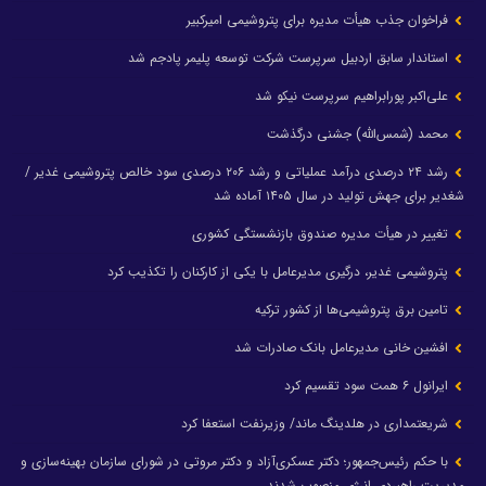
فراخوان جذب هیأت مدیره برای پتروشیمی امیرکبیر
استاندار سابق اردبیل سرپرست شرکت توسعه پلیمر پادجم شد
علی‌اکبر پورابراهیم سرپرست نیکو شد
محمد (شمس‌الله) جشنی درگذشت
رشد ۲۴ درصدی درآمد عملیاتی و رشد ۲۰۶ درصدی سود خالص پتروشیمی غدیر /
شغدیر برای جهش تولید در سال ۱۴۰۵ آماده شد
تغییر در هیأت مدیره صندوق بازنشستگی کشوری
پتروشیمی غدیر، درگیری مدیرعامل با یکی از کارکنان را تکذیب کرد
تامین برق پتروشیمی‌ها از کشور ترکیه
افشین خانی مدیرعامل بانک صادرات شد
ایرانول ۶ همت سود تقسیم کرد
شریعتمداری در هلدینگ ماند/ وزیرنفت استعفا کرد
با حکم رئیس‌جمهور؛ دکتر عسکری‌آزاد و دکتر مروتی در شورای سازمان بهینه‌سازی و
مدیریت راهبردی انرژی منصوب شدند