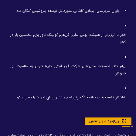
پایان سرپرستی؛ یزدانی کاشانی مدیرعامل توسعه پتروشیمی کنگان شد.
فجر با انرژی‌تر از همیشه؛ بومی سازی فن‌های کولینگ تاور برای نخستین بار در
کشور
پیام دکتر احمدزاده مدیرعامل شرکت فجر انرژی خلیج فارس به مناسبت روز
خبرنگار:
شاهکار «شغدیر» در میانه جنگ؛ پتروشیمی غدیر رویای آمریکا را بمباران کرد.
پربازدید ترین عناوین
پتروشیمی اروند پس از اختلالات ناشی از جنگ، با کاهش ۷۱ درصدی تولید مواجه