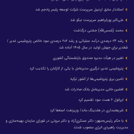
استاندار سابق اردبیل سرپرست شرکت توسعه پلیمر پادجم شد
علی‌اکبر پورابراهیم سرپرست نیکو شد
محمد (شمس‌الله) جشنی درگذشت
رشد ۲۴ درصدی درآمد عملیاتی و رشد ۲۰۶ درصدی سود خالص پتروشیمی غدیر /
شغدیر برای جهش تولید در سال ۱۴۰۵ آماده شد
تغییر در هیأت مدیره صندوق بازنشستگی کشوری
پتروشیمی غدیر، درگیری مدیرعامل با یکی از کارکنان را تکذیب کرد
تامین برق پتروشیمی‌ها از کشور ترکیه
افشین خانی مدیرعامل بانک صادرات شد
ایرانول ۶ همت سود تقسیم کرد
شریعتمداری در هلدینگ ماند/ وزیرنفت استعفا کرد
با حکم رئیس‌جمهور؛ دکتر عسکری‌آزاد و دکتر مروتی در شورای سازمان بهینه‌سازی و
مدیریت راهبردی انرژی منصوب شدند