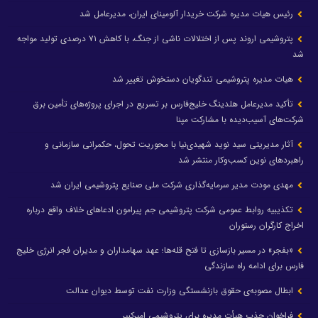
رئیس هیات مدیره شرکت خریدار آلومینای ایران، مدیرعامل شد
پتروشیمی اروند پس از اختلالات ناشی از جنگ، با کاهش ۷۱ درصدی تولید مواجه
شد
هیات مدیره پتروشیمی تندگویان دستخوش تغییر شد
تأکید مدیرعامل هلدینگ خلیج‌فارس بر تسریع در اجرای پروژه‌های تأمین برق
شرکت‌های آسیب‌دیده با مشارکت مپنا
آثار مدیریتی سید نوید شهیدی‌نیا با محوریت تحول، حکمرانی سازمانی و
راهبردهای نوین کسب‌وکار منتشر شد
مهدی مودت مدیر سرمایه‌گذاری شرکت ملی صنایع پتروشیمی ایران شد
تکذیبیه روابط عمومی شرکت پتروشیمی جم پیرامون ادعاهای خلاف واقع درباره
اخراج کارگران رستوران
«بفجر» در مسیر بازسازی تا فتح قله‌ها؛ عهد سهامداران و مدیران فجر انرژی خلیج
فارس برای ادامه راه سازندگی
ابطال مصوبه‌ی حقوق بازنشستگی وزارت نفت توسط دیوان عدالت
فراخوان جذب هیأت مدیره برای پتروشیمی امیرکبیر