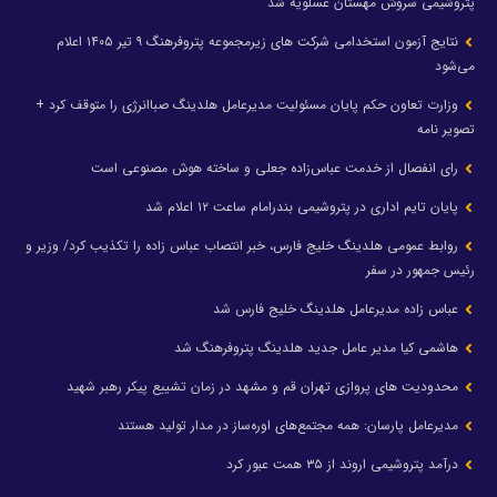
پتروشیمی سروش مهستان عسلویه شد
نتایج آزمون استخدامی شرکت های زیرمجموعه پتروفرهنگ ۹ تیر ۱۴۰۵ اعلام
می‌شود
وزارت تعاون حکم پایان مسئولیت مدیرعامل هلدینگ صباانرژی را متوقف کرد +
تصویر نامه
رای انفصال از خدمت عباس‌زاده جعلی و ساخته هوش مصنوعی است
پایان تایم اداری در پتروشیمی بندرامام ساعت ۱۲ اعلام شد
روابط عمومی هلدینگ خلیج فارس، خبر انتصاب عباس زاده را تکذیب کرد/ وزیر و
رئیس جمهور در سفر
عباس زاده مدیرعامل هلدینگ خلیج فارس شد
هاشمی کیا مدیر عامل جدید هلدینگ پتروفرهنگ شد
محدودیت های پروازی تهران قم و مشهد در زمان تشییع پیکر رهبر شهید
مدیرعامل پارسان: همه مجتمع‌های اوره‌ساز در مدار تولید هستند
درآمد پتروشیمی اروند از ۳۵ همت عبور کرد