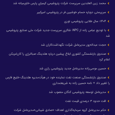
محمد زین العابدین سرپرست شرکت پتروشیمی کیمیای پارس خاورمیانه شد
سرپرستی دوباره حسام خوشبین فر در پتروشیمی امیرکبیر
۱۴۰۴؛ سال طلایی پتروشیمی نوری
با تودیع عباس زاده از NPC؛ شاکری سرپرست جدید شرکت ملی صنایع پتروشیمی
شد
حجت عبداله‌پور مدیرعامل شرکت نگهداشت‌کاران شد
صندوق بازنشستگی کشوری ابلاغ پیشین درباره هلدینگ صباانرژی را کان‌لم‌یکن
اعلام کرد
حسین موسی‌زاده مدیرعامل جدید پتروشیمی رازی شد
صندوق بازنشستگی صنعت نفت نماینده خود در هیأت‌مدیره هلدینگ خلیج فارس
را تغییر داد + نامه حسین زاده به شریعتمداری
مدیرعامل توسعه پتروشیمی کنگان منصوب شد
افت حدود ۳ درصدی قیمت نفت
حکم مدیرعامل گروه سرمایه‌گذاری اهداف؛ «صادق شیبانی»مدیرعامل شرکت