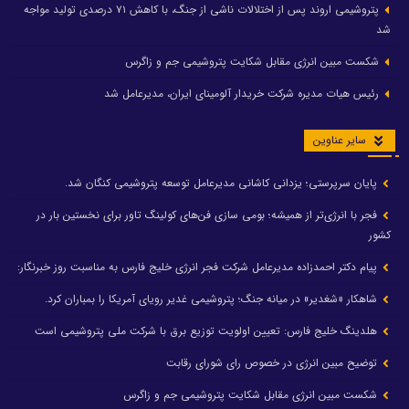
پتروشیمی اروند پس از اختلالات ناشی از جنگ، با کاهش ۷۱ درصدی تولید مواجه
شد
شکست مبین انرژی مقابل شکایت پتروشیمی جم و زاگرس
رئیس هیات مدیره شرکت خریدار آلومینای ایران، مدیرعامل شد
سایر عناوین
پایان سرپرستی؛ یزدانی کاشانی مدیرعامل توسعه پتروشیمی کنگان شد.
فجر با انرژی‌تر از همیشه؛ بومی سازی فن‌های کولینگ تاور برای نخستین بار در
کشور
پیام دکتر احمدزاده مدیرعامل شرکت فجر انرژی خلیج فارس به مناسبت روز خبرنگار:
شاهکار «شغدیر» در میانه جنگ؛ پتروشیمی غدیر رویای آمریکا را بمباران کرد.
هلدینگ خلیج فارس: تعیین اولویت توزیع برق با شرکت ملی پتروشیمی است
توضیح مبین انرژی در خصوص رای شورای رقابت
شکست مبین انرژی مقابل شکایت پتروشیمی جم و زاگرس