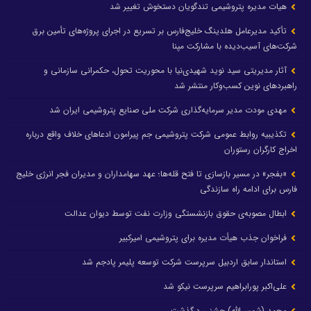
هیات مدیره پتروشیمی تندگویان دستخوش تغییر شد
تأکید مدیرعامل هلدینگ خلیج‌فارس بر تسریع در اجرای پروژه‌های تأمین برق
شرکت‌های آسیب‌دیده با مشارکت مپنا
آثار مدیریتی سید نوید شهیدی‌نیا با محوریت تحول، حکمرانی سازمانی و
راهبردهای نوین کسب‌وکار منتشر شد
مهدی مودت مدیر سرمایه‌گذاری شرکت ملی صنایع پتروشیمی ایران شد
تکذیبیه روابط عمومی شرکت پتروشیمی جم پیرامون ادعاهای خلاف واقع درباره
اخراج کارگران رستوران
«بفجر» در مسیر بازسازی تا فتح قله‌ها؛ عهد سهامداران و مدیران فجر انرژی خلیج
فارس برای ادامه راه سازندگی
ابطال مصوبه‌ی حقوق بازنشستگی وزارت نفت توسط دیوان عدالت
فراخوان جذب هیأت مدیره برای پتروشیمی امیرکبیر
استاندار سابق اردبیل سرپرست شرکت توسعه پلیمر پادجم شد
علی‌اکبر پورابراهیم سرپرست نیکو شد
محمد (شمس‌الله) جشنی درگذشت