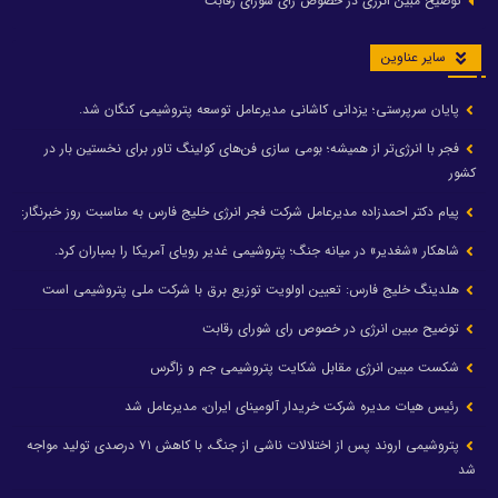
توضیح مبین انرژی در خصوص رای شورای رقابت
سایر عناوین
پایان سرپرستی؛ یزدانی کاشانی مدیرعامل توسعه پتروشیمی کنگان شد.
فجر با انرژی‌تر از همیشه؛ بومی سازی فن‌های کولینگ تاور برای نخستین بار در
کشور
پیام دکتر احمدزاده مدیرعامل شرکت فجر انرژی خلیج فارس به مناسبت روز خبرنگار:
شاهکار «شغدیر» در میانه جنگ؛ پتروشیمی غدیر رویای آمریکا را بمباران کرد.
هلدینگ خلیج فارس: تعیین اولویت توزیع برق با شرکت ملی پتروشیمی است
توضیح مبین انرژی در خصوص رای شورای رقابت
شکست مبین انرژی مقابل شکایت پتروشیمی جم و زاگرس
رئیس هیات مدیره شرکت خریدار آلومینای ایران، مدیرعامل شد
پتروشیمی اروند پس از اختلالات ناشی از جنگ، با کاهش ۷۱ درصدی تولید مواجه
شد