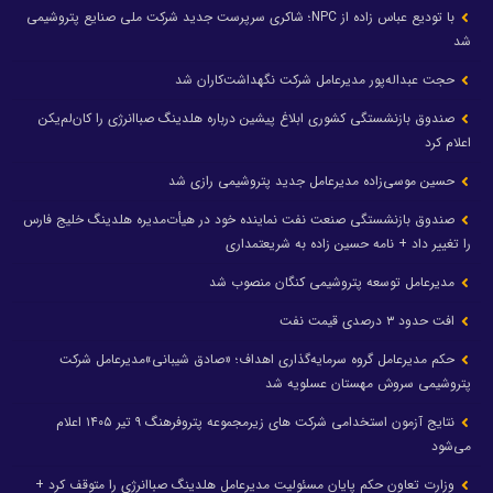
با تودیع عباس زاده از NPC؛ شاکری سرپرست جدید شرکت ملی صنایع پتروشیمی
شد
حجت عبداله‌پور مدیرعامل شرکت نگهداشت‌کاران شد
صندوق بازنشستگی کشوری ابلاغ پیشین درباره هلدینگ صباانرژی را کان‌لم‌یکن
اعلام کرد
حسین موسی‌زاده مدیرعامل جدید پتروشیمی رازی شد
صندوق بازنشستگی صنعت نفت نماینده خود در هیأت‌مدیره هلدینگ خلیج فارس
را تغییر داد + نامه حسین زاده به شریعتمداری
مدیرعامل توسعه پتروشیمی کنگان منصوب شد
افت حدود ۳ درصدی قیمت نفت
حکم مدیرعامل گروه سرمایه‌گذاری اهداف؛ «صادق شیبانی»مدیرعامل شرکت
پتروشیمی سروش مهستان عسلویه شد
نتایج آزمون استخدامی شرکت های زیرمجموعه پتروفرهنگ ۹ تیر ۱۴۰۵ اعلام
می‌شود
وزارت تعاون حکم پایان مسئولیت مدیرعامل هلدینگ صباانرژی را متوقف کرد +