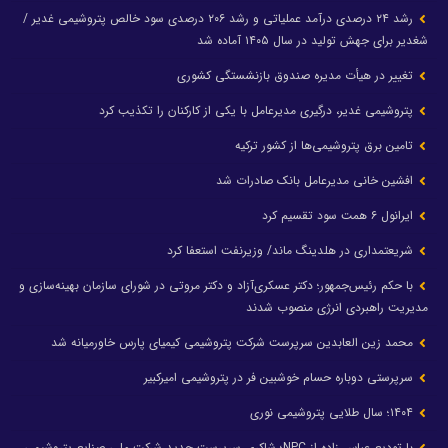
رشد ۲۴ درصدی درآمد عملیاتی و رشد ۲۰۶ درصدی سود خالص پتروشیمی غدیر /
شغدیر برای جهش تولید در سال ۱۴۰۵ آماده شد
تغییر در هیأت مدیره صندوق بازنشستگی کشوری
پتروشیمی غدیر، درگیری مدیرعامل با یکی از کارکنان را تکذیب کرد
تامین برق پتروشیمی‌ها از کشور ترکیه
افشین خانی مدیرعامل بانک صادرات شد
ایرانول ۶ همت سود تقسیم کرد
شریعتمداری در هلدینگ ماند/ وزیرنفت استعفا کرد
با حکم رئیس‌جمهور؛ دکتر عسکری‌آزاد و دکتر مروتی در شورای سازمان بهینه‌سازی و
مدیریت راهبردی انرژی منصوب شدند
محمد زین العابدین سرپرست شرکت پتروشیمی کیمیای پارس خاورمیانه شد
سرپرستی دوباره حسام خوشبین فر در پتروشیمی امیرکبیر
۱۴۰۴؛ سال طلایی پتروشیمی نوری
با تودیع عباس زاده از NPC؛ شاکری سرپرست جدید شرکت ملی صنایع پتروشیمی