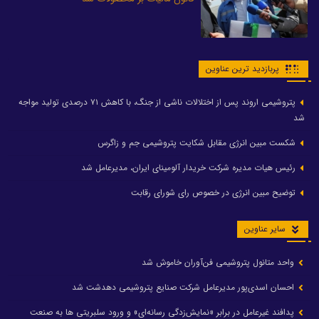
پربازدید ترین عناوین
پتروشیمی اروند پس از اختلالات ناشی از جنگ، با کاهش ۷۱ درصدی تولید مواجه
شد
شکست مبین انرژی مقابل شکایت پتروشیمی جم و زاگرس
رئیس هیات مدیره شرکت خریدار آلومینای ایران، مدیرعامل شد
توضیح مبین انرژی در خصوص رای شورای رقابت
سایر عناوین
واحد متانول پتروشیمی فن‌آوران خاموش شد
احسان اسدی‌پور مدیرعامل شرکت صنایع پتروشیمی دهدشت شد
پدافند غیرعامل در برابر «نمایش‌زدگی رسانه‌ای» و ورود سلبریتی ها به صنعت