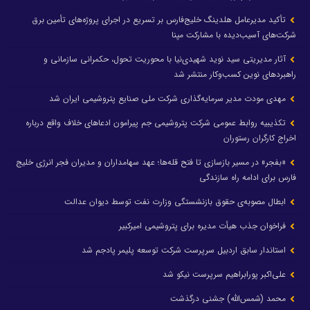
تأکید مدیرعامل هلدینگ خلیج‌فارس بر تسریع در اجرای پروژه‌های تأمین برق
شرکت‌های آسیب‌دیده با مشارکت مپنا
آثار مدیریتی سید نوید شهیدی‌نیا با محوریت تحول، حکمرانی سازمانی و
راهبردهای نوین کسب‌وکار منتشر شد
مهدی مودت مدیر سرمایه‌گذاری شرکت ملی صنایع پتروشیمی ایران شد
تکذیبیه روابط عمومی شرکت پتروشیمی جم پیرامون ادعاهای خلاف واقع درباره
اخراج کارگران رستوران
«بفجر» در مسیر بازسازی تا فتح قله‌ها؛ عهد سهامداران و مدیران فجر انرژی خلیج
فارس برای ادامه راه سازندگی
ابطال مصوبه‌ی حقوق بازنشستگی وزارت نفت توسط دیوان عدالت
فراخوان جذب هیأت مدیره برای پتروشیمی امیرکبیر
استاندار سابق اردبیل سرپرست شرکت توسعه پلیمر پادجم شد
علی‌اکبر پورابراهیم سرپرست نیکو شد
محمد (شمس‌الله) جشنی درگذشت