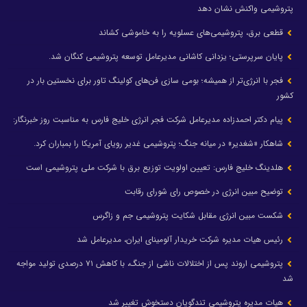
پتروشیمی واکنش نشان دهد
قطعی برق، پتروشیمی‌های عسلویه را به خاموشی کشاند
پایان سرپرستی؛ یزدانی کاشانی مدیرعامل توسعه پتروشیمی کنگان شد.
فجر با انرژی‌تر از همیشه؛ بومی سازی فن‌های کولینگ تاور برای نخستین بار در
کشور
پیام دکتر احمدزاده مدیرعامل شرکت فجر انرژی خلیج فارس به مناسبت روز خبرنگار:
شاهکار «شغدیر» در میانه جنگ؛ پتروشیمی غدیر رویای آمریکا را بمباران کرد.
هلدینگ خلیج فارس: تعیین اولویت توزیع برق با شرکت ملی پتروشیمی است
توضیح مبین انرژی در خصوص رای شورای رقابت
شکست مبین انرژی مقابل شکایت پتروشیمی جم و زاگرس
رئیس هیات مدیره شرکت خریدار آلومینای ایران، مدیرعامل شد
پتروشیمی اروند پس از اختلالات ناشی از جنگ، با کاهش ۷۱ درصدی تولید مواجه
شد
هیات مدیره پتروشیمی تندگویان دستخوش تغییر شد