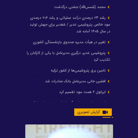
محمد (شمس‌الله) جشنی درگذشت
رشد ۲۴ درصدی درآمد عملیاتی و رشد ۲۰۶ درصدی
سود خالص پتروشیمی غدیر / شغدیر برای جهش تولید
در سال ۱۴۰۵ آماده شد
تغییر در هیأت مدیره صندوق بازنشستگی کشوری
پتروشیمی غدیر، درگیری مدیرعامل با یکی از کارکنان را
تکذیب کرد
تامین برق پتروشیمی‌ها از کشور ترکیه
افشین خانی مدیرعامل بانک صادرات شد
ایرانول ۶ همت سود تقسیم کرد
شریعتمداری در هلدینگ ماند/ وزیرنفت استعفا کرد
گزارش تصویری
با حکم رئیس‌جمهور؛ دکتر عسکری‌آزاد و دکتر مروتی در
شورای سازمان بهینه‌سازی و مدیریت راهبردی انرژی
منصوب شدند
محمد زین العابدین سرپرست شرکت پتروشیمی