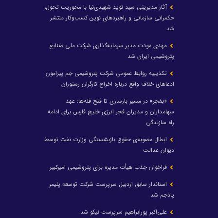
آثار مدیریتی سید نوید شهیدی‌نیا با محوریت تحول،
حکمرانی سازمانی و راهبردهای نوین کسب‌وکار منتشر
شد
مهدی مودت مدیر سرمایه‌گذاری شرکت ملی صنایع
پتروشیمی ایران شد
تکذیبیه روابط عمومی شرکت پتروشیمی جم پیرامون
ادعاهای خلاف واقع درباره اخراج کارگران رستوران
«بفجر» در مسیر بازسازی تا فتح قله‌ها؛ عهد
سهامداران و مدیران فجر انرژی خلیج فارس برای ادامه
راه سازندگی
ابطال مصوبه‌ی حقوق بازنشستگی وزارت نفت توسط
دیوان عدالت
فراخوان جذب هیأت مدیره برای پتروشیمی امیرکبیر
استاندار سابق اردبیل سرپرست شرکت توسعه پلیمر
پادجم شد
علی‌اکبر پورابراهیم سرپرست نیکو شد