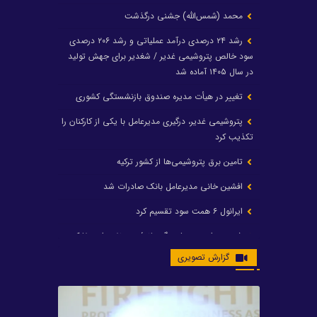
محمد (شمس‌الله) جشنی درگذشت
رشد ۲۴ درصدی درآمد عملیاتی و رشد ۲۰۶ درصدی
سود خالص پتروشیمی غدیر / شغدیر برای جهش تولید
در سال ۱۴۰۵ آماده شد
تغییر در هیأت مدیره صندوق بازنشستگی کشوری
پتروشیمی غدیر، درگیری مدیرعامل با یکی از کارکنان را
تکذیب کرد
تامین برق پتروشیمی‌ها از کشور ترکیه
افشین خانی مدیرعامل بانک صادرات شد
ایرانول ۶ همت سود تقسیم کرد
شریعتمداری در هلدینگ ماند/ وزیرنفت استعفا کرد
گزارش تصویری
با حکم رئیس‌جمهور؛ دکتر عسکری‌آزاد و دکتر مروتی در
شورای سازمان بهینه‌سازی و مدیریت راهبردی انرژی
منصوب شدند
محمد زین العابدین سرپرست شرکت پتروشیمی