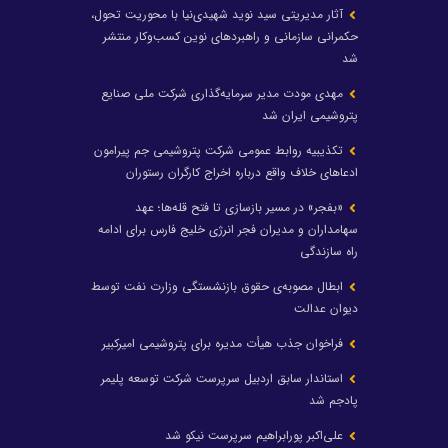
آثار مدیریتی سید نوید شهیدی‌نیا با محوریت تحول،
حکمرانی سازمانی و راهبردهای نوین کسب‌وکار منتشر
شد
مهدی مودت مدیر سرمایه‌گذاری شرکت ملی صنایع
پتروشیمی ایران شد
تکذیبیه روابط عمومی شرکت پتروشیمی جم پیرامون
ادعاهای خلاف واقع درباره اخراج کارگران رستوران
«بفجر» در مسیر بازسازی تا فتح قله‌ها؛ عهد
سهامداران و مدیران فجر انرژی خلیج فارس برای ادامه
راه سازندگی
ابطال مصوبه‌ی حقوق بازنشستگی وزارت نفت توسط
دیوان عدالت
فراخوان جذب هیأت مدیره برای پتروشیمی امیرکبیر
استاندار سابق اردبیل سرپرست شرکت توسعه پلیمر
پادجم شد
علی‌اکبر پورابراهیم سرپرست نیکو شد