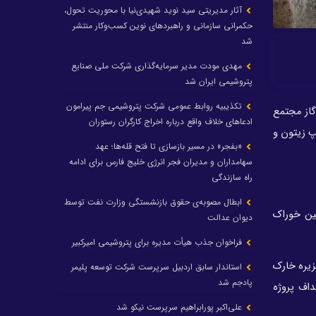
آثار مدیریتی سید نوید شهیدی‌نیا با محوریت تحول،
حکمرانی سازمانی و راهبردهای نوین کسب‌وکار منتشر
شد
مهدی مودت مدیر سرمایه‌گذاری شرکت ملی صنایع
پتروشیمی ایران شد
تکذیبیه روابط عمومی شرکت پتروشیمی جم پیرامون
گاز مجتمع
ادعاهای خلاف واقع درباره اخراج کارگران رستوران
ساخت، تکمیل و تجهیز کمپ زیتون و
«بفجر» در مسیر بازسازی تا فتح قله‌ها؛ عهد
سهامداران و مدیران فجر انرژی خلیج فارس برای ادامه
راه سازندگی
ابطال مصوبه‌ی حقوق بازنشستگی وزارت نفت توسط
ین خوراک
دیوان عدالت
فراخوان جذب هیأت مدیره برای پتروشیمی امیرکبیر
زیره خارک
استاندار سابق اردبیل سرپرست شرکت توسعه پلیمر
پادجم شد
داف پروژه
علی‌اکبر پورابراهیم سرپرست نیکو شد