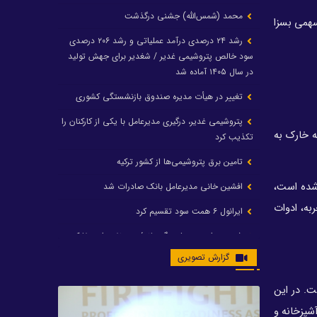
محمد (شمس‌الله) جشنی درگذشت
 درصد گاز تولیدی به خشکی، سهمی بسزا
رشد ۲۴ درصدی درآمد عملیاتی و رشد ۲۰۶ درصدی
سود خالص پتروشیمی غدیر / شغدیر برای جهش تولید
در سال ۱۴۰۵ آماده شد
تغییر در هیأت مدیره صندوق بازنشستگی کشوری
پتروشیمی غدیر، درگیری مدیرعامل با یکی از کارکنان را
ز در منطقه خارک به
تکذیب کرد
تامین برق پتروشیمی‌ها از کشور ترکیه
 شده است،
افشین خانی مدیرعامل بانک صادرات شد
به، ادوات
ایرانول ۶ همت سود تقسیم کرد
شریعتمداری در هلدینگ ماند/ وزیرنفت استعفا کرد
گزارش تصویری
با حکم رئیس‌جمهور؛ دکتر عسکری‌آزاد و دکتر مروتی در
شورای سازمان بهینه‌سازی و مدیریت راهبردی انرژی
ت. در این
منصوب شدند
شپزخانه و
محمد زین العابدین سرپرست شرکت پتروشیمی