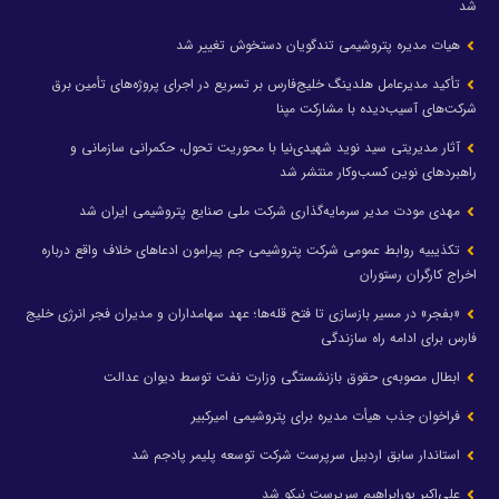
شد
هیات مدیره پتروشیمی تندگویان دستخوش تغییر شد
تأکید مدیرعامل هلدینگ خلیج‌فارس بر تسریع در اجرای پروژه‌های تأمین برق
شرکت‌های آسیب‌دیده با مشارکت مپنا
آثار مدیریتی سید نوید شهیدی‌نیا با محوریت تحول، حکمرانی سازمانی و
راهبردهای نوین کسب‌وکار منتشر شد
مهدی مودت مدیر سرمایه‌گذاری شرکت ملی صنایع پتروشیمی ایران شد
تکذیبیه روابط عمومی شرکت پتروشیمی جم پیرامون ادعاهای خلاف واقع درباره
اخراج کارگران رستوران
«بفجر» در مسیر بازسازی تا فتح قله‌ها؛ عهد سهامداران و مدیران فجر انرژی خلیج
فارس برای ادامه راه سازندگی
ابطال مصوبه‌ی حقوق بازنشستگی وزارت نفت توسط دیوان عدالت
فراخوان جذب هیأت مدیره برای پتروشیمی امیرکبیر
استاندار سابق اردبیل سرپرست شرکت توسعه پلیمر پادجم شد
علی‌اکبر پورابراهیم سرپرست نیکو شد