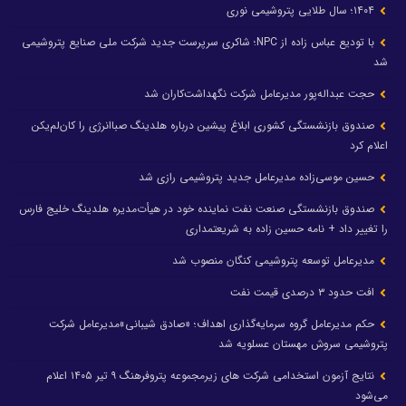
۱۴۰۴؛ سال طلایی پتروشیمی نوری
با تودیع عباس زاده از NPC؛ شاکری سرپرست جدید شرکت ملی صنایع پتروشیمی
شد
حجت عبداله‌پور مدیرعامل شرکت نگهداشت‌کاران شد
صندوق بازنشستگی کشوری ابلاغ پیشین درباره هلدینگ صباانرژی را کان‌لم‌یکن
اعلام کرد
حسین موسی‌زاده مدیرعامل جدید پتروشیمی رازی شد
صندوق بازنشستگی صنعت نفت نماینده خود در هیأت‌مدیره هلدینگ خلیج فارس
را تغییر داد + نامه حسین زاده به شریعتمداری
مدیرعامل توسعه پتروشیمی کنگان منصوب شد
افت حدود ۳ درصدی قیمت نفت
حکم مدیرعامل گروه سرمایه‌گذاری اهداف؛ «صادق شیبانی»مدیرعامل شرکت
پتروشیمی سروش مهستان عسلویه شد
نتایج آزمون استخدامی شرکت های زیرمجموعه پتروفرهنگ ۹ تیر ۱۴۰۵ اعلام
می‌شود