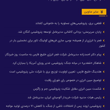
سایر عناوین
قطعی برق، پتروشیمی‌های عسلویه را به خاموشی کشاند
پایان سرپرستی؛ یزدانی کاشانی مدیرعامل توسعه پتروشیمی کنگان شد.
فجر با انرژی‌تر از همیشه؛ بومی سازی فن‌های کولینگ تاور برای نخستین بار در
کشور
پیام دکتر احمدزاده مدیرعامل شرکت فجر انرژی خلیج فارس به مناسبت روز خبرنگار:
شاهکار «شغدیر» در میانه جنگ؛ پتروشیمی غدیر رویای آمریکا را بمباران کرد.
هلدینگ خلیج فارس: تعیین اولویت توزیع برق با شرکت ملی پتروشیمی است
توضیح مبین انرژی در خصوص رای شورای رقابت
شکست مبین انرژی مقابل شکایت پتروشیمی جم و زاگرس
رئیس هیات مدیره شرکت خریدار آلومینای ایران، مدیرعامل شد
پتروشیمی اروند پس از اختلالات ناشی از جنگ، با کاهش ۷۱ درصدی تولید مواجه