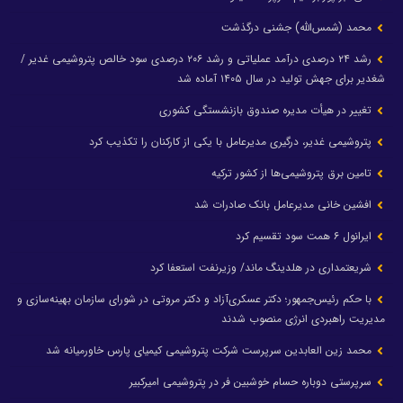
محمد (شمس‌الله) جشنی درگذشت
رشد ۲۴ درصدی درآمد عملیاتی و رشد ۲۰۶ درصدی سود خالص پتروشیمی غدیر /
شغدیر برای جهش تولید در سال ۱۴۰۵ آماده شد
تغییر در هیأت مدیره صندوق بازنشستگی کشوری
پتروشیمی غدیر، درگیری مدیرعامل با یکی از کارکنان را تکذیب کرد
تامین برق پتروشیمی‌ها از کشور ترکیه
افشین خانی مدیرعامل بانک صادرات شد
ایرانول ۶ همت سود تقسیم کرد
شریعتمداری در هلدینگ ماند/ وزیرنفت استعفا کرد
با حکم رئیس‌جمهور؛ دکتر عسکری‌آزاد و دکتر مروتی در شورای سازمان بهینه‌سازی و
مدیریت راهبردی انرژی منصوب شدند
محمد زین العابدین سرپرست شرکت پتروشیمی کیمیای پارس خاورمیانه شد
سرپرستی دوباره حسام خوشبین فر در پتروشیمی امیرکبیر