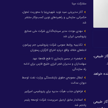
مشارکت مپنا
آثار مدیریتی سید نوید شهیدی‌نیا با محوریت تحول،
حکمرانی سازمانی و راهبردهای نوین کسب‌وکار منتشر
شد
مهدی مودت مدیر سرمایه‌گذاری شرکت ملی صنایع
پتروشیمی ایران شد
تکذیبیه روابط عمومی شرکت پتروشیمی جم پیرامون
ادعاهای خلاف واقع درباره اخراج کارگران رستوران
از طبیعی،
«بفجر» در مسیر بازسازی تا فتح قله‌ها؛ عهد
سهامداران و مدیران فجر انرژی خلیج فارس برای ادامه
راه سازندگی
نده خواهد
ابطال مصوبه‌ی حقوق بازنشستگی وزارت نفت توسط
دیوان عدالت
فراخوان جذب هیأت مدیره برای پتروشیمی امیرکبیر
استاندار سابق اردبیل سرپرست شرکت توسعه پلیمر
گاز طبیعی
پادجم شد