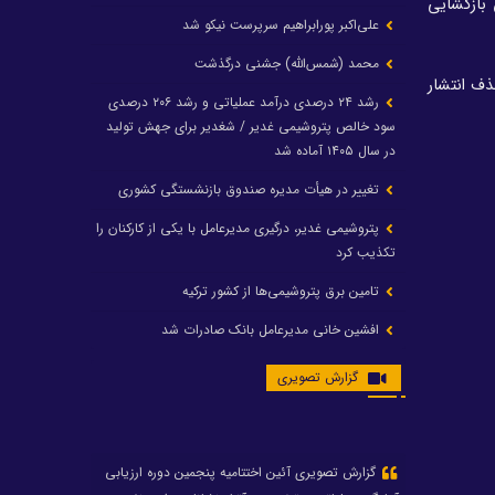
 بازگشایی
علی‌اکبر پورابراهیم سرپرست نیکو شد
محمد (شمس‌الله) جشنی درگذشت
ذف انتشار
رشد ۲۴ درصدی درآمد عملیاتی و رشد ۲۰۶ درصدی
سود خالص پتروشیمی غدیر / شغدیر برای جهش تولید
در سال ۱۴۰۵ آماده شد
تغییر در هیأت مدیره صندوق بازنشستگی کشوری
پتروشیمی غدیر، درگیری مدیرعامل با یکی از کارکنان را
تکذیب کرد
تامین برق پتروشیمی‌ها از کشور ترکیه
افشین خانی مدیرعامل بانک صادرات شد
ایرانول ۶ همت سود تقسیم کرد
گزارش تصویری
شریعتمداری در هلدینگ ماند/ وزیرنفت استعفا کرد
با حکم رئیس‌جمهور؛ دکتر عسکری‌آزاد و دکتر مروتی در
شورای سازمان بهینه‌سازی و مدیریت راهبردی انرژی
منصوب شدند