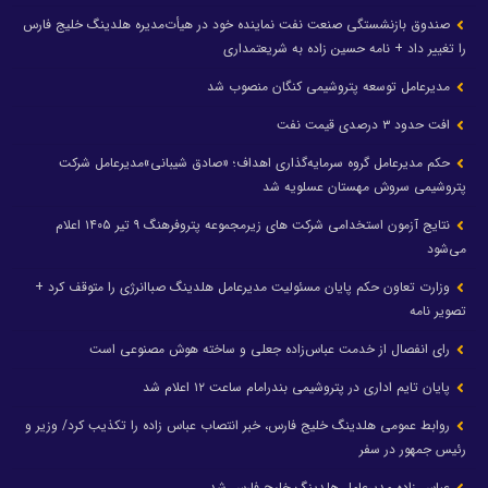
صندوق بازنشستگی صنعت نفت نماینده خود در هیأت‌مدیره هلدینگ خلیج فارس
را تغییر داد + نامه حسین زاده به شریعتمداری
مدیرعامل توسعه پتروشیمی کنگان منصوب شد
افت حدود ۳ درصدی قیمت نفت
حکم مدیرعامل گروه سرمایه‌گذاری اهداف؛ «صادق شیبانی»مدیرعامل شرکت
پتروشیمی سروش مهستان عسلویه شد
نتایج آزمون استخدامی شرکت های زیرمجموعه پتروفرهنگ ۹ تیر ۱۴۰۵ اعلام
می‌شود
وزارت تعاون حکم پایان مسئولیت مدیرعامل هلدینگ صباانرژی را متوقف کرد +
تصویر نامه
رای انفصال از خدمت عباس‌زاده جعلی و ساخته هوش مصنوعی است
پایان تایم اداری در پتروشیمی بندرامام ساعت ۱۲ اعلام شد
روابط عمومی هلدینگ خلیج فارس، خبر انتصاب عباس زاده را تکذیب کرد/ وزیر و
رئیس جمهور در سفر
عباس زاده مدیرعامل هلدینگ خلیج فارس شد