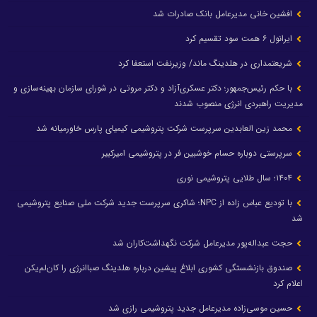
افشین خانی مدیرعامل بانک صادرات شد
ایرانول ۶ همت سود تقسیم کرد
شریعتمداری در هلدینگ ماند/ وزیرنفت استعفا کرد
با حکم رئیس‌جمهور؛ دکتر عسکری‌آزاد و دکتر مروتی در شورای سازمان بهینه‌سازی و
مدیریت راهبردی انرژی منصوب شدند
محمد زین العابدین سرپرست شرکت پتروشیمی کیمیای پارس خاورمیانه شد
سرپرستی دوباره حسام خوشبین فر در پتروشیمی امیرکبیر
۱۴۰۴؛ سال طلایی پتروشیمی نوری
با تودیع عباس زاده از NPC؛ شاکری سرپرست جدید شرکت ملی صنایع پتروشیمی
شد
حجت عبداله‌پور مدیرعامل شرکت نگهداشت‌کاران شد
صندوق بازنشستگی کشوری ابلاغ پیشین درباره هلدینگ صباانرژی را کان‌لم‌یکن
اعلام کرد
حسین موسی‌زاده مدیرعامل جدید پتروشیمی رازی شد