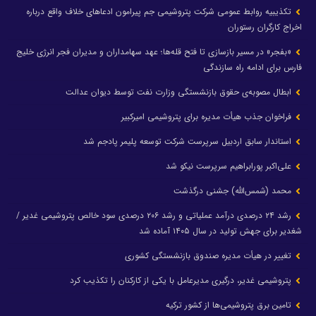
تکذیبیه روابط عمومی شرکت پتروشیمی جم پیرامون ادعاهای خلاف واقع درباره
اخراج کارگران رستوران
«بفجر» در مسیر بازسازی تا فتح قله‌ها؛ عهد سهامداران و مدیران فجر انرژی خلیج
فارس برای ادامه راه سازندگی
ابطال مصوبه‌ی حقوق بازنشستگی وزارت نفت توسط دیوان عدالت
فراخوان جذب هیأت مدیره برای پتروشیمی امیرکبیر
استاندار سابق اردبیل سرپرست شرکت توسعه پلیمر پادجم شد
علی‌اکبر پورابراهیم سرپرست نیکو شد
محمد (شمس‌الله) جشنی درگذشت
رشد ۲۴ درصدی درآمد عملیاتی و رشد ۲۰۶ درصدی سود خالص پتروشیمی غدیر /
شغدیر برای جهش تولید در سال ۱۴۰۵ آماده شد
تغییر در هیأت مدیره صندوق بازنشستگی کشوری
پتروشیمی غدیر، درگیری مدیرعامل با یکی از کارکنان را تکذیب کرد
تامین برق پتروشیمی‌ها از کشور ترکیه