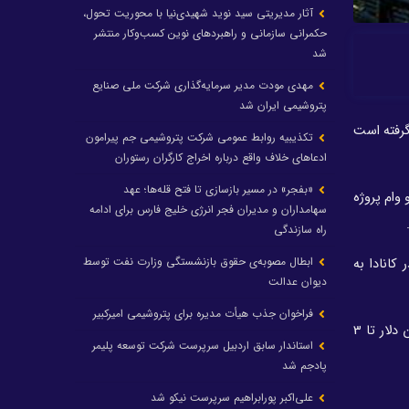
آثار مدیریتی سید نوید شهیدی‌نیا با محوریت تحول،
حکمرانی سازمانی و راهبردهای نوین کسب‌وکار منتشر
شد
مهدی مودت مدیر سرمایه‌گذاری شرکت ملی صنایع
پتروشیمی ایران شد
گرفته است
تکذیبیه روابط عمومی شرکت پتروشیمی جم پیرامون
ادعاهای خلاف واقع درباره اخراج کارگران رستوران
«بفجر» در مسیر بازسازی تا فتح قله‌ها؛ عهد
یل توقف کار و لغو دو وام پروژه
سهامداران و مدیران فجر انرژی خلیج فارس برای ادامه
راه سازندگی
ابطال مصوبه‌ی حقوق بازنشستگی وزارت نفت توسط
کانادا به
دیوان عدالت
فراخوان جذب هیأت مدیره برای پتروشیمی امیرکبیر
روزنامه الرأی گزارش داد که هیئت مدیره شرکت نفت کویت تصمیم گرفته است پروژه را که هزینه پیش‌بینی شده آن 2 میلیارد و 500 میلیون دلار تا 3
استاندار سابق اردبیل سرپرست شرکت توسعه پلیمر
پادجم شد
علی‌اکبر پورابراهیم سرپرست نیکو شد