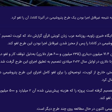
جه غیرقابل اجرا بودن یک طرح پتروشیمی در آلبرتا کانادا، آن را لغو کرد.
پایگاه خبری زاویه، روزنامه عرب زبان کویتی الرأی گزارش داد که کویت تصمیم 
شیمی در کانادا را پس از محرز شدن غیرقابل اجرا بودن این طرح لغو کند.
شرکت دولتی صنایع پتروشیمی (PIC) کویت در پی تحمل زیان 71.4 میلیون دیناری (235 میلیون و 600 هزار دلاری) به‌دل
ی خارج از کویت، توصیه‌ای را برای لغو کامل اجرای این طرح پتروشیمی در 
لغو کند.
یمی اکنون در حال مطالعه روی چند طرح دیگر است.