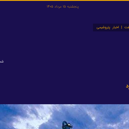
پنجشنبه 15 مرداد 1405
ت | اخبار پتروشیمی
شماره
د