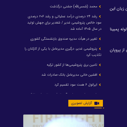
محمد (شمس‌الله) جشنی درگذشت
ار برای به حداقل رساندن زیان این
رشد ۲۴ درصدی درآمد عملیاتی و رشد ۲۰۶ درصدی
سود خالص پتروشیمی غدیر / شغدیر برای جهش تولید
 خط لوله پمبینا
در سال ۱۴۰۵ آماده شد
تغییر در هیأت مدیره صندوق بازنشستگی کشوری
پتروشیمی غدیر، درگیری مدیرعامل با یکی از کارکنان را
هیدروژن‌زدایی از پروپان
تکذیب کرد
تامین برق پتروشیمی‌ها از کشور ترکیه
افشین خانی مدیرعامل بانک صادرات شد
ایرانول ۶ همت سود تقسیم کرد
شریعتمداری در هلدینگ ماند/ وزیرنفت استعفا کرد
گزارش تصویری
با حکم رئیس‌جمهور؛ دکتر عسکری‌آزاد و دکتر مروتی در
شورای سازمان بهینه‌سازی و مدیریت راهبردی انرژی
منصوب شدند
محمد زین العابدین سرپرست شرکت پتروشیمی