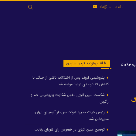
جستجو
info@nafirenaft.ir
برای:
پربازدید ترین عناوین
 ۵۱۲۸۳
پتروشیمی اروند پس از اختلالات ناشی از جنگ، با
کاهش ۷۱ درصدی تولید مواجه شد
شکست مبین انرژی مقابل شکایت پتروشیمی جم و
هلدینگ
زاگرس
رئیس هیات مدیره شرکت خریدار آلومینای ایران،
مدیرعامل شد
توضیح مبین انرژی در خصوص رای شورای رقابت