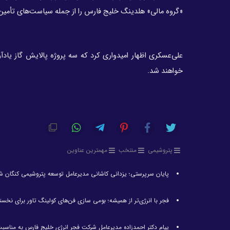
«گروه مالی» هلدینگ خلیج فارس را از جمله سیاست‌های تأمین مالی ۱۵ میلیارددلار پروژه تعریف‌شده در این شرکت 
علی‌عسکری اظهار امیدواری کرد که سه پروژه پالایش گاز یادآ
خواهند شد.
پتروشیمی
منتخب
مهمترین عناوین
پایان سرپرستی؛ یزدانی کاشانی مدیرعامل توسعه پتروشیمی کنگان ش
فجر با انرژی‌تر از همیشه؛ بومی سازی فن‌های کولینگ تاور برای نخست
پیام دکتر احمدزاده مدیرعامل شرکت فجر انرژی خلیج فارس به مناسبت 