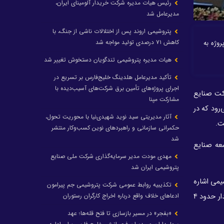
رئیس هیات مدیره شرکت خریدار آلومینای ایران،
مدیرعامل شد
پتروشیمی اروند پس از اختلالات ناشی از جنگ، با
کاهش ۷۱ درصدی تولید مواجه شد
یع پتروشیمی خلیج فارس از ارزآوری حدود ۴ میلیارد دلاری این شرکت از ابتدای سال تاکنون خبر داد و گفت: این شرکت ۲۸ پروژه به
هیات مدیره پتروشیمی تندگویان دستخوش تغییر شد
تأکید مدیرعامل هلدینگ خلیج‌فارس بر تسریع در
اجرای پروژه‌های تأمین برق شرکت‌های آسیب‌دیده با
الانه شرکت صنایع
مشارکت مپنا
رود که در
آثار مدیریتی سید نوید شهیدی‌نیا با محوریت تحول،
حکمرانی سازمانی و راهبردهای نوین کسب‌وکار منتشر
شد
عه صنایع
مهدی مودت مدیر سرمایه‌گذاری شرکت ملی صنایع
پتروشیمی ایران شد
یمی اشاره
تکذیبیه روابط عمومی شرکت پتروشیمی جم پیرامون
کرد و گفت: در این نشست اعلام شد پتروشیمی‌های کشور از ابتدای امسال نزدیک به ۱۰ میلیارد دلار ارزآوری برای کشور داشته‌اند که از این مقدار حدود ۴
ادعاهای خلاف واقع درباره اخراج کارگران رستوران
«بفجر» در مسیر بازسازی تا فتح قله‌ها؛ عهد