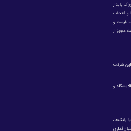
صندوق بازنشستگی کشوری ابلاغ پیشین درباره
اک پایدار
هلدینگ صباانرژی را کان‌لم‌یکن اعلام کرد
ت‌ها و انتخاب
حسین موسی‌زاده مدیرعامل جدید پتروشیمی رازی
شف قیمت و
شد
ت مجوز از
صندوق بازنشستگی صنعت نفت نماینده خود در
هیأت‌مدیره هلدینگ خلیج فارس را تغییر داد + نامه
حسین زاده به شریعتمداری
مدیرعامل توسعه پتروشیمی کنگان منصوب شد
نگ خلیج فارس ادامه داد: حدود ۷۰ درصد پروژهای این شرکت
افت حدود ۳ درصدی قیمت نفت
حکم مدیرعامل گروه سرمایه‌گذاری اهداف؛ «صادق
برون‌مرزی در حوزه پالایشگاه و
شیبانی»مدیرعامل شرکت پتروشیمی سروش مهستان
عسلویه شد
نتایج آزمون استخدامی شرکت های زیرمجموعه
پتروفرهنگ ۹ تیر ۱۴۰۵ اعلام می‌شود
 بانک‌ها،
وزارت تعاون حکم پایان مسئولیت مدیرعامل هلدینگ
صباانرژی را متوقف کرد + تصویر نامه
یان‌گذاری