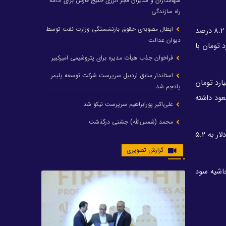
سهامداران و مدیران فجر انرژی خلیج فارس برای ادامه
راه سازندگی
ابطال مصوبه‌ی حقوق بازنشستگی وزارت نفت توسط
علی‌عسکری با بیان اینکه تولید سالانه محصولات پتروشیمی در هلدینگ خلیج فارس از ۲۰.۵ میلیون تن در سال منتهی به ۳۱ خردادماه ۱۴۰۰ با ۸.۲ درصد
دیوان عدالت
فروش تجمیعی این شرکت نیز در دوره یادشده از ۱۶۵ هزار میلیارد تومان با
فراخوان جذب هیأت مدیره برای پتروشیمی امیرکبیر
استاندار سابق اردبیل سرپرست شرکت توسعه پلیمر
درصد رشد از ۶۷.۴ هزار میلیارد تومان در ۳۱ خردادماه ۱۴۰۰ به ۹۴.۸ هزار میلیارد تومان
پادجم شد
درصد رشد به ۵۵.۸ هزار میلیارد تومان صعود داشته
علی‌اکبر پورابراهیم سرپرست نیکو شد
محمد (شمس‌الله) جشنی درگذشت
مدیرعامل شرکت صنایع پتروشیمی خلیج فارس اظهار کرد: ارزش صادرات محصولات پتروشیمی این شرکت با ۸۷ درصد رشد از ۲.۷۸ میلیارد دلار به ۵.۲
رشد ۲۴ درصدی درآمد عملیاتی و رشد ۲۰۶ درصدی
گزارش تصویری
سود خالص پتروشیمی غدیر / شغدیر برای جهش تولید
در سال ۱۴۰۵ آماده شد
حاشیه سود
تغییر در هیأت مدیره صندوق بازنشستگی کشوری
پتروشیمی غدیر، درگیری مدیرعامل با یکی از کارکنان را
تکذیب کرد
تامین برق پتروشیمی‌ها از کشور ترکیه