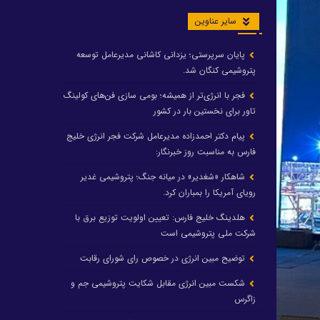
سایر عناوین
پایان سرپرستی؛ یزدانی کاشانی مدیرعامل توسعه
پتروشیمی کنگان شد.
فجر با انرژی‌تر از همیشه؛ بومی سازی فن‌های کولینگ
تاور برای نخستین بار در کشور
پیام دکتر احمدزاده مدیرعامل شرکت فجر انرژی خلیج
فارس به مناسبت روز خبرنگار:
شاهکار «شغدیر» در میانه جنگ؛ پتروشیمی غدیر
رویای آمریکا را بمباران کرد.
هلدینگ خلیج فارس: تعیین اولویت توزیع برق با
شرکت ملی پتروشیمی است
توضیح مبین انرژی در خصوص رای شورای رقابت
شکست مبین انرژی مقابل شکایت پتروشیمی جم و
زاگرس