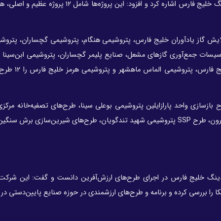
وی به ۲۸ پروژه در دست اجرا به ارزش ۱۵ میلیارد دلار در هلدینگ خلیج فارس اشاره کرد و افزود: این پر
یش گاز یادآوران خلیج فارس، پتروشیمی هنگام، پتروشیمی گچساران، پتروشیم
سات جمع‌آوری گازهای مشعل، صنایع پلیمر گچساران، پتروشیمی ابن‌سینا 
PDH/PP پتروشیمی پارس، PDH/PP پالایش گاز بی
بازسازی واحد پارازایلین پتروشیمی بوعلی سینا، طرح‌های تصفیه‌خانه مرکزی
اتان و کلرآلکالی پتروشیمی بندرامام، طرح HYCO پتروشیمی کارون، طرح SSP پتروشیمی شهید تندگویان، طرح‌های شیرین‌سازی ب
لدینگ خلیج فارس در اجرای طرح‌های ارزش‌آفرین دانست و گفت: این شرکت 
ا را بررسی کرده و برنامه و طرح‌های ارزشمندی در حوزه صنایع پایین‌دستی در 