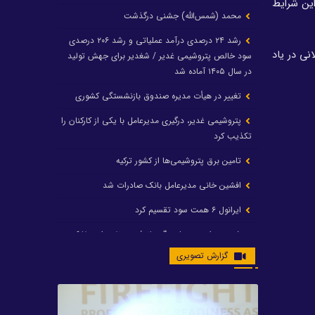
این شرایط
محمد (شمس‌الله) جشنی درگذشت
رشد ۲۴ درصدی درآمد عملیاتی و رشد ۲۰۶ درصدی
انی در یاد
سود خالص پتروشیمی غدیر / شغدیر برای جهش تولید
در سال ۱۴۰۵ آماده شد
تغییر در هیأت مدیره صندوق بازنشستگی کشوری
پتروشیمی غدیر، درگیری مدیرعامل با یکی از کارکنان را
تکذیب کرد
تامین برق پتروشیمی‌ها از کشور ترکیه
افشین خانی مدیرعامل بانک صادرات شد
ایرانول ۶ همت سود تقسیم کرد
شریعتمداری در هلدینگ ماند/ وزیرنفت استعفا کرد
گزارش تصویری
با حکم رئیس‌جمهور؛ دکتر عسکری‌آزاد و دکتر مروتی در
شورای سازمان بهینه‌سازی و مدیریت راهبردی انرژی
منصوب شدند
محمد زین العابدین سرپرست شرکت پتروشیمی