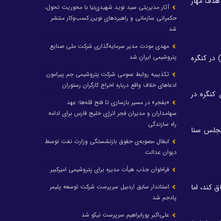
 هدف مهار
آثار مدیریتی سید نوید شهیدی‌نیا با محوریت تحول،
حکمرانی سازمانی و راهبردهای نوین کسب‌وکار منتشر
شد
مهدی مودت مدیر سرمایه‌گذاری شرکت ملی صنایع
پتروشیمی ایران شد
وم به نوپک (NOPEC) پس از تصمیم ائتلاف اوپک‌پلاس پنجم اکتبر (۱۳ مهرماه) در کنگره
تکذیبیه روابط عمومی شرکت پتروشیمی جم پیرامون
ادعاهای خلاف واقع درباره اخراج کارگران رستوران
 کنگره در
«بفجر» در مسیر بازسازی تا فتح قله‌ها؛ عهد
سهامداران و مدیران فجر انرژی خلیج فارس برای ادامه
راه سازندگی
 مجلس سنا
ابطال مصوبه‌ی حقوق بازنشستگی وزارت نفت توسط
دیوان عدالت
فراخوان جذب هیأت مدیره برای پتروشیمی امیرکبیر
 کند، اما
استاندار سابق اردبیل سرپرست شرکت توسعه پلیمر
پادجم شد
علی‌اکبر پورابراهیم سرپرست نیکو شد