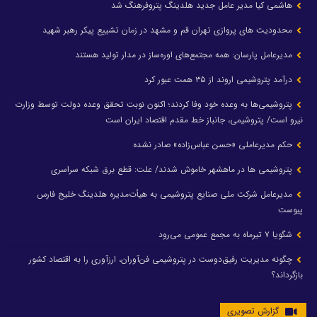
هاشمی کیا مدیر عامل جدید هلدینگ پتروفرهنگ شد
محدودیت های پروازی تهران قم و مشهد در زمان تشییع پیکر رهبر شهید
مدیرعامل پارسان: همه مجتمع‌های اوره‌ساز در مدار تولید هستند
درآمد پتروشیمی اروند از ۳۵ همت عبور کرد
پتروشیمی‌ها به وعده خود وفا کردند؛ اکنون نوبت تحقق وعده دولت توسط وزارت
نیرو است/ پتروشیمی، جانباز خط مقدم اقتصاد ایران است
حکم مدیرعاملی «حسن عباس‌زاده» صادر نشده
پتروشیمی ها در ماهشهر خاموش شدند/ علت: قطع برق شبکه سراسری
مدیرعامل شرکت ملی صنایع پتروشیمی به هیأت‌مدیره هلدینگ خلیج فارس
پیوست
شگویا ۷ تیرماه به مجمع عمومی می‌رود
چگونه مدیریت رفیق‌دوست در پتروشیمی فن‌آوران، ارزآوری را به اقتصاد کشور
بازگرداند؟
گزارش تصویری