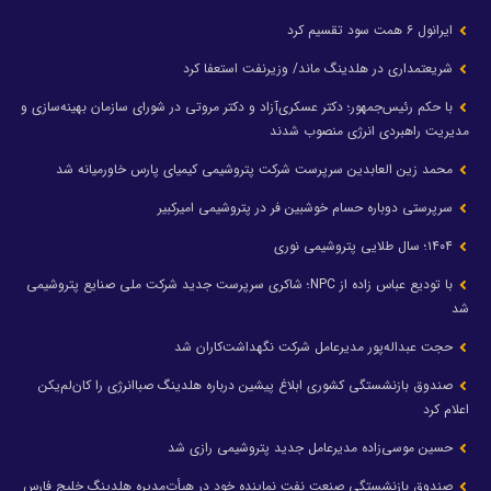
ایرانول ۶ همت سود تقسیم کرد
شریعتمداری در هلدینگ ماند/ وزیرنفت استعفا کرد
با حکم رئیس‌جمهور؛ دکتر عسکری‌آزاد و دکتر مروتی در شورای سازمان بهینه‌سازی و
مدیریت راهبردی انرژی منصوب شدند
محمد زین العابدین سرپرست شرکت پتروشیمی کیمیای پارس خاورمیانه شد
سرپرستی دوباره حسام خوشبین فر در پتروشیمی امیرکبیر
۱۴۰۴؛ سال طلایی پتروشیمی نوری
با تودیع عباس زاده از NPC؛ شاکری سرپرست جدید شرکت ملی صنایع پتروشیمی
شد
حجت عبداله‌پور مدیرعامل شرکت نگهداشت‌کاران شد
صندوق بازنشستگی کشوری ابلاغ پیشین درباره هلدینگ صباانرژی را کان‌لم‌یکن
اعلام کرد
حسین موسی‌زاده مدیرعامل جدید پتروشیمی رازی شد
صندوق بازنشستگی صنعت نفت نماینده خود در هیأت‌مدیره هلدینگ خلیج فارس