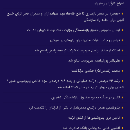
اخراج کارگران رستوران
«بفجر» در مسیر بازسازی تا فتح قله‌ها؛ عهد سهامداران و مدیران فجر انرژی خلیج
فارس برای ادامه راه سازندگی
ابطال مصوبه‌ی حقوق بازنشستگی وزارت نفت توسط دیوان عدالت
فراخوان جذب هیأت مدیره برای پتروشیمی امیرکبیر
استاندار سابق اردبیل سرپرست شرکت توسعه پلیمر پادجم شد
علی‌اکبر پورابراهیم سرپرست نیکو شد
محمد (شمس‌الله) جشنی درگذشت
رشد ۲۴ درصدی درآمد عملیاتی و رشد ۲۰۶ درصدی سود خالص پتروشیمی غدیر /
شغدیر برای جهش تولید در سال ۱۴۰۵ آماده شد
تغییر در هیأت مدیره صندوق بازنشستگی کشوری
پتروشیمی غدیر، درگیری مدیرعامل با یکی از کارکنان را تکذیب کرد
تامین برق پتروشیمی‌ها از کشور ترکیه
افشین خانی مدیرعامل بانک صادرات شد