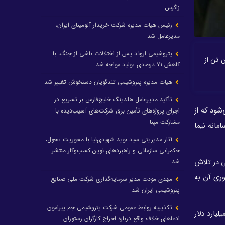
زاگرس
رئیس هیات مدیره شرکت خریدار آلومینای ایران،
مدیرعامل شد
پتروشیمی اروند پس از اختلالات ناشی از جنگ، با
گ‌ترین صنعت کشور است، گفت: تولیدات صنعت پتروشیمی از عدد ۵۲ میلیون تن از
کاهش ۷۱ درصدی تولید مواجه شد
هیات مدیره پتروشیمی تندگویان دستخوش تغییر شد
تأکید مدیرعامل هلدینگ خلیج‌فارس بر تسریع در
رد دلار ارز آوری می‌شود که از
اجرای پروژه‌های تأمین برق شرکت‌های آسیب‌دیده با
مشارکت مپنا
رد دلار ارزآوری خالص در سامانه نیما
آثار مدیریتی سید نوید شهیدی‌نیا با محوریت تحول،
حکمرانی سازمانی و راهبردهای نوین کسب‌وکار منتشر
شیمی در تلاش
شد
 افزایش می‌یابد و ارزآوری آن به
مهدی مودت مدیر سرمایه‌گذاری شرکت ملی صنایع
پتروشیمی ایران شد
تکذیبیه روابط عمومی شرکت پتروشیمی جم پیرامون
یزی وزارت نفت با بیان اینکه درآمدهای ناشی از محصولات پتروشیمی و تکمیل زنجیره ارزش در سال ۱۴۰۵ به بیش از ۳۰ میلیارد دلار
ادعاهای خلاف واقع درباره اخراج کارگران رستوران