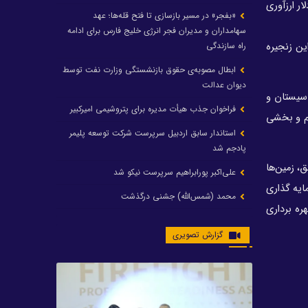
هرچه این زنجیره ارزش تکمیل شود، ثروت ملی افزایش پیدا می‌کند. اگر گاز به متانول تبدیل شود، هر تن بین ۳۰۰ تا ۴۰۰ دلار ارزآوری
«بفجر» در مسیر بازسازی تا فتح قله‌ها؛ عهد
سهامداران و مدیران فجر انرژی خلیج فارس برای ادامه
 ۳۰۰ درصدی خواهد داشت. اگر این زنجیره
راه سازندگی
ابطال مصوبه‌ی حقوق بازنشستگی وزارت نفت توسط
دیوان عدالت
و استان سیستان و
فراخوان جذب هیأت مدیره برای پتروشیمی امیرکبیر
ام و بخشی
استاندار سابق اردبیل سرپرست شرکت توسعه پلیمر
پادجم شد
، زمین‌ها
علی‌اکبر پورابراهیم سرپرست نیکو شد
ایه گذاری
محمد (شمس‌الله) جشنی درگذشت
اقل یک میلیارد دلاری در این ۱۳ منطقه درنظر گرفته شده و واحدهای موردنظر تا سال ۱۴۰۴ به بهره برداری
رشد ۲۴ درصدی درآمد عملیاتی و رشد ۲۰۶ درصدی
گزارش تصویری
سود خالص پتروشیمی غدیر / شغدیر برای جهش تولید
در سال ۱۴۰۵ آماده شد
تغییر در هیأت مدیره صندوق بازنشستگی کشوری
پتروشیمی غدیر، درگیری مدیرعامل با یکی از کارکنان را