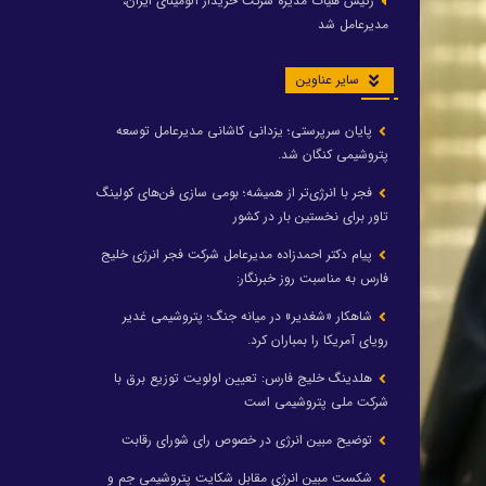
رئیس هیات مدیره شرکت خریدار آلومینای ایران،
مدیرعامل شد
سایر عناوین
پایان سرپرستی؛ یزدانی کاشانی مدیرعامل توسعه
پتروشیمی کنگان شد.
فجر با انرژی‌تر از همیشه؛ بومی سازی فن‌های کولینگ
تاور برای نخستین بار در کشور
پیام دکتر احمدزاده مدیرعامل شرکت فجر انرژی خلیج
فارس به مناسبت روز خبرنگار:
شاهکار «شغدیر» در میانه جنگ؛ پتروشیمی غدیر
رویای آمریکا را بمباران کرد.
هلدینگ خلیج فارس: تعیین اولویت توزیع برق با
شرکت ملی پتروشیمی است
توضیح مبین انرژی در خصوص رای شورای رقابت
شکست مبین انرژی مقابل شکایت پتروشیمی جم و