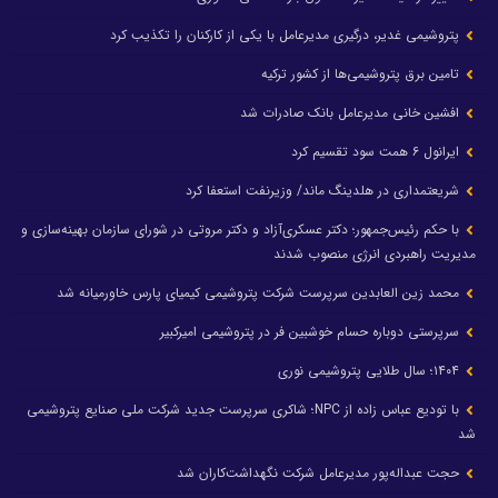
پتروشیمی غدیر، درگیری مدیرعامل با یکی از کارکنان را تکذیب کرد
تامین برق پتروشیمی‌ها از کشور ترکیه
افشین خانی مدیرعامل بانک صادرات شد
ایرانول ۶ همت سود تقسیم کرد
شریعتمداری در هلدینگ ماند/ وزیرنفت استعفا کرد
با حکم رئیس‌جمهور؛ دکتر عسکری‌آزاد و دکتر مروتی در شورای سازمان بهینه‌سازی و
مدیریت راهبردی انرژی منصوب شدند
محمد زین العابدین سرپرست شرکت پتروشیمی کیمیای پارس خاورمیانه شد
سرپرستی دوباره حسام خوشبین فر در پتروشیمی امیرکبیر
۱۴۰۴؛ سال طلایی پتروشیمی نوری
با تودیع عباس زاده از NPC؛ شاکری سرپرست جدید شرکت ملی صنایع پتروشیمی
شد
حجت عبداله‌پور مدیرعامل شرکت نگهداشت‌کاران شد