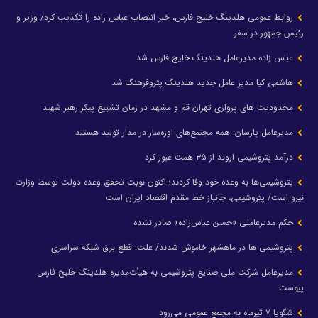
روابط عمومی هلدینگ خلیج فارس، خبر انتصاب عباس زاده را تکذیب کرد/ وزیر و
رئیس جمهور در سفر
عباس زاده مدیرعامل هلدینگ خلیج فارس شد
هاشمی کیا مدیر عامل جدید هلدینگ پتروفرهنگ شد
محدودیت های پروازی تهران قم و مشهد در زمان تشییع پیکر رهبر شهید
مدیرعامل پارسان: همه مجتمع‌های اوره‌ساز در مدار تولید هستند
درآمد پتروشیمی اروند از ۳۵ همت عبور کرد
پتروشیمی‌ها به وعده خود وفا کردند؛ اکنون نوبت تحقق وعده دولت توسط وزارت
نیرو است/ پتروشیمی، جانباز خط مقدم اقتصاد ایران است
حکم مدیرعاملی «حسن عباس‌زاده» صادر نشده
پتروشیمی ها در ماهشهر خاموش شدند/ علت: قطع برق شبکه سراسری
مدیرعامل شرکت ملی صنایع پتروشیمی به هیأت‌مدیره هلدینگ خلیج فارس
پیوست
شگویا ۷ تیرماه به مجمع عمومی می‌رود