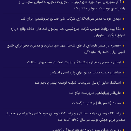
آثار مدیریتی سید نوید شهیدی‌نیا با محوریت تحول، حکمرانی سازمانی و
راهبردهای نوین کسب‌وکار منتشر شد
مهدی مودت مدیر سرمایه‌گذاری شرکت ملی صنایع پتروشیمی ایران شد
تکذیبیه روابط عمومی شرکت پتروشیمی جم پیرامون ادعاهای خلاف واقع درباره
اخراج کارگران رستوران
«بفجر» در مسیر بازسازی تا فتح قله‌ها؛ عهد سهامداران و مدیران فجر انرژی خلیج
فارس برای ادامه راه سازندگی
ابطال مصوبه‌ی حقوق بازنشستگی وزارت نفت توسط دیوان عدالت
فراخوان جذب هیأت مدیره برای پتروشیمی امیرکبیر
استاندار سابق اردبیل سرپرست شرکت توسعه پلیمر پادجم شد
علی‌اکبر پورابراهیم سرپرست نیکو شد
محمد (شمس‌الله) جشنی درگذشت
رشد ۲۴ درصدی درآمد عملیاتی و رشد ۲۰۶ درصدی سود خالص پتروشیمی غدیر /
شغدیر برای جهش تولید در سال ۱۴۰۵ آماده شد
تغییر در هیأت مدیره صندوق بازنشستگی کشوری