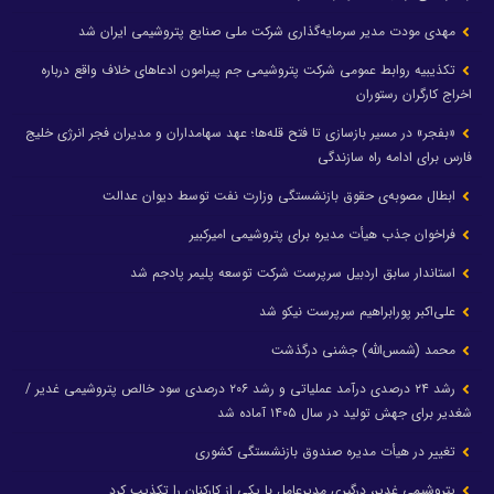
مهدی مودت مدیر سرمایه‌گذاری شرکت ملی صنایع پتروشیمی ایران شد
تکذیبیه روابط عمومی شرکت پتروشیمی جم پیرامون ادعاهای خلاف واقع درباره
اخراج کارگران رستوران
«بفجر» در مسیر بازسازی تا فتح قله‌ها؛ عهد سهامداران و مدیران فجر انرژی خلیج
فارس برای ادامه راه سازندگی
ابطال مصوبه‌ی حقوق بازنشستگی وزارت نفت توسط دیوان عدالت
فراخوان جذب هیأت مدیره برای پتروشیمی امیرکبیر
استاندار سابق اردبیل سرپرست شرکت توسعه پلیمر پادجم شد
علی‌اکبر پورابراهیم سرپرست نیکو شد
محمد (شمس‌الله) جشنی درگذشت
رشد ۲۴ درصدی درآمد عملیاتی و رشد ۲۰۶ درصدی سود خالص پتروشیمی غدیر /
شغدیر برای جهش تولید در سال ۱۴۰۵ آماده شد
تغییر در هیأت مدیره صندوق بازنشستگی کشوری
پتروشیمی غدیر، درگیری مدیرعامل با یکی از کارکنان را تکذیب کرد