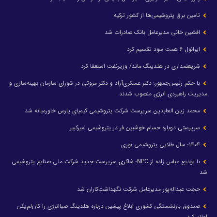
تامین برق پتروشیمی‌ها از کشور ترکیه
افشین خانی مدیرعامل بانک صادرات شد
ایرانول ۶ همت سود تقسیم کرد
شریعتمداری در هلدینگ ماند/ وزیرنفت استعفا کرد
با حکم رئیس‌جمهور؛ دکتر عسکری‌آزاد و دکتر مروتی در شورای سازمان بهینه‌سازی و
مدیریت راهبردی انرژی منصوب شدند
محمد زین العابدین سرپرست شرکت پتروشیمی کیمیای پارس خاورمیانه شد
سرپرستی دوباره حسام خوشبین فر در پتروشیمی امیرکبیر
۱۴۰۴؛ سال طلایی پتروشیمی نوری
با تودیع عباس زاده از NPC؛ شاکری سرپرست جدید شرکت ملی صنایع پتروشیمی
شد
حجت عبداله‌پور مدیرعامل شرکت نگهداشت‌کاران شد
صندوق بازنشستگی کشوری ابلاغ پیشین درباره هلدینگ صباانرژی را کان‌لم‌یکن
اعلام کرد