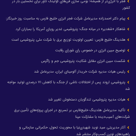
فجر با انرژی‌تر از همیشه؛ بومی سازی فن‌های کولینگ تاور برای نخستین بار در
کشور
پیام دکتر احمدزاده مدیرعامل شرکت فجر انرژی خلیج فارس به مناسبت روز خبرنگار:
شاهکار «شغدیر» در میانه جنگ؛ پتروشیمی غدیر رویای آمریکا را بمباران کرد.
هلدینگ خلیج فارس: تعیین اولویت توزیع برق با شرکت ملی پتروشیمی است
توضیح مبین انرژی در خصوص رای شورای رقابت
شکست مبین انرژی مقابل شکایت پتروشیمی جم و زاگرس
رئیس هیات مدیره شرکت خریدار آلومینای ایران، مدیرعامل شد
پتروشیمی اروند پس از اختلالات ناشی از جنگ، با کاهش ۷۱ درصدی تولید مواجه
شد
هیات مدیره پتروشیمی تندگویان دستخوش تغییر شد
تأکید مدیرعامل هلدینگ خلیج‌فارس بر تسریع در اجرای پروژه‌های تأمین برق
شرکت‌های آسیب‌دیده با مشارکت مپنا
آثار مدیریتی سید نوید شهیدی‌نیا با محوریت تحول، حکمرانی سازمانی و
راهبردهای نوین کسب‌وکار منتشر شد