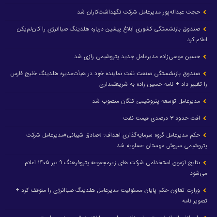
حجت عبداله‌پور مدیرعامل شرکت نگهداشت‌کاران شد
صندوق بازنشستگی کشوری ابلاغ پیشین درباره هلدینگ صباانرژی را کان‌لم‌یکن
اعلام کرد
حسین موسی‌زاده مدیرعامل جدید پتروشیمی رازی شد
صندوق بازنشستگی صنعت نفت نماینده خود در هیأت‌مدیره هلدینگ خلیج فارس
را تغییر داد + نامه حسین زاده به شریعتمداری
مدیرعامل توسعه پتروشیمی کنگان منصوب شد
افت حدود ۳ درصدی قیمت نفت
حکم مدیرعامل گروه سرمایه‌گذاری اهداف؛ «صادق شیبانی»مدیرعامل شرکت
پتروشیمی سروش مهستان عسلویه شد
نتایج آزمون استخدامی شرکت های زیرمجموعه پتروفرهنگ ۹ تیر ۱۴۰۵ اعلام
می‌شود
وزارت تعاون حکم پایان مسئولیت مدیرعامل هلدینگ صباانرژی را متوقف کرد +
تصویر نامه