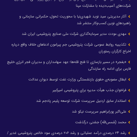
شرکت‌های آسیب‌دیده با مشارکت مپنا
آثار مدیریتی سید نوید شهیدی‌نیا با محوریت تحول، حکمرانی سازمانی و
راهبردهای نوین کسب‌وکار منتشر شد
مهدی مودت مدیر سرمایه‌گذاری شرکت ملی صنایع پتروشیمی ایران شد
تکذیبیه روابط عمومی شرکت پتروشیمی جم پیرامون ادعاهای خلاف واقع درباره
اخراج کارگران رستوران
«بفجر» در مسیر بازسازی تا فتح قله‌ها؛ عهد سهامداران و مدیران فجر انرژی خلیج
فارس برای ادامه راه سازندگی
ابطال مصوبه‌ی حقوق بازنشستگی وزارت نفت توسط دیوان عدالت
فراخوان جذب هیأت مدیره برای پتروشیمی امیرکبیر
استاندار سابق اردبیل سرپرست شرکت توسعه پلیمر پادجم شد
علی‌اکبر پورابراهیم سرپرست نیکو شد
محمد (شمس‌الله) جشنی درگذشت
رشد ۲۴ درصدی درآمد عملیاتی و رشد ۲۰۶ درصدی سود خالص پتروشیمی غدیر /