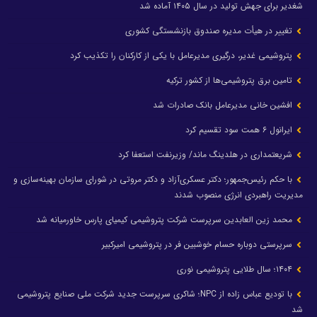
شغدیر برای جهش تولید در سال ۱۴۰۵ آماده شد
تغییر در هیأت مدیره صندوق بازنشستگی کشوری
پتروشیمی غدیر، درگیری مدیرعامل با یکی از کارکنان را تکذیب کرد
تامین برق پتروشیمی‌ها از کشور ترکیه
افشین خانی مدیرعامل بانک صادرات شد
ایرانول ۶ همت سود تقسیم کرد
شریعتمداری در هلدینگ ماند/ وزیرنفت استعفا کرد
با حکم رئیس‌جمهور؛ دکتر عسکری‌آزاد و دکتر مروتی در شورای سازمان بهینه‌سازی و
مدیریت راهبردی انرژی منصوب شدند
محمد زین العابدین سرپرست شرکت پتروشیمی کیمیای پارس خاورمیانه شد
سرپرستی دوباره حسام خوشبین فر در پتروشیمی امیرکبیر
۱۴۰۴؛ سال طلایی پتروشیمی نوری
با تودیع عباس زاده از NPC؛ شاکری سرپرست جدید شرکت ملی صنایع پتروشیمی
شد