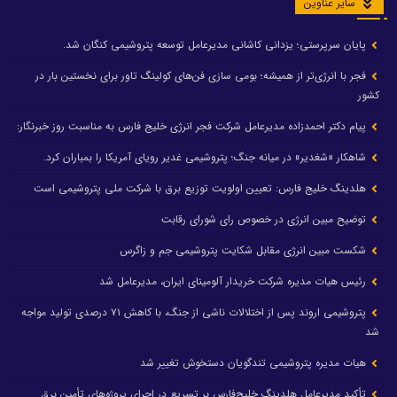
سایر عناوین
پایان سرپرستی؛ یزدانی کاشانی مدیرعامل توسعه پتروشیمی کنگان شد.
فجر با انرژی‌تر از همیشه؛ بومی سازی فن‌های کولینگ تاور برای نخستین بار در
کشور
پیام دکتر احمدزاده مدیرعامل شرکت فجر انرژی خلیج فارس به مناسبت روز خبرنگار:
شاهکار «شغدیر» در میانه جنگ؛ پتروشیمی غدیر رویای آمریکا را بمباران کرد.
هلدینگ خلیج فارس: تعیین اولویت توزیع برق با شرکت ملی پتروشیمی است
توضیح مبین انرژی در خصوص رای شورای رقابت
شکست مبین انرژی مقابل شکایت پتروشیمی جم و زاگرس
رئیس هیات مدیره شرکت خریدار آلومینای ایران، مدیرعامل شد
پتروشیمی اروند پس از اختلالات ناشی از جنگ، با کاهش ۷۱ درصدی تولید مواجه
شد
هیات مدیره پتروشیمی تندگویان دستخوش تغییر شد
تأکید مدیرعامل هلدینگ خلیج‌فارس بر تسریع در اجرای پروژه‌های تأمین برق