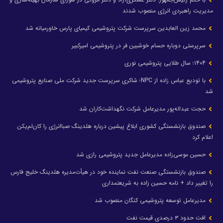
مدیریت راهبردی انرژی منصوب شدند
محمد زین العابدین سرپرست شرکت پتروشیمی کیمیای پارس خاورمیانه شد
سرپرستی دوباره حسام خوشبین فر در پتروشیمی امیرکبیر
۱۴۰۴؛ سال طلایی پتروشیمی نوری
با تودیع عباس زاده از NPC؛ شاکری سرپرست جدید شرکت ملی صنایع پتروشیمی
شد
حجت عبداله‌پور مدیرعامل شرکت نگهداشت‌کاران شد
صندوق بازنشستگی کشوری ابلاغ پیشین درباره هلدینگ صباانرژی را کان‌لم‌یکن
اعلام کرد
حسین موسی‌زاده مدیرعامل جدید پتروشیمی رازی شد
صندوق بازنشستگی صنعت نفت نماینده خود در هیأت‌مدیره هلدینگ خلیج فارس
را تغییر داد + نامه حسین زاده به شریعتمداری
مدیرعامل توسعه پتروشیمی کنگان منصوب شد
افت حدود ۳ درصدی قیمت نفت