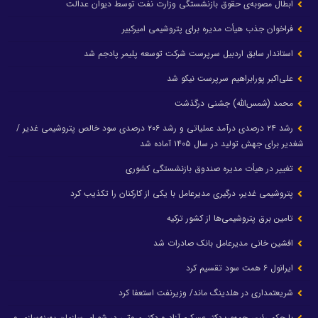
ابطال مصوبه‌ی حقوق بازنشستگی وزارت نفت توسط دیوان عدالت
فراخوان جذب هیأت مدیره برای پتروشیمی امیرکبیر
استاندار سابق اردبیل سرپرست شرکت توسعه پلیمر پادجم شد
علی‌اکبر پورابراهیم سرپرست نیکو شد
محمد (شمس‌الله) جشنی درگذشت
رشد ۲۴ درصدی درآمد عملیاتی و رشد ۲۰۶ درصدی سود خالص پتروشیمی غدیر /
شغدیر برای جهش تولید در سال ۱۴۰۵ آماده شد
تغییر در هیأت مدیره صندوق بازنشستگی کشوری
پتروشیمی غدیر، درگیری مدیرعامل با یکی از کارکنان را تکذیب کرد
تامین برق پتروشیمی‌ها از کشور ترکیه
افشین خانی مدیرعامل بانک صادرات شد
ایرانول ۶ همت سود تقسیم کرد
شریعتمداری در هلدینگ ماند/ وزیرنفت استعفا کرد
با حکم رئیس‌جمهور؛ دکتر عسکری‌آزاد و دکتر مروتی در شورای سازمان بهینه‌سازی و