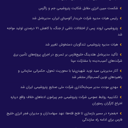
شکست مبین انرژی مقابل شکایت پتروشیمی جم و زاگرس
رئیس هیات مدیره شرکت خریدار آلومینای ایران، مدیرعامل شد
پتروشیمی اروند پس از اختلالات ناشی از جنگ، با کاهش ۷۱ درصدی تولید مواجه
شد
هیات مدیره پتروشیمی تندگویان دستخوش تغییر شد
تأکید مدیرعامل هلدینگ خلیج‌فارس بر تسریع در اجرای پروژه‌های تأمین برق
شرکت‌های آسیب‌دیده با مشارکت مپنا
آثار مدیریتی سید نوید شهیدی‌نیا با محوریت تحول، حکمرانی سازمانی و
راهبردهای نوین کسب‌وکار منتشر شد
مهدی مودت مدیر سرمایه‌گذاری شرکت ملی صنایع پتروشیمی ایران شد
تکذیبیه روابط عمومی شرکت پتروشیمی جم پیرامون ادعاهای خلاف واقع درباره
اخراج کارگران رستوران
«بفجر» در مسیر بازسازی تا فتح قله‌ها؛ عهد سهامداران و مدیران فجر انرژی خلیج
فارس برای ادامه راه سازندگی