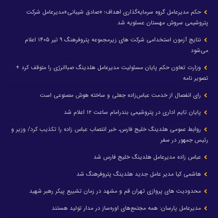
حکم مدیرعامل گروه سرمایه‌گذاری اهداف؛ «صادق شیبانی»مدیرعامل شرکت
پتروشیمی سروش مهستان عسلویه شد
نتایج آزمون استخدامی شرکت های زیرمجموعه پتروفرهنگ ۹ تیر ۱۴۰۵ اعلام
می‌شود
وزارت تعاون حکم پایان مسئولیت مدیرعامل هلدینگ صباانرژی را متوقف کرد +
تصویر نامه
رای انفصال از خدمت عباس‌زاده جعلی و ساخته هوش مصنوعی است
پایان تایم اداری در پتروشیمی بندرامام ساعت ۱۲ اعلام شد
روابط عمومی هلدینگ خلیج فارس، خبر انتصاب عباس زاده را تکذیب کرد/ وزیر و
رئیس جمهور در سفر
عباس زاده مدیرعامل هلدینگ خلیج فارس شد
هاشمی کیا مدیر عامل جدید هلدینگ پتروفرهنگ شد
محدودیت های پروازی تهران قم و مشهد در زمان تشییع پیکر رهبر شهید
مدیرعامل پارسان: همه مجتمع‌های اوره‌ساز در مدار تولید هستند