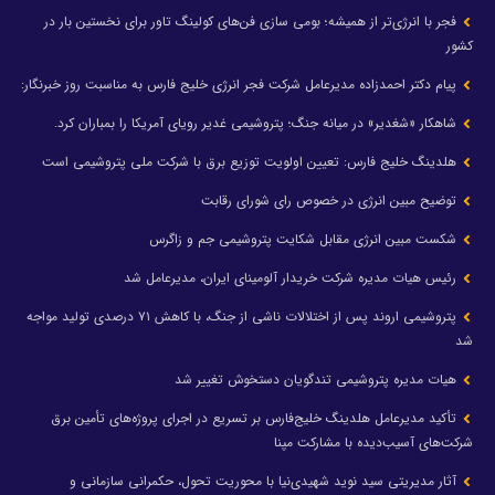
فجر با انرژی‌تر از همیشه؛ بومی سازی فن‌های کولینگ تاور برای نخستین بار در
کشور
پیام دکتر احمدزاده مدیرعامل شرکت فجر انرژی خلیج فارس به مناسبت روز خبرنگار:
شاهکار «شغدیر» در میانه جنگ؛ پتروشیمی غدیر رویای آمریکا را بمباران کرد.
هلدینگ خلیج فارس: تعیین اولویت توزیع برق با شرکت ملی پتروشیمی است
توضیح مبین انرژی در خصوص رای شورای رقابت
شکست مبین انرژی مقابل شکایت پتروشیمی جم و زاگرس
رئیس هیات مدیره شرکت خریدار آلومینای ایران، مدیرعامل شد
پتروشیمی اروند پس از اختلالات ناشی از جنگ، با کاهش ۷۱ درصدی تولید مواجه
شد
هیات مدیره پتروشیمی تندگویان دستخوش تغییر شد
تأکید مدیرعامل هلدینگ خلیج‌فارس بر تسریع در اجرای پروژه‌های تأمین برق
شرکت‌های آسیب‌دیده با مشارکت مپنا
آثار مدیریتی سید نوید شهیدی‌نیا با محوریت تحول، حکمرانی سازمانی و