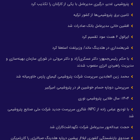
پتروشیمی غدیر، درگیری مدیرعامل با یکی از کارکنان را تکذیب کرد
تامین برق پتروشیمی‌ها از کشور ترکیه
افشین خانی مدیرعامل بانک صادرات شد
ایرانول ۶ همت سود تقسیم کرد
شریعتمداری در هلدینگ ماند/ وزیرنفت استعفا کرد
با حکم رئیس‌جمهور؛ دکتر عسکری‌آزاد و دکتر مروتی در شورای سازمان بهینه‌سازی و
مدیریت راهبردی انرژی منصوب شدند
محمد زین العابدین سرپرست شرکت پتروشیمی کیمیای پارس خاورمیانه شد
سرپرستی دوباره حسام خوشبین فر در پتروشیمی امیرکبیر
۱۴۰۴؛ سال طلایی پتروشیمی نوری
با تودیع عباس زاده از NPC؛ شاکری سرپرست جدید شرکت ملی صنایع پتروشیمی
شد
حجت عبداله‌پور مدیرعامل شرکت نگهداشت‌کاران شد
صندوق بازنشستگی کشوری ابلاغ پیشین درباره هلدینگ صباانرژی را کان‌لم‌یکن