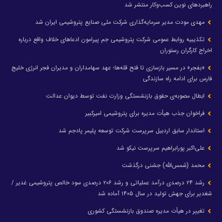
راهبردهای نوین کسب‌وکار منتشر شد
مهدی مودت مدیر سرمایه‌گذاری شرکت ملی صنایع پتروشیمی ایران شد
تکذیبیه روابط عمومی شرکت پتروشیمی جم پیرامون ادعاهای خلاف واقع درباره
اخراج کارگران رستوران
«بفجر» در مسیر بازسازی تا فتح قله‌ها؛ عهد سهامداران و مدیران فجر انرژی خلیج
فارس برای ادامه راه سازندگی
ابطال مصوبه‌ی حقوق بازنشستگی وزارت نفت توسط دیوان عدالت
فراخوان جذب هیأت مدیره برای پتروشیمی امیرکبیر
استاندار سابق اردبیل سرپرست شرکت توسعه پلیمر پادجم شد
علی‌اکبر پورابراهیم سرپرست نیکو شد
محمد (شمس‌الله) جشنی درگذشت
رشد ۲۴ درصدی درآمد عملیاتی و رشد ۲۰۶ درصدی سود خالص پتروشیمی غدیر /
شغدیر برای جهش تولید در سال ۱۴۰۵ آماده شد
تغییر در هیأت مدیره صندوق بازنشستگی کشوری