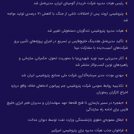
رئیس هیات مدیره شرکت خریدار آلومینای ایران، مدیرعامل شد
پتروشیمی اروند پس از اختلالات ناشی از جنگ، با کاهش ۷۱ درصدی تولید مواجه
شد
هیات مدیره پتروشیمی تندگویان دستخوش تغییر شد
تأکید مدیرعامل هلدینگ خلیج‌فارس بر تسریع در اجرای پروژه‌های تأمین برق
شرکت‌های آسیب‌دیده با مشارکت مپنا
آثار مدیریتی سید نوید شهیدی‌نیا با محوریت تحول، حکمرانی سازمانی و
راهبردهای نوین کسب‌وکار منتشر شد
مهدی مودت مدیر سرمایه‌گذاری شرکت ملی صنایع پتروشیمی ایران شد
تکذیبیه روابط عمومی شرکت پتروشیمی جم پیرامون ادعاهای خلاف واقع درباره
اخراج کارگران رستوران
«بفجر» در مسیر بازسازی تا فتح قله‌ها؛ عهد سهامداران و مدیران فجر انرژی خلیج
فارس برای ادامه راه سازندگی
ابطال مصوبه‌ی حقوق بازنشستگی وزارت نفت توسط دیوان عدالت
فراخوان جذب هیأت مدیره برای پتروشیمی امیرکبیر