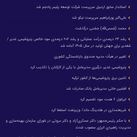
استاندار سابق اردبیل سرپرست شرکت توسعه پلیمر پادجم شد
علی‌اکبر پورابراهیم سرپرست نیکو شد
محمد (شمس‌الله) جشنی درگذشت
رشد ۲۴ درصدی درآمد عملیاتی و رشد ۲۰۶ درصدی سود خالص پتروشیمی غدیر /
شغدیر برای جهش تولید در سال ۱۴۰۵ آماده شد
تغییر در هیأت مدیره صندوق بازنشستگی کشوری
پتروشیمی غدیر، درگیری مدیرعامل با یکی از کارکنان را تکذیب کرد
تامین برق پتروشیمی‌ها از کشور ترکیه
افشین خانی مدیرعامل بانک صادرات شد
ایرانول ۶ همت سود تقسیم کرد
شریعتمداری در هلدینگ ماند/ وزیرنفت استعفا کرد
با حکم رئیس‌جمهور؛ دکتر عسکری‌آزاد و دکتر مروتی در شورای سازمان بهینه‌سازی و
مدیریت راهبردی انرژی منصوب شدند