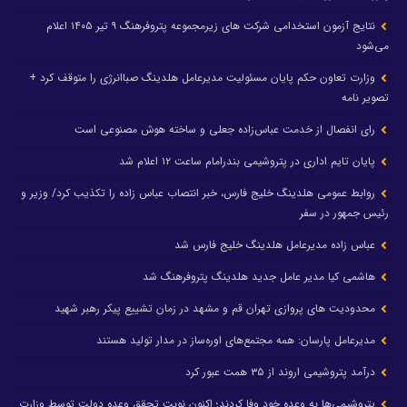
نتایج آزمون استخدامی شرکت های زیرمجموعه پتروفرهنگ ۹ تیر ۱۴۰۵ اعلام
می‌شود
وزارت تعاون حکم پایان مسئولیت مدیرعامل هلدینگ صباانرژی را متوقف کرد +
تصویر نامه
رای انفصال از خدمت عباس‌زاده جعلی و ساخته هوش مصنوعی است
پایان تایم اداری در پتروشیمی بندرامام ساعت ۱۲ اعلام شد
روابط عمومی هلدینگ خلیج فارس، خبر انتصاب عباس زاده را تکذیب کرد/ وزیر و
رئیس جمهور در سفر
عباس زاده مدیرعامل هلدینگ خلیج فارس شد
هاشمی کیا مدیر عامل جدید هلدینگ پتروفرهنگ شد
محدودیت های پروازی تهران قم و مشهد در زمان تشییع پیکر رهبر شهید
مدیرعامل پارسان: همه مجتمع‌های اوره‌ساز در مدار تولید هستند
درآمد پتروشیمی اروند از ۳۵ همت عبور کرد
پتروشیمی‌ها به وعده خود وفا کردند؛ اکنون نوبت تحقق وعده دولت توسط وزارت