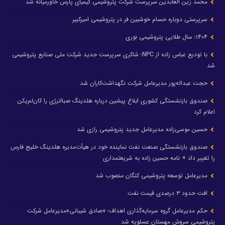
محمد زین العابدین سرپرست شرکت پتروشیمی کیمیای پارس خاورمیانه شد
سرپرستی دوباره حسام خوشبین فر در پتروشیمی امیرکبیر
۱۴۰۴؛ سال طلایی پتروشیمی نوری
با تودیع عباس زاده از NPC؛ شاکری سرپرست جدید شرکت ملی صنایع پتروشیمی
شد
حجت عبداله‌پور مدیرعامل شرکت نگهداشت‌کاران شد
صندوق بازنشستگی کشوری ابلاغ پیشین درباره هلدینگ صباانرژی را کان‌لم‌یکن
اعلام کرد
حسین موسی‌زاده مدیرعامل جدید پتروشیمی رازی شد
صندوق بازنشستگی صنعت نفت نماینده خود در هیأت‌مدیره هلدینگ خلیج فارس
را تغییر داد + نامه حسین زاده به شریعتمداری
مدیرعامل توسعه پتروشیمی کنگان منصوب شد
افت حدود ۳ درصدی قیمت نفت
حکم مدیرعامل گروه سرمایه‌گذاری اهداف؛ «صادق شیبانی»مدیرعامل شرکت
پتروشیمی سروش مهستان عسلویه شد