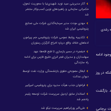
آثار مدیریتی سید نوید شهیدی‌نیا با محوریت تحول،
حکمرانی سازمانی و راهبردهای نوین کسب‌وکار منتشر
شد
مهدی مودت مدیر سرمایه‌گذاری شرکت ملی صنایع
پتروشیمی ایران شد
نده رشدی
تکذیبیه روابط عمومی شرکت پتروشیمی جم پیرامون
ادعاهای خلاف واقع درباره اخراج کارگران رستوران
«بفجر» در مسیر بازسازی تا فتح قله‌ها؛ عهد
جود ادامه
سهامداران و مدیران فجر انرژی خلیج فارس برای ادامه
راه سازندگی
ابطال مصوبه‌ی حقوق بازنشستگی وزارت نفت توسط
 حدود یک میلیون بشکه در روز
دیوان عدالت
فراخوان جذب هیأت مدیره برای پتروشیمی امیرکبیر
 از ایران وارد می‌کرد. بازگشت
استاندار سابق اردبیل سرپرست شرکت توسعه پلیمر
پادجم شد
علی‌اکبر پورابراهیم سرپرست نیکو شد
ات برجامی