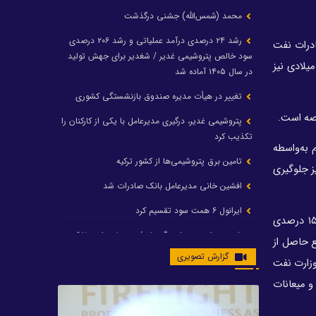
محمد (شمس‌الله) جشنی درگذشت
رشد ۲۴ درصدی درآمد عملیاتی و رشد ۲۰۶ درصدی
ادرات نفت
سود خالص پتروشیمی غدیر / شغدیر برای جهش تولید
رد. سال گذشته میلادی نیز
در سال ۱۴۰۵ آماده شد
تغییر در هیأت مدیره صندوق بازنشستگی کشوری
رصه است.
پتروشیمی غدیر، درگیری مدیرعامل با یکی از کارکنان را
تکذیب کرد
 به‌واسطه
تامین برق پتروشیمی‌ها از کشور ترکیه
فت درآمدهای ارزی آن توانست بخش بزرگی از کسری بودجه را جبران و در عین حال از بروز تورم‌های بالای ۱۰۰ نیز جلوگیری
افشین خانی مدیرعامل بانک صادرات شد
ایرانول ۶ همت سود تقسیم کرد
همچنین شاخص‌های اقتصادی از افزایش نقش نفت در بهبود شرایط حکایت دارد. نتیجه تلاش‌های دو ساله وزارت نفت تحقق بیش از ۱۵۰ درصدی
شریعتمداری در هلدینگ ماند/ وزیرنفت استعفا کرد
هماهنگی اقتصادی) و واریز ۱۱۲ درصدی منابع تبصره ۱۴ قانون بودجه سال ۱۴۰۰ (منابع حاصل از
گزارش تصویری
با حکم رئیس‌جمهور؛ دکتر عسکری‌آزاد و دکتر مروتی در
۱ است، تا آنجا که درآمدهای وزارت نفت
شورای سازمان بهینه‌سازی و مدیریت راهبردی انرژی
 میعانات
منصوب شدند
محمد زین العابدین سرپرست شرکت پتروشیمی