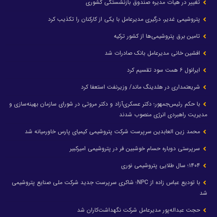
تغییر در هیأت مدیره صندوق بازنشستگی کشوری
پتروشیمی غدیر، درگیری مدیرعامل با یکی از کارکنان را تکذیب کرد
تامین برق پتروشیمی‌ها از کشور ترکیه
افشین خانی مدیرعامل بانک صادرات شد
ایرانول ۶ همت سود تقسیم کرد
شریعتمداری در هلدینگ ماند/ وزیرنفت استعفا کرد
با حکم رئیس‌جمهور؛ دکتر عسکری‌آزاد و دکتر مروتی در شورای سازمان بهینه‌سازی و
مدیریت راهبردی انرژی منصوب شدند
محمد زین العابدین سرپرست شرکت پتروشیمی کیمیای پارس خاورمیانه شد
سرپرستی دوباره حسام خوشبین فر در پتروشیمی امیرکبیر
۱۴۰۴؛ سال طلایی پتروشیمی نوری
با تودیع عباس زاده از NPC؛ شاکری سرپرست جدید شرکت ملی صنایع پتروشیمی
شد
حجت عبداله‌پور مدیرعامل شرکت نگهداشت‌کاران شد