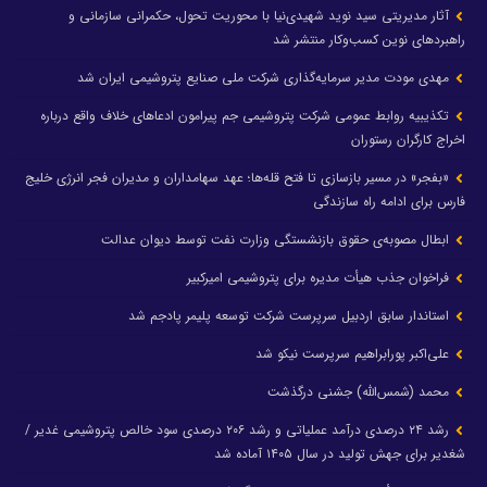
آثار مدیریتی سید نوید شهیدی‌نیا با محوریت تحول، حکمرانی سازمانی و
راهبردهای نوین کسب‌وکار منتشر شد
مهدی مودت مدیر سرمایه‌گذاری شرکت ملی صنایع پتروشیمی ایران شد
تکذیبیه روابط عمومی شرکت پتروشیمی جم پیرامون ادعاهای خلاف واقع درباره
اخراج کارگران رستوران
«بفجر» در مسیر بازسازی تا فتح قله‌ها؛ عهد سهامداران و مدیران فجر انرژی خلیج
فارس برای ادامه راه سازندگی
ابطال مصوبه‌ی حقوق بازنشستگی وزارت نفت توسط دیوان عدالت
فراخوان جذب هیأت مدیره برای پتروشیمی امیرکبیر
استاندار سابق اردبیل سرپرست شرکت توسعه پلیمر پادجم شد
علی‌اکبر پورابراهیم سرپرست نیکو شد
محمد (شمس‌الله) جشنی درگذشت
رشد ۲۴ درصدی درآمد عملیاتی و رشد ۲۰۶ درصدی سود خالص پتروشیمی غدیر /
شغدیر برای جهش تولید در سال ۱۴۰۵ آماده شد