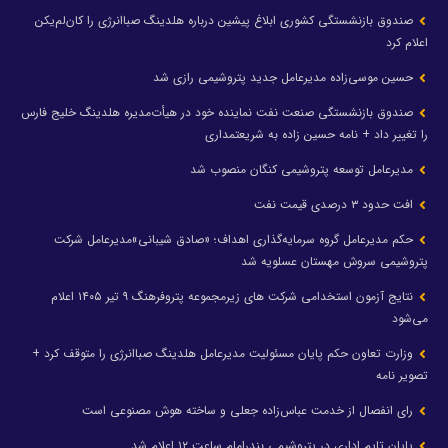
صندوق بازنشستگی کشوری ابلاغ پیشین درباره هلدینگ صباانرژی را کان‌لم‌یکن
اعلام کرد
حسین موسی‌زاده مدیرعامل جدید پتروشیمی رازی شد
صندوق بازنشستگی صنعت نفت نماینده خود در هیأت‌مدیره هلدینگ خلیج فارس
را تغییر داد + نامه حسین زاده به شریعتمداری
مدیرعامل توسعه پتروشیمی کنگان منصوب شد
افت حدود ۳ درصدی قیمت نفت
حکم مدیرعامل گروه سرمایه‌گذاری اهداف؛ «صادق شیبانی»مدیرعامل شرکت
پتروشیمی سروش مهستان عسلویه شد
نتایج آزمون استخدامی شرکت های زیرمجموعه پتروفرهنگ ۹ تیر ۱۴۰۵ اعلام
می‌شود
وزارت تعاون حکم پایان مسئولیت مدیرعامل هلدینگ صباانرژی را متوقف کرد +
تصویر نامه
رای انفصال از خدمت عباس‌زاده جعلی و ساخته هوش مصنوعی است
پایان تایم اداری در پتروشیمی بندرامام ساعت ۱۲ اعلام شد