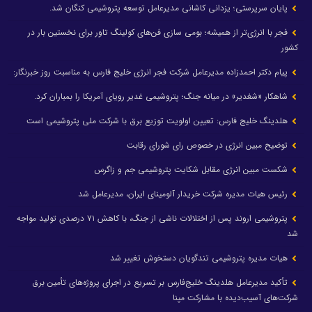
پایان سرپرستی؛ یزدانی کاشانی مدیرعامل توسعه پتروشیمی کنگان شد.
فجر با انرژی‌تر از همیشه؛ بومی سازی فن‌های کولینگ تاور برای نخستین بار در
کشور
پیام دکتر احمدزاده مدیرعامل شرکت فجر انرژی خلیج فارس به مناسبت روز خبرنگار:
شاهکار «شغدیر» در میانه جنگ؛ پتروشیمی غدیر رویای آمریکا را بمباران کرد.
هلدینگ خلیج فارس: تعیین اولویت توزیع برق با شرکت ملی پتروشیمی است
توضیح مبین انرژی در خصوص رای شورای رقابت
شکست مبین انرژی مقابل شکایت پتروشیمی جم و زاگرس
رئیس هیات مدیره شرکت خریدار آلومینای ایران، مدیرعامل شد
پتروشیمی اروند پس از اختلالات ناشی از جنگ، با کاهش ۷۱ درصدی تولید مواجه
شد
هیات مدیره پتروشیمی تندگویان دستخوش تغییر شد
تأکید مدیرعامل هلدینگ خلیج‌فارس بر تسریع در اجرای پروژه‌های تأمین برق
شرکت‌های آسیب‌دیده با مشارکت مپنا