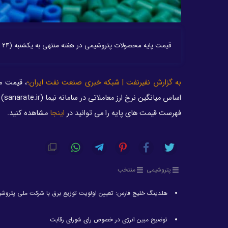
قیمت پایه محصولات پتروشیمی در هفته منتهی به یکشنبه (۲۴ دی ماه) بر اساس میانگین نرخ ارز معاملاتی در سامانه نیما ۳۹۵۲۸۳.۸۳ریال اعلام شد.
به گزارش نفیرنفت | شبکه خبری صنعت نفت ایران؛
، قیمت م
اساس میانگین نرخ ارز معاملاتی در سامانه نیما (sanarate.ir) محاسبه و اعلام شد.
فهرست قیمت های پایه را می توانید در
اینجا
مشاهده کنید.
پتروشیمی
منتخب
هلدینگ خلیج فارس: تعیین اولویت توزیع برق با شرکت ملی پتروش
توضیح مبین انرژی در خصوص رای شورای رقابت