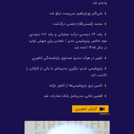
پادجم شد
علی‌اکبر پورابراهیم سرپرست نیکو شد
محمد (شمس‌الله) جشنی درگذشت
رشد ۲۴ درصدی درآمد عملیاتی و رشد ۲۰۶ درصدی
سود خالص پتروشیمی غدیر / شغدیر برای جهش تولید
در سال ۱۴۰۵ آماده شد
تغییر در هیأت مدیره صندوق بازنشستگی کشوری
پتروشیمی غدیر، درگیری مدیرعامل با یکی از کارکنان را
تکذیب کرد
تامین برق پتروشیمی‌ها از کشور ترکیه
افشین خانی مدیرعامل بانک صادرات شد
ایرانول ۶ همت سود تقسیم کرد
گزارش تصویری
شریعتمداری در هلدینگ ماند/ وزیرنفت استعفا کرد
با حکم رئیس‌جمهور؛ دکتر عسکری‌آزاد و دکتر مروتی در
شورای سازمان بهینه‌سازی و مدیریت راهبردی انرژی