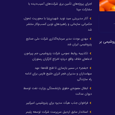
اجرای پروژه‌های تأمین برق شرکت‌های آسیب‌دیده با
مشارکت مپنا
آثار مدیریتی سید نوید شهیدی‌نیا با محوریت تحول،
حکمرانی سازمانی و راهبردهای نوین کسب‌وکار منتشر
شد
مهدی مودت مدیر سرمایه‌گذاری شرکت ملی صنایع
وشیمی بر
پتروشیمی ایران شد
تکذیبیه روابط عمومی شرکت پتروشیمی جم پیرامون
ادعاهای خلاف واقع درباره اخراج کارگران رستوران
«بفجر» در مسیر بازسازی تا فتح قله‌ها؛ عهد
سهامداران و مدیران فجر انرژی خلیج فارس برای ادامه
راه سازندگی
ابطال مصوبه‌ی حقوق بازنشستگی وزارت نفت توسط
دیوان عدالت
فراخوان جذب هیأت مدیره برای پتروشیمی امیرکبیر
استاندار سابق اردبیل سرپرست شرکت توسعه پلیمر