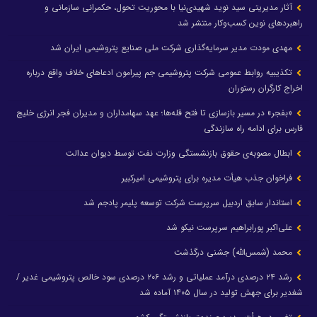
آثار مدیریتی سید نوید شهیدی‌نیا با محوریت تحول، حکمرانی سازمانی و
راهبردهای نوین کسب‌وکار منتشر شد
مهدی مودت مدیر سرمایه‌گذاری شرکت ملی صنایع پتروشیمی ایران شد
تکذیبیه روابط عمومی شرکت پتروشیمی جم پیرامون ادعاهای خلاف واقع درباره
اخراج کارگران رستوران
«بفجر» در مسیر بازسازی تا فتح قله‌ها؛ عهد سهامداران و مدیران فجر انرژی خلیج
فارس برای ادامه راه سازندگی
ابطال مصوبه‌ی حقوق بازنشستگی وزارت نفت توسط دیوان عدالت
فراخوان جذب هیأت مدیره برای پتروشیمی امیرکبیر
استاندار سابق اردبیل سرپرست شرکت توسعه پلیمر پادجم شد
علی‌اکبر پورابراهیم سرپرست نیکو شد
محمد (شمس‌الله) جشنی درگذشت
رشد ۲۴ درصدی درآمد عملیاتی و رشد ۲۰۶ درصدی سود خالص پتروشیمی غدیر /
شغدیر برای جهش تولید در سال ۱۴۰۵ آماده شد