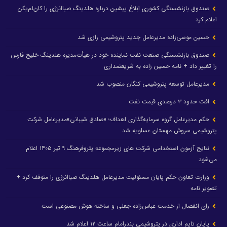
صندوق بازنشستگی کشوری ابلاغ پیشین درباره هلدینگ صباانرژی را کان‌لم‌یکن
اعلام کرد
حسین موسی‌زاده مدیرعامل جدید پتروشیمی رازی شد
صندوق بازنشستگی صنعت نفت نماینده خود در هیأت‌مدیره هلدینگ خلیج فارس
را تغییر داد + نامه حسین زاده به شریعتمداری
مدیرعامل توسعه پتروشیمی کنگان منصوب شد
افت حدود ۳ درصدی قیمت نفت
حکم مدیرعامل گروه سرمایه‌گذاری اهداف؛ «صادق شیبانی»مدیرعامل شرکت
پتروشیمی سروش مهستان عسلویه شد
نتایج آزمون استخدامی شرکت های زیرمجموعه پتروفرهنگ ۹ تیر ۱۴۰۵ اعلام
می‌شود
وزارت تعاون حکم پایان مسئولیت مدیرعامل هلدینگ صباانرژی را متوقف کرد +
تصویر نامه
رای انفصال از خدمت عباس‌زاده جعلی و ساخته هوش مصنوعی است
پایان تایم اداری در پتروشیمی بندرامام ساعت ۱۲ اعلام شد