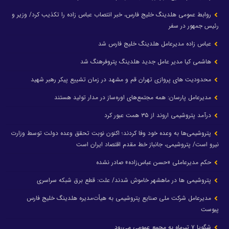
روابط عمومی هلدینگ خلیج فارس، خبر انتصاب عباس زاده را تکذیب کرد/ وزیر و
رئیس جمهور در سفر
عباس زاده مدیرعامل هلدینگ خلیج فارس شد
هاشمی کیا مدیر عامل جدید هلدینگ پتروفرهنگ شد
محدودیت های پروازی تهران قم و مشهد در زمان تشییع پیکر رهبر شهید
مدیرعامل پارسان: همه مجتمع‌های اوره‌ساز در مدار تولید هستند
درآمد پتروشیمی اروند از ۳۵ همت عبور کرد
پتروشیمی‌ها به وعده خود وفا کردند؛ اکنون نوبت تحقق وعده دولت توسط وزارت
نیرو است/ پتروشیمی، جانباز خط مقدم اقتصاد ایران است
حکم مدیرعاملی «حسن عباس‌زاده» صادر نشده
پتروشیمی ها در ماهشهر خاموش شدند/ علت: قطع برق شبکه سراسری
مدیرعامل شرکت ملی صنایع پتروشیمی به هیأت‌مدیره هلدینگ خلیج فارس
پیوست
شگویا ۷ تیرماه به مجمع عمومی می‌رود