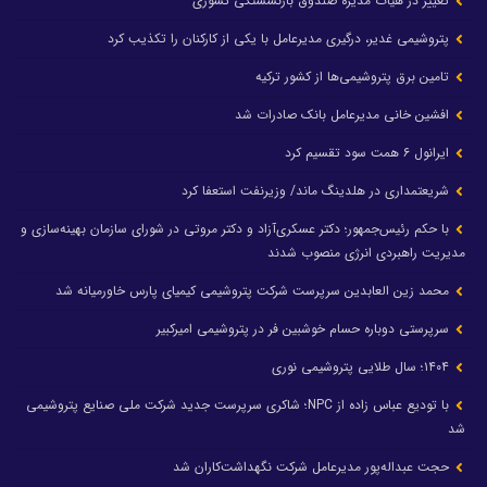
تغییر در هیأت مدیره صندوق بازنشستگی کشوری
پتروشیمی غدیر، درگیری مدیرعامل با یکی از کارکنان را تکذیب کرد
تامین برق پتروشیمی‌ها از کشور ترکیه
افشین خانی مدیرعامل بانک صادرات شد
ایرانول ۶ همت سود تقسیم کرد
شریعتمداری در هلدینگ ماند/ وزیرنفت استعفا کرد
با حکم رئیس‌جمهور؛ دکتر عسکری‌آزاد و دکتر مروتی در شورای سازمان بهینه‌سازی و
مدیریت راهبردی انرژی منصوب شدند
محمد زین العابدین سرپرست شرکت پتروشیمی کیمیای پارس خاورمیانه شد
سرپرستی دوباره حسام خوشبین فر در پتروشیمی امیرکبیر
۱۴۰۴؛ سال طلایی پتروشیمی نوری
با تودیع عباس زاده از NPC؛ شاکری سرپرست جدید شرکت ملی صنایع پتروشیمی
شد
حجت عبداله‌پور مدیرعامل شرکت نگهداشت‌کاران شد