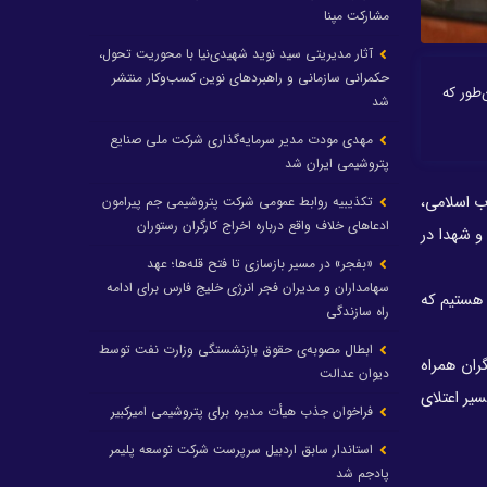
مشارکت مپنا
آثار مدیریتی سید نوید شهیدی‌نیا با محوریت تحول،
حکمرانی سازمانی و راهبردهای نوین کسب‌وکار منتشر
‌طور که
شد
مهدی مودت مدیر سرمایه‌گذاری شرکت ملی صنایع
پتروشیمی ایران شد
روزی انقلاب اسلامی،
تکذیبیه روابط عمومی شرکت پتروشیمی جم پیرامون
ادعاهای خلاف واقع درباره اخراج کارگران رستوران
 و شهدا در
«بفجر» در مسیر بازسازی تا فتح قله‌ها؛ عهد
سهامداران و مدیران فجر انرژی خلیج فارس برای ادامه
 هستیم که
راه سازندگی
ابطال مصوبه‌ی حقوق بازنشستگی وزارت نفت توسط
ران همراه
دیوان عدالت
یر اعتلای
فراخوان جذب هیأت مدیره برای پتروشیمی امیرکبیر
استاندار سابق اردبیل سرپرست شرکت توسعه پلیمر
پادجم شد