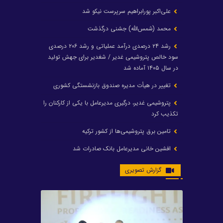
علی‌اکبر پورابراهیم سرپرست نیکو شد
محمد (شمس‌الله) جشنی درگذشت
رشد ۲۴ درصدی درآمد عملیاتی و رشد ۲۰۶ درصدی
سود خالص پتروشیمی غدیر / شغدیر برای جهش تولید
در سال ۱۴۰۵ آماده شد
تغییر در هیأت مدیره صندوق بازنشستگی کشوری
پتروشیمی غدیر، درگیری مدیرعامل با یکی از کارکنان را
تکذیب کرد
تامین برق پتروشیمی‌ها از کشور ترکیه
افشین خانی مدیرعامل بانک صادرات شد
ایرانول ۶ همت سود تقسیم کرد
گزارش تصویری
شریعتمداری در هلدینگ ماند/ وزیرنفت استعفا کرد
با حکم رئیس‌جمهور؛ دکتر عسکری‌آزاد و دکتر مروتی در
شورای سازمان بهینه‌سازی و مدیریت راهبردی انرژی
منصوب شدند