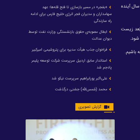
سال آینده
«بفجر» در مسیر بازسازی تا فتح قله‌ها؛ عهد
سهامداران و مدیران فجر انرژی خلیج فارس برای ادامه
راه سازندگی
بُعد زیست
ابطال مصوبه‌ی حقوق بازنشستگی وزارت نفت توسط
دیوان عدالت
فراخوان جذب هیأت مدیره برای پتروشیمی امیرکبیر
 باشیم.
استاندار سابق اردبیل سرپرست شرکت توسعه پلیمر
پادجم شد
علی‌اکبر پورابراهیم سرپرست نیکو شد
محمد (شمس‌الله) جشنی درگذشت
رشد ۲۴ درصدی درآمد عملیاتی و رشد ۲۰۶ درصدی
گزارش تصویری
سود خالص پتروشیمی غدیر / شغدیر برای جهش تولید
در سال ۱۴۰۵ آماده شد
تغییر در هیأت مدیره صندوق بازنشستگی کشوری
پتروشیمی غدیر، درگیری مدیرعامل با یکی از کارکنان را