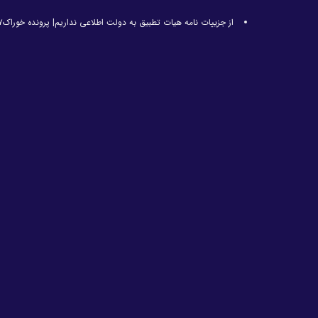
از جزییات نامه هیات تطبیق به دولت اطلاعی نداریم| پرونده خوراک۷ هزار تومانی بسته می شود؟