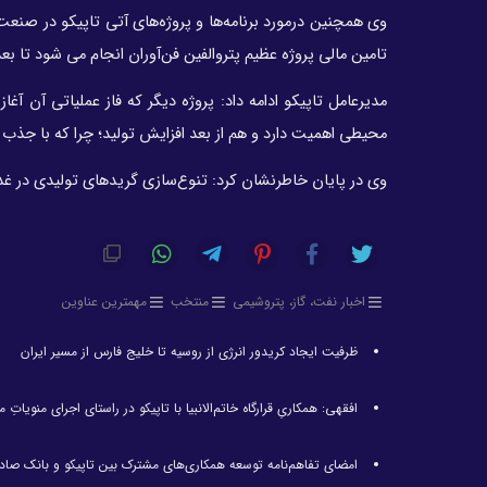
وی همچنین درمورد برنامه‌ها و پروژه‌های آتی تاپیکو در صنعت 
تامین مالی پروژه عظیم پتروالفین فن‌آوران انجام می شود تا بع
مدیرعامل تاپیکو ادامه داد: پروژه دیگر که فاز عملیاتی آن
محیطی اهمیت دارد و هم از بعد افزایش تولید؛ چرا که با جذب 160 هزار تن گاز دی اکسید کربن، 70 هزار تن به ظرفیت تولید متانول افزوده می شود.
وی در پایان خاطرنشان کرد: تنوع‌سازی گریدهای تولیدی در غدی
اخبار نفت، گاز، پتروشیمی
منتخب
مهمترین عناوین
ظرفیت ایجاد کریدور انرژی از روسیه تا خلیج فارس از مسیر ایران
افقهی: همکاریِ قرارگاه خاتم‌الانبیا با تاپیکو در راستای اجرای منویا
امضای تفاهم‌نامه توسعه همکاری‌های مشترک بین تاپیکو و بانک صاد