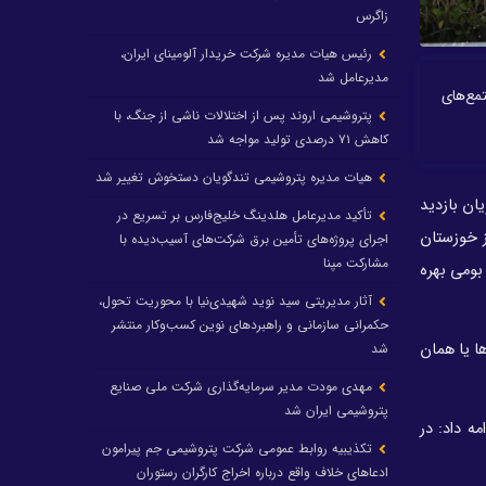
زاگرس
رئیس هیات مدیره شرکت خریدار آلومینای ایران،
مدیرعامل شد
تمع‌های
پتروشیمی اروند پس از اختلالات ناشی از جنگ، با
کاهش ۷۱ درصدی تولید مواجه شد
هیات مدیره پتروشیمی تندگویان دستخوش تغییر شد
ان بازدید
تأکید مدیرعامل هلدینگ خلیج‌فارس بر تسریع در
ز خوزستان
اجرای پروژه‌های تأمین برق شرکت‌های آسیب‌دیده با
مشارکت مپنا
بومی بهره
آثار مدیریتی سید نوید شهیدی‌نیا با محوریت تحول،
حکمرانی سازمانی و راهبردهای نوین کسب‌وکار منتشر
ا یا همان
شد
مهدی مودت مدیر سرمایه‌گذاری شرکت ملی صنایع
پتروشیمی ایران شد
ادامه داد: در
تکذیبیه روابط عمومی شرکت پتروشیمی جم پیرامون
ادعاهای خلاف واقع درباره اخراج کارگران رستوران