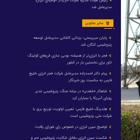
رئیس هیات مدیره شرکت خریدار آلومینای ایران،
مدیرعامل شد
سایر عناوین
پایان سرپرستی؛ یزدانی کاشانی مدیرعامل توسعه
پتروشیمی کنگان شد.
فجر با انرژی‌تر از همیشه؛ بومی سازی فن‌های کولینگ
تاور برای نخستین بار در کشور
پیام دکتر احمدزاده مدیرعامل شرکت فجر انرژی خلیج
فارس به مناسبت روز خبرنگار:
شاهکار «شغدیر» در میانه جنگ؛ پتروشیمی غدیر
رویای آمریکا را بمباران کرد.
هلدینگ خلیج فارس: تعیین اولویت توزیع برق با
شرکت ملی پتروشیمی است
توضیح مبین انرژی در خصوص رای شورای رقابت
شکست مبین انرژی مقابل شکایت پتروشیمی جم و