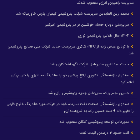
مدیریت راهبردی انرژی منصوب شدند
محمد زین العابدین سرپرست شرکت پتروشیمی کیمیای پارس خاورمیانه شد
سرپرستی دوباره حسام خوشبین فر در پتروشیمی امیرکبیر
۱۴۰۴؛ سال طلایی پتروشیمی نوری
با تودیع عباس زاده از NPC؛ شاکری سرپرست جدید شرکت ملی صنایع پتروشیمی
شد
حجت عبداله‌پور مدیرعامل شرکت نگهداشت‌کاران شد
صندوق بازنشستگی کشوری ابلاغ پیشین درباره هلدینگ صباانرژی را کان‌لم‌یکن
اعلام کرد
حسین موسی‌زاده مدیرعامل جدید پتروشیمی رازی شد
صندوق بازنشستگی صنعت نفت نماینده خود در هیأت‌مدیره هلدینگ خلیج فارس
را تغییر داد + نامه حسین زاده به شریعتمداری
مدیرعامل توسعه پتروشیمی کنگان منصوب شد
افت حدود ۳ درصدی قیمت نفت