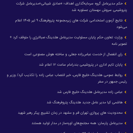
حکم مدیرعامل گروه سرمایه‌گذاری اهداف؛ «صادق شیبانی»مدیرعامل شرکت
پتروشیمی سروش مهستان عسلویه شد
نتایج آزمون استخدامی شرکت های زیرمجموعه پتروفرهنگ ۹ تیر ۱۴۰۵ اعلام
می‌شود
وزارت تعاون حکم پایان مسئولیت مدیرعامل هلدینگ صباانرژی را متوقف کرد +
تصویر نامه
رای انفصال از خدمت عباس‌زاده جعلی و ساخته هوش مصنوعی است
پایان تایم اداری در پتروشیمی بندرامام ساعت ۱۲ اعلام شد
روابط عمومی هلدینگ خلیج فارس، خبر انتصاب عباس زاده را تکذیب کرد/ وزیر و
رئیس جمهور در سفر
عباس زاده مدیرعامل هلدینگ خلیج فارس شد
هاشمی کیا مدیر عامل جدید هلدینگ پتروفرهنگ شد
محدودیت های پروازی تهران قم و مشهد در زمان تشییع پیکر رهبر شهید
مدیرعامل پارسان: همه مجتمع‌های اوره‌ساز در مدار تولید هستند