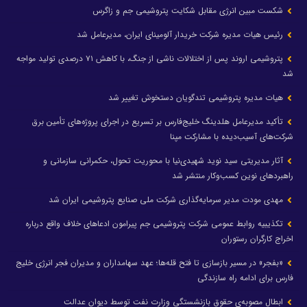
شکست مبین انرژی مقابل شکایت پتروشیمی جم و زاگرس
رئیس هیات مدیره شرکت خریدار آلومینای ایران، مدیرعامل شد
پتروشیمی اروند پس از اختلالات ناشی از جنگ، با کاهش ۷۱ درصدی تولید مواجه
شد
هیات مدیره پتروشیمی تندگویان دستخوش تغییر شد
تأکید مدیرعامل هلدینگ خلیج‌فارس بر تسریع در اجرای پروژه‌های تأمین برق
شرکت‌های آسیب‌دیده با مشارکت مپنا
آثار مدیریتی سید نوید شهیدی‌نیا با محوریت تحول، حکمرانی سازمانی و
راهبردهای نوین کسب‌وکار منتشر شد
مهدی مودت مدیر سرمایه‌گذاری شرکت ملی صنایع پتروشیمی ایران شد
تکذیبیه روابط عمومی شرکت پتروشیمی جم پیرامون ادعاهای خلاف واقع درباره
اخراج کارگران رستوران
«بفجر» در مسیر بازسازی تا فتح قله‌ها؛ عهد سهامداران و مدیران فجر انرژی خلیج
فارس برای ادامه راه سازندگی
ابطال مصوبه‌ی حقوق بازنشستگی وزارت نفت توسط دیوان عدالت