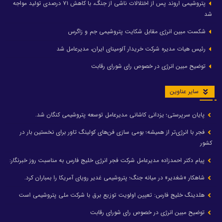
پتروشیمی اروند پس از اختلالات ناشی از جنگ، با کاهش ۷۱ درصدی تولید مواجه
شد
شکست مبین انرژی مقابل شکایت پتروشیمی جم و زاگرس
رئیس هیات مدیره شرکت خریدار آلومینای ایران، مدیرعامل شد
توضیح مبین انرژی در خصوص رای شورای رقابت
سایر عناوین
پایان سرپرستی؛ یزدانی کاشانی مدیرعامل توسعه پتروشیمی کنگان شد.
فجر با انرژی‌تر از همیشه؛ بومی سازی فن‌های کولینگ تاور برای نخستین بار در
کشور
پیام دکتر احمدزاده مدیرعامل شرکت فجر انرژی خلیج فارس به مناسبت روز خبرنگار:
شاهکار «شغدیر» در میانه جنگ؛ پتروشیمی غدیر رویای آمریکا را بمباران کرد.
هلدینگ خلیج فارس: تعیین اولویت توزیع برق با شرکت ملی پتروشیمی است
توضیح مبین انرژی در خصوص رای شورای رقابت