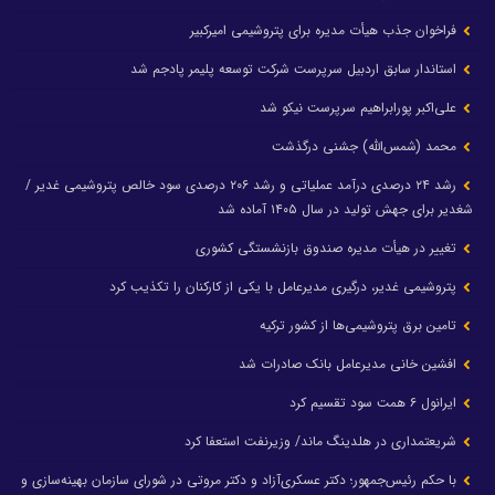
فراخوان جذب هیأت مدیره برای پتروشیمی امیرکبیر
استاندار سابق اردبیل سرپرست شرکت توسعه پلیمر پادجم شد
علی‌اکبر پورابراهیم سرپرست نیکو شد
محمد (شمس‌الله) جشنی درگذشت
رشد ۲۴ درصدی درآمد عملیاتی و رشد ۲۰۶ درصدی سود خالص پتروشیمی غدیر /
شغدیر برای جهش تولید در سال ۱۴۰۵ آماده شد
تغییر در هیأت مدیره صندوق بازنشستگی کشوری
پتروشیمی غدیر، درگیری مدیرعامل با یکی از کارکنان را تکذیب کرد
تامین برق پتروشیمی‌ها از کشور ترکیه
افشین خانی مدیرعامل بانک صادرات شد
ایرانول ۶ همت سود تقسیم کرد
شریعتمداری در هلدینگ ماند/ وزیرنفت استعفا کرد
با حکم رئیس‌جمهور؛ دکتر عسکری‌آزاد و دکتر مروتی در شورای سازمان بهینه‌سازی و